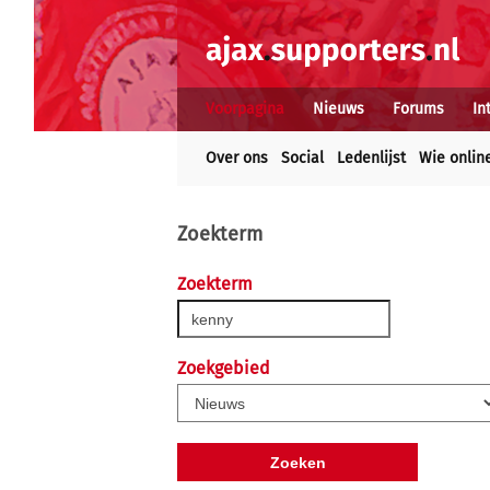
Voorpagina
Nieuws
Forums
In
Over ons
Social
Ledenlijst
Wie onlin
Zoekterm
Zoekterm
Zoekgebied