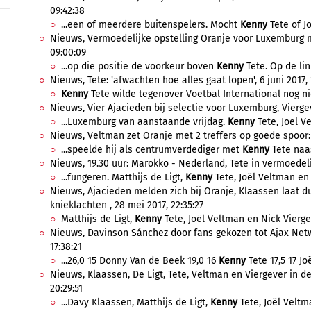
09:42:38
...een of meerdere buitenspelers. Mocht
Kenny
Tete of Jo
Nieuws, Vermoedelijke opstelling Oranje voor Luxemburg me
09:00:09
...op die positie de voorkeur boven
Kenny
Tete. Op de lin
Nieuws, Tete: 'afwachten hoe alles gaat lopen', 6 juni 2017, 
Kenny
Tete wilde tegenover Voetbal International nog nie
Nieuws, Vier Ajacieden bij selectie voor Luxemburg, Viergever
...Luxemburg van aanstaande vrijdag.
Kenny
Tete, Joel V
Nieuws, Veltman zet Oranje met 2 treffers op goede spoor: 5
...speelde hij als centrumverdediger met
Kenny
Tete naas
Nieuws, 19.30 uur: Marokko - Nederland, Tete in vermoedelij
...fungeren. Matthijs de Ligt,
Kenny
Tete, Joël Veltman en 
Nieuws, Ajacieden melden zich bij Oranje, Klaassen laat 
knieklachten , 28 mei 2017, 22:35:27
Matthijs de Ligt,
Kenny
Tete, Joël Veltman en Nick Vierge
Nieuws, Davinson Sánchez door fans gekozen tot Ajax Netw
17:38:21
...26,0 15 Donny Van de Beek 19,0 16
Kenny
Tete 17,5 17 Jo
Nieuws, Klaassen, De Ligt, Tete, Veltman en Viergever in def
20:29:51
...Davy Klaassen, Matthijs de Ligt,
Kenny
Tete, Joël Veltma