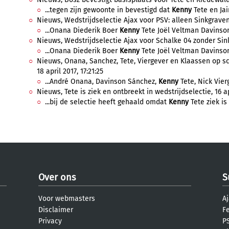
...tegen zijn gewoonte in bevestigd dat
Kenny
Tete en Jai
Nieuws, Wedstrijdselectie Ajax voor PSV: alleen Sinkgraven 
...Onana Diederik Boer
Kenny
Tete Joël Veltman Davinson
Nieuws, Wedstrijdselectie Ajax voor Schalke 04 zonder Sink
...Onana Diederik Boer
Kenny
Tete Joël Veltman Davinson
Nieuws, Onana, Sanchez, Tete, Viergever en Klaassen op sc
18 april 2017, 17:21:25
...André Onana, Davinson Sánchez,
Kenny
Tete, Nick Vier
Nieuws, Tete is ziek en ontbreekt in wedstrijdselectie, 16 apr
...bij de selectie heeft gehaald omdat
Kenny
Tete ziek is
Over ons
S
Voor webmasters
Aj
Disclaimer
F
Privacy
PS