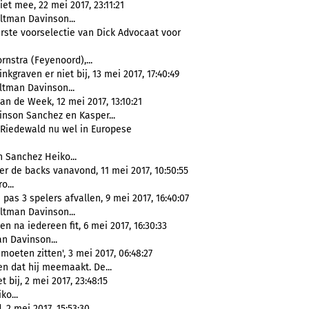
et mee, 22 mei 2017, 23:11:21
ltman Davinson...
erste voorselectie van Dick Advocaat voor
rnstra (Feyenoord),...
kgraven er niet bij, 13 mei 2017, 17:40:49
ltman Davinson...
an de Week, 12 mei 2017, 13:10:21
inson Sanchez en Kasper...
 Riedewald nu wel in Europese
 Sanchez Heiko...
er de backs vanavond, 11 mei 2017, 10:50:55
o...
pas 3 spelers afvallen, 9 mei 2017, 16:40:07
ltman Davinson...
n na iedereen fit, 6 mei 2017, 16:30:33
n Davinson...
moeten zitten', 3 mei 2017, 06:48:27
en dat hij meemaakt. De...
 bij, 2 mei 2017, 23:48:15
o...
 2 mei 2017, 15:53:30