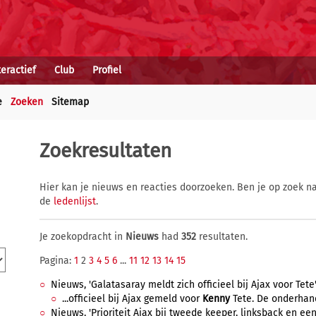
teractief
Club
Profiel
e
Zoeken
Sitemap
Zoekresultaten
Hier kan je nieuws en reacties doorzoeken. Ben je op zoek na
de
ledenlijst
.
Je zoekopdracht in
Nieuws
had
352
resultaten.
Pagina:
1
2
3
4
5
6
...
11
12
13
14
15
Nieuws, 'Galatasaray meldt zich officieel bij Ajax voor Tete', 
...officieel bij Ajax gemeld voor
Kenny
Tete. De onderhand
Nieuws, 'Prioriteit Ajax bij tweede keeper, linksback en een