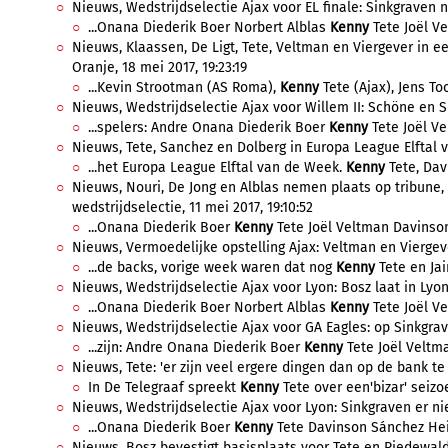
Nieuws, Wedstrijdselectie Ajax voor EL finale: Sinkgraven ni
...Onana Diederik Boer Norbert Alblas
Kenny
Tete Joël Ve
Nieuws, Klaassen, De Ligt, Tete, Veltman en Viergever in e
Oranje, 18 mei 2017, 19:23:19
...Kevin Strootman (AS Roma),
Kenny
Tete (Ajax), Jens Too
Nieuws, Wedstrijdselectie Ajax voor Willem II: Schöne en Sin
...spelers: Andre Onana Diederik Boer
Kenny
Tete Joël Ve
Nieuws, Tete, Sanchez en Dolberg in Europa League Elftal v
...het Europa League Elftal van de Week.
Kenny
Tete, Dav
Nieuws, Nouri, De Jong en Alblas nemen plaats op tribune,
wedstrijdselectie, 11 mei 2017, 19:10:52
...Onana Diederik Boer
Kenny
Tete Joël Veltman Davinson
Nieuws, Vermoedelijke opstelling Ajax: Veltman en Viergev
...de backs, vorige week waren dat nog
Kenny
Tete en Jair
Nieuws, Wedstrijdselectie Ajax voor Lyon: Bosz laat in Lyon 
...Onana Diederik Boer Norbert Alblas
Kenny
Tete Joël Ve
Nieuws, Wedstrijdselectie Ajax voor GA Eagles: op Sinkgrave
...zijn: Andre Onana Diederik Boer
Kenny
Tete Joël Veltma
Nieuws, Tete: 'er zijn veel ergere dingen dan op de bank te 
In De Telegraaf spreekt
Kenny
Tete over een'bizar' seizo
Nieuws, Wedstrijdselectie Ajax voor Lyon: Sinkgraven er niet
...Onana Diederik Boer
Kenny
Tete Davinson Sánchez Heik
Nieuws, Bosz bevestigt basisplaats voor Tete en Riedewald,