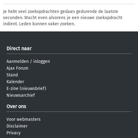
Je hebt veel zoekopdrachten gedaan gedurende de laatste
seconden. Wacht even alvorens je een nieuwe zoekopdracht
indient. Leden kunnen vaker zoeken.
Direct naar
Aanmelden
/
inloggen
Ajax Forum
Stand
Kalender
E-zine (nieuwsbrief)
Nieuwsarchief
Over ons
Voor webmasters
Disclaimer
Privacy