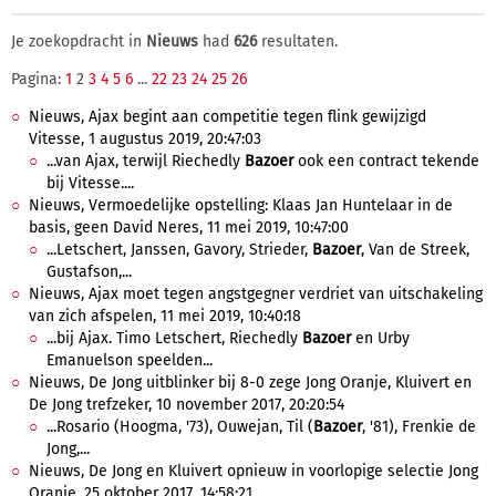
Je zoekopdracht in
Nieuws
had
626
resultaten.
Pagina:
1
2
3
4
5
6
...
22
23
24
25
26
Nieuws, Ajax begint aan competitie tegen flink gewijzigd
Vitesse, 1 augustus 2019, 20:47:03
...van Ajax, terwijl Riechedly
Bazoer
ook een contract tekende
bij Vitesse....
Nieuws, Vermoedelijke opstelling: Klaas Jan Huntelaar in de
basis, geen David Neres, 11 mei 2019, 10:47:00
...Letschert, Janssen, Gavory, Strieder,
Bazoer
, Van de Streek,
Gustafson,...
Nieuws, Ajax moet tegen angstgegner verdriet van uitschakeling
van zich afspelen, 11 mei 2019, 10:40:18
...bij Ajax. Timo Letschert, Riechedly
Bazoer
en Urby
Emanuelson speelden...
Nieuws, De Jong uitblinker bij 8-0 zege Jong Oranje, Kluivert en
De Jong trefzeker, 10 november 2017, 20:20:54
...Rosario (Hoogma, '73), Ouwejan, Til (
Bazoer
, '81), Frenkie de
Jong,...
Nieuws, De Jong en Kluivert opnieuw in voorlopige selectie Jong
Oranje, 25 oktober 2017, 14:58:21