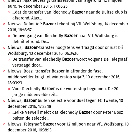
Nieuws, Ajax bevestigt transfersom van 'afgerond' 12 miljoen
euro, 14 december 2016, 17:06:25
...dat de transfer van Riechedly
Bazoer
naar de Duitse club is
afgerond. Ajax...
Nieuws, Definitief:
Bazoer
tekent bij VfL Wolfsburg, 14 december
2016, 16:43:57
De overgang van Riechedly
Bazoer
naar VfL Wolfsburg is
definitief rond. De...
Nieuws, '
Bazoer
-transfer hoogstens vertraagd door onrust bij
Wolfsburg', 13 december 2016, 06:34:16
De transfer van Riechedly
Bazoer
wordt volgens De Telegraaf
vertraagd door...
Nieuws, Bosz: 'transfer
Bazoer
in afrondende fase,
middenvelder krijgt tot winterstop vrijaf', 10 december 2016,
18:03:23
Voor Riechedly
Bazoer
is de winterstop begonnen. De 20-
jarige middenvelder zit...
Nieuws,
Bazoer
buiten selectie voor duel tegen FC Twente, 10
december 2016, 17:22:18
...Mike Verweij meldt dat Riechedly
Bazoer
door Peter Bosz
buiten de selectie...
Nieuws, Telegraaf:
Bazoer
voor 12 miljoen naar VfL Wolfsburg, 10
december 2016, 16:38:13