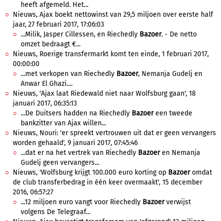
heeft afgemeld. Het...
Nieuws, Ajax boekt nettowinst van 29,5 miljoen over eerste half
jaar, 27 februari 2017, 17:06:03
...Milik, Jasper Cillessen, en Riechedly
Bazoer
. - De netto
omzet bedraagt €...
Nieuws, Roerige transfermarkt komt ten einde, 1 februari 2017,
00:00:00
...met verkopen van Riechedly
Bazoer
, Nemanja Gudelj en
Anwar El Ghazi....
Nieuws, 'Ajax laat Riedewald niet naar Wolfsburg gaan', 18
januari 2017, 06:35:13
...De Duitsers hadden na Riechedly
Bazoer
een tweede
bankzitter van Ajax willen...
Nieuws, Nouri: 'er spreekt vertrouwen uit dat er geen vervangers
worden gehaald', 9 januari 2017, 07:45:46
...dat er na het vertrek van Riechedly
Bazoer
en Nemanja
Gudelj geen vervangers...
Nieuws, 'Wolfsburg krijgt 100.000 euro korting op
Bazoer
omdat
de club transferbedrag in één keer overmaakt', 15 december
2016, 06:57:27
...12 miljoen euro vangt voor Riechedly
Bazoer
verwijst
volgens De Telegraaf...