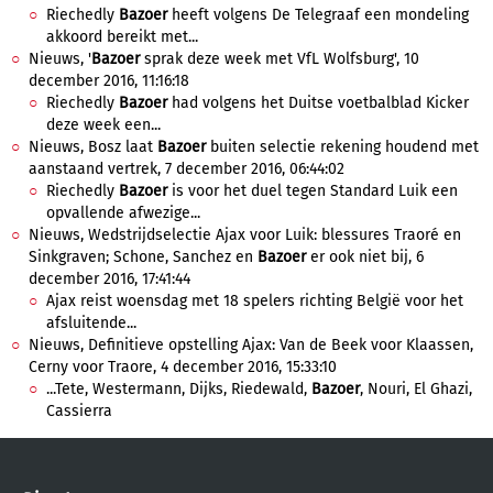
Riechedly
Bazoer
heeft volgens De Telegraaf een mondeling
akkoord bereikt met...
Nieuws, '
Bazoer
sprak deze week met VfL Wolfsburg', 10
december 2016, 11:16:18
Riechedly
Bazoer
had volgens het Duitse voetbalblad Kicker
deze week een...
Nieuws, Bosz laat
Bazoer
buiten selectie rekening houdend met
aanstaand vertrek, 7 december 2016, 06:44:02
Riechedly
Bazoer
is voor het duel tegen Standard Luik een
opvallende afwezige...
Nieuws, Wedstrijdselectie Ajax voor Luik: blessures Traoré en
Sinkgraven; Schone, Sanchez en
Bazoer
er ook niet bij, 6
december 2016, 17:41:44
Ajax reist woensdag met 18 spelers richting België voor het
afsluitende...
Nieuws, Definitieve opstelling Ajax: Van de Beek voor Klaassen,
Cerny voor Traore, 4 december 2016, 15:33:10
...Tete, Westermann, Dijks, Riedewald,
Bazoer
, Nouri, El Ghazi,
Cassierra