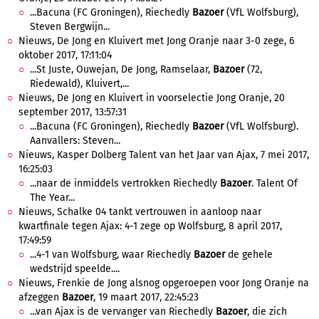
...Bacuna (FC Groningen), Riechedly
Bazoer
(VfL Wolfsburg),
Steven Bergwijn...
Nieuws, De Jong en Kluivert met Jong Oranje naar 3-0 zege, 6
oktober 2017, 17:11:04
...St Juste, Ouwejan, De Jong, Ramselaar,
Bazoer
(72,
Riedewald), Kluivert,...
Nieuws, De Jong en Kluivert in voorselectie Jong Oranje, 20
september 2017, 13:57:31
...Bacuna (FC Groningen), Riechedly
Bazoer
(VfL Wolfsburg).
Aanvallers: Steven...
Nieuws, Kasper Dolberg Talent van het Jaar van Ajax, 7 mei 2017,
16:25:03
...naar de inmiddels vertrokken Riechedly
Bazoer
. Talent Of
The Year...
Nieuws, Schalke 04 tankt vertrouwen in aanloop naar
kwartfinale tegen Ajax: 4-1 zege op Wolfsburg, 8 april 2017,
17:49:59
...4-1 van Wolfsburg, waar Riechedly
Bazoer
de gehele
wedstrijd speelde....
Nieuws, Frenkie de Jong alsnog opgeroepen voor Jong Oranje na
afzeggen
Bazoer
, 19 maart 2017, 22:45:23
...van Ajax is de vervanger van Riechedly
Bazoer
, die zich