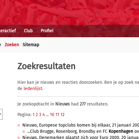
teractief
Club
Profiel
e
Zoeken
Sitemap
Zoekresultaten
Hier kan je nieuws en reacties doorzoeken. Ben je op zoek na
de
ledenlijst
.
Je zoekopdracht in
Nieuws
had
277
resultaten.
Pagina:
1
2
3
4
...
10
11
12
Nieuws, Europese topclubs komen bij elkaar, 21 januari 200
...Club Brugge, Rosenborg, Brondby en FC
Kopenhagen
ove
Nieuws, Denemarken plaatst zich voor Euro 2000, 20 januar