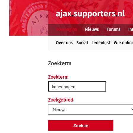
Voorpagina
Nieuws
Forums
In
Over ons
Social
Ledenlijst
Wie onlin
Zoekterm
Zoekterm
Zoekgebied