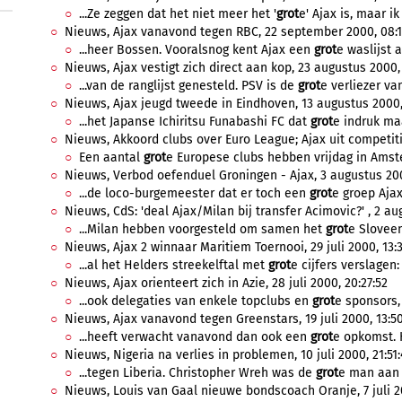
...Ze zeggen dat het niet meer het '
grot
e' Ajax is, maar ik 
Nieuws, Ajax vanavond tegen RBC, 22 september 2000, 08:1
...heer Bossen. Vooralsnog kent Ajax een
grot
e waslijst 
Nieuws, Ajax vestigt zich direct aan kop, 23 augustus 2000,
...van de ranglijst genesteld. PSV is de
grot
e verliezer van
Nieuws, Ajax jeugd tweede in Eindhoven, 13 augustus 2000, 
...het Japanse Ichiritsu Funabashi FC dat
grot
e indruk maa
Nieuws, Akkoord clubs over Euro League; Ajax uit competiti
Een aantal
grot
e Europese clubs hebben vrijdag in Amst
Nieuws, Verbod oefenduel Groningen - Ajax, 3 augustus 200
...de loco-burgemeester dat er toch een
grot
e groep Ajax
Nieuws, CdS: 'deal Ajax/Milan bij transfer Acimovic?' , 2 au
...Milan hebben voorgesteld om samen het
grot
e Sloveen
Nieuws, Ajax 2 winnaar Maritiem Toernooi, 29 juli 2000, 13:3
...al het Helders streekelftal met
grot
e cijfers verslagen: 
Nieuws, Ajax orienteert zich in Azie, 28 juli 2000, 20:27:52
...ook delegaties van enkele topclubs en
grot
e sponsors,
Nieuws, Ajax vanavond tegen Greenstars, 19 juli 2000, 13:50
...heeft verwacht vanavond dan ook een
grot
e opkomst. H
Nieuws, Nigeria na verlies in problemen, 10 juli 2000, 21:51:
...tegen Liberia. Christopher Wreh was de
grot
e man aan 
Nieuws, Louis van Gaal nieuwe bondscoach Oranje, 7 juli 20