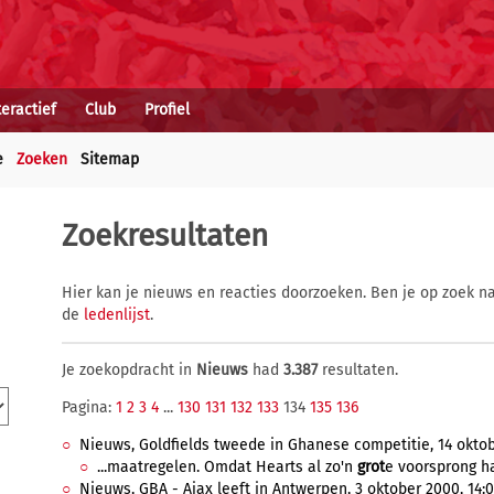
teractief
Club
Profiel
e
Zoeken
Sitemap
Zoekresultaten
Hier kan je nieuws en reacties doorzoeken. Ben je op zoek na
de
ledenlijst
.
Je zoekopdracht in
Nieuws
had
3.387
resultaten.
Pagina:
1
2
3
4
...
130
131
132
133
134
135
136
Nieuws, Goldfields tweede in Ghanese competitie, 14 oktobe
...maatregelen. Omdat Hearts al zo'n
grot
e voorsprong h
Nieuws, GBA - Ajax leeft in Antwerpen, 3 oktober 2000, 14:0