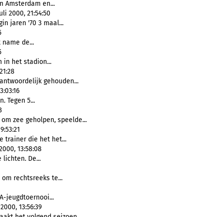
n Amsterdam en...
uli 2000, 21:54:50
in jaren '70 3 maal...
5
 name de...
5
n het stadion...
21:28
antwoordelijk gehouden...
3:03:16
. Tegen 5...
3
 om zee geholpen, speelde...
9:53:21
 trainer die het het...
2000, 13:58:08
 lichten. De...
 om rechtsreeks te...
A-jeugdtoernooi...
2000, 13:56:39
akt het volgend seizoen...