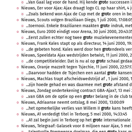
...Van Gaal lag voor de hand. Hij kende
grot
e successen i
Nieuws, Eer voor Ajax: Ajax draagt logo CL op haar shirt, 4 j
...Zoals bekend won Ajax de Cup met de
grot
e oren in beg
Nieuws, Scouts volgen Braziliaan Diego, 1 juli 2000, 17:08:0
...toernooi. Enkele Brazilianen maakten
grot
e indruk, met
Nieuws, Euro 2000 eindigt voor Arena, 30 juni 2000, 20:43:3
...Eerst zullen echter nog twee
grot
e muziekevenementen i
Nieuws, Frank Kales stapt op als directeur, 14 juni 2000, 19:
...de gebeten hond. Kales werd door hen
grot
endeels ver
Nieuws, Speeldata Ajax wedstrijden betwist, 11 juni 2000, 2
...de competitieleider. Dat is nu al op
grot
e schaal gedaan
Nieuws, Oranje mazzelt tegen Tsjechie, 11 juni 2000, 22:57:1
...Daarvoor hadden de Tsjechen een aantal
grot
e kansen
Nieuws, Machlas trapt afscheidswedstrijd af , 1 juni 2000, 1
...zijn hoede gehad en was daarmee met
grot
e afstand de
Nieuws, Zondag ondertekening contract GBA-Ajax?, 13 mei 
...van GBA om de optie op een
grot
er belang in de club te
Nieuws, Adriaanse neemt ontslag, 8 mei 2000, 13:00:09
...het opmerkelijke verlies van Willem II
grot
e kans heeft
Nieuws, A1 verdedigt titel in Terborg, 5 mei 2000, 14:33:45
...A1 zal begin juni in Terborg op het
grot
e internationale 
Nieuws, Telegraaf: Galasek voor 8 miljoen naar Ajax, 5 mei 
...talentvolle Roemeense doelman, die een
grot
e kans ma