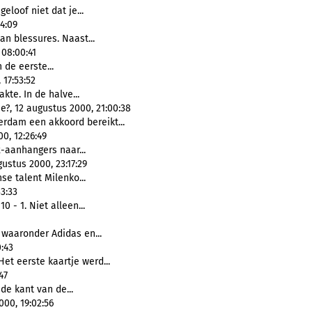
geloof niet dat je...
4:09
aan blessures. Naast...
 08:00:41
 de eerste...
17:53:52
kte. In de halve...
e?, 12 augustus 2000, 21:00:38
erdam een akkoord bereikt...
0, 12:26:49
-aanhangers naar...
gustus 2000, 23:17:29
se talent Milenko...
3:33
10 - 1. Niet alleen...
 waaronder Adidas en...
:43
et eerste kaartje werd...
47
de kant van de...
00, 19:02:56