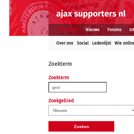
Voorpagina
Nieuws
Forums
In
Over ons
Social
Ledenlijst
Wie onlin
Zoekterm
Zoekterm
Zoekgebied