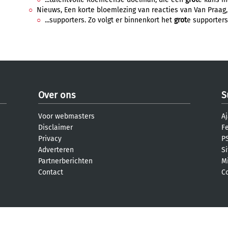
Nieuws, Een korte bloemlezing van reacties van Van Praag, 
...supporters. Zo volgt er binnenkort het
grot
e supportersf
Over ons
S
Voor webmasters
Aj
Disclaimer
F
Privacy
PS
Adverteren
S
Partnerberichten
M
Contact
C