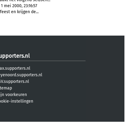
1 mei 2000, 23:16:57
eest en krijgen de...
upporters.nl
ax.supporters.nl
eyenoord.supporters.nl
V.supporters.nl
itemap
ijn voorkeuren
ookie-instellingen