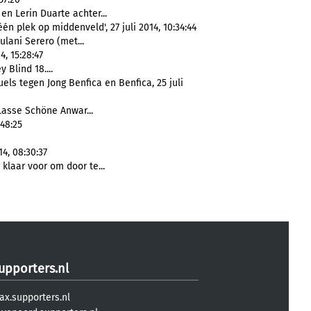
en Lerin Duarte achter...
n plek op middenveld', 27 juli 2014, 10:34:44
ulani Serero (met...
, 15:28:47
 Blind 18....
els tegen Jong Benfica en Benfica, 25 juli
asse Schöne Anwar...
:48:25
4, 08:30:37
 klaar voor om door te...
upporters.nl
ax.supporters.nl