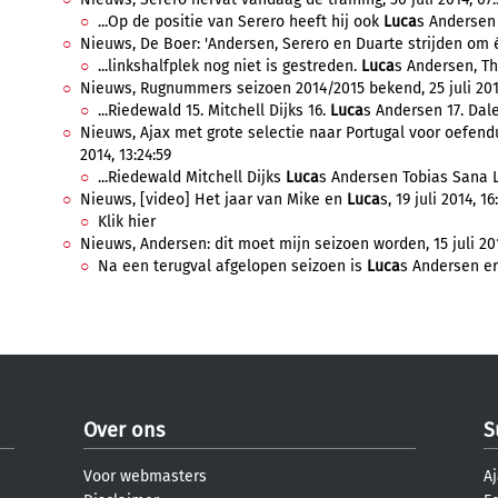
...Op de positie van Serero heeft hij ook
Luca
s Andersen 
Nieuws, De Boer: 'Andersen, Serero en Duarte strijden om éé
...linkshalfplek nog niet is gestreden.
Luca
s Andersen, Th
Nieuws, Rugnummers seizoen 2014/2015 bekend, 25 juli 2014
...Riedewald 15. Mitchell Dijks 16.
Luca
s Andersen 17. Daley
Nieuws, Ajax met grote selectie naar Portugal voor oefendu
2014, 13:24:59
...Riedewald Mitchell Dijks
Luca
s Andersen Tobias Sana L
Nieuws, [video] Het jaar van Mike en
Luca
s, 19 juli 2014, 16
Klik hier
Nieuws, Andersen: dit moet mijn seizoen worden, 15 juli 201
Na een terugval afgelopen seizoen is
Luca
s Andersen er
Over ons
S
Voor webmasters
Aj