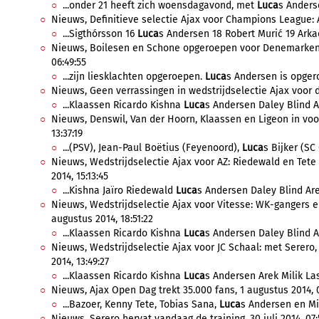
...onder 21 heeft zich woensdagavond, met
Luca
s Anderse
Nieuws, Definitieve selectie Ajax voor Champions League: A-
...Sigthórsson 16
Luca
s Andersen 18 Robert Murić 19 Arkad
Nieuws, Boilesen en Schone opgeroepen voor Denemarken, 
06:49:55
...zijn liesklachten opgeroepen.
Luca
s Andersen is opger
Nieuws, Geen verrassingen in wedstrijdselectie Ajax voor d
...Klaassen Ricardo Kishna
Luca
s Andersen Daley Blind Ar
Nieuws, Denswil, Van der Hoorn, Klaassen en Ligeon in voo
13:37:19
...(PSV), Jean-Paul Boëtius (Feyenoord),
Luca
s Bijker (SC
Nieuws, Wedstrijdselectie Ajax voor AZ: Riedewald en Tete 
2014, 15:13:45
...Kishna Jaïro Riedewald
Luca
s Andersen Daley Blind Arek
Nieuws, Wedstrijdselectie Ajax voor Vitesse: WK-gangers en 
augustus 2014, 18:51:22
...Klaassen Ricardo Kishna
Luca
s Andersen Daley Blind Ar
Nieuws, Wedstrijdselectie Ajax voor JC Schaal: met Serero, 
2014, 13:49:27
...Klaassen Ricardo Kishna
Luca
s Andersen Arek Milik La
Nieuws, Ajax Open Dag trekt 35.000 fans, 1 augustus 2014, 
...Bazoer, Kenny Tete, Tobias Sana,
Luca
s Andersen en Mit
Nieuws, Serero hervat vandaag de training, 30 juli 2014, 07: