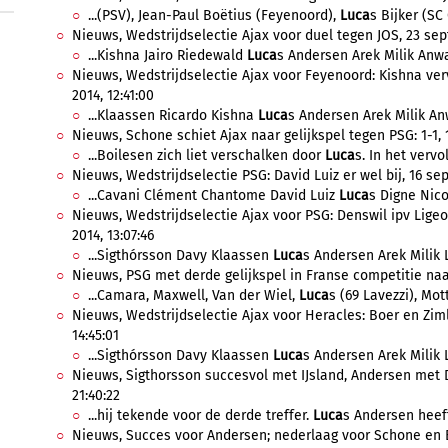
...(PSV), Jean-Paul Boëtius (Feyenoord),
Luca
s Bijker (SC
Nieuws, Wedstrijdselectie Ajax voor duel tegen JOS, 23 sep
...Kishna Jairo Riedewald
Luca
s Andersen Arek Milik Anwar
Nieuws, Wedstrijdselectie Ajax voor Feyenoord: Kishna v
2014, 12:41:00
...Klaassen Ricardo Kishna
Luca
s Andersen Arek Milik Anw
Nieuws, Schone schiet Ajax naar gelijkspel tegen PSG: 1-1, 
...Boilesen zich liet verschalken door
Luca
s. In het vervo
Nieuws, Wedstrijdselectie PSG: David Luiz er wel bij, 16 se
...Cavani Clément Chantome David Luiz
Luca
s Digne Nico
Nieuws, Wedstrijdselectie Ajax voor PSG: Denswil ipv Ligeo
2014, 13:07:46
...Sigthórsson Davy Klaassen
Luca
s Andersen Arek Milik L
Nieuws, PSG met derde gelijkspel in Franse competitie naar
...Camara, Maxwell, Van der Wiel,
Luca
s (69 Lavezzi), Mott
Nieuws, Wedstrijdselectie Ajax voor Heracles: Boer en Zimli
14:45:01
...Sigthórsson Davy Klaassen
Luca
s Andersen Arek Milik L
Nieuws, Sigthorsson succesvol met IJsland, Andersen met
21:40:22
...hij tekende voor de derde treffer.
Luca
s Andersen heef
Nieuws, Succes voor Andersen; nederlaag voor Schone en B