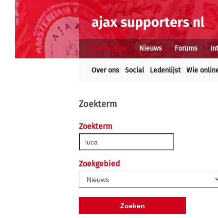
Voorpagina
Nieuws
Forums
In
Over ons
Social
Ledenlijst
Wie onlin
Zoekterm
Zoekterm
Zoekgebied