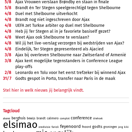
5/
8
Ajax Vrouwen verslaan Brøndby en staan in finale
5/
8
Brandt én Ter Stegen speelgerechtigd tegen Shelbourne
4/
8
Duel met Shelbourne uitverkocht
4/
8
Brandt nog niet ingeschreven door Ajax
4/
8
UEFA zet Turkse arbiter op duel met Shelbourne
4/
8
Heb jij Ter Stegen al in je favoriete basiself gezet?
4/
8
Weet Ajax ook Shelbourne te verslaan?
4/
8
Wil jij het live-verslag verzorgen bij wedstrijden van Ajax?
4/
8
Eindelijk, Ter Stegen gepresenteerd als Ajacied
3/
8
Ajax bij overleven Shelbourne naar Zwitserland of Armenië
3/
8
Ajax kent mogelijke tegenstanders in Conference League
play-offs
2/
8
Leonardo en Tolu voor het eerst trefzeker bij winnend Ajax
31/
7
Godts gespot in Porto, transfer naar Paris in de maak
Stel hier in welk nieuws jij belangrijk vindt.
Tagcloud
conference
berghuis
bewijs
brandt
calimero
complot
alvarez
driehoek
elsimao
feyenoord
godts
fnoord
groningen
eredivisie
farioli
kiki
jong