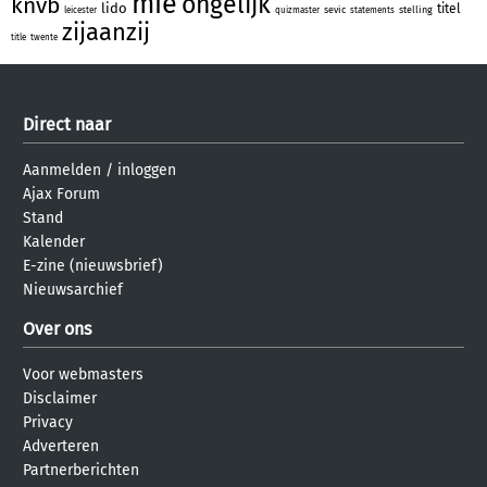
mie
ongelijk
knvb
lido
titel
sevic
stelling
leicester
quizmaster
statements
zijaanzij
title
twente
Direct naar
Aanmelden
/
inloggen
Ajax Forum
Stand
Kalender
E-zine (nieuwsbrief)
Nieuwsarchief
Over ons
Voor webmasters
Disclaimer
Privacy
Adverteren
Partnerberichten