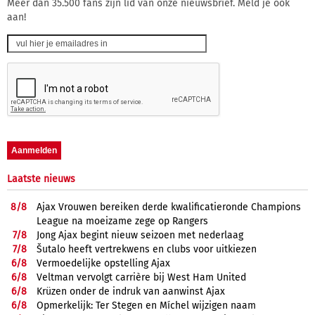
Meer dan 35.500 fans zijn lid van onze nieuwsbrief. Meld je ook
aan!
Laatste nieuws
8/
8
Ajax Vrouwen bereiken derde kwalificatieronde Champions
League na moeizame zege op Rangers
7/
8
Jong Ajax begint nieuw seizoen met nederlaag
7/
8
Šutalo heeft vertrekwens en clubs voor uitkiezen
6/
8
Vermoedelijke opstelling Ajax
6/
8
Veltman vervolgt carrière bij West Ham United
6/
8
Krüzen onder de indruk van aanwinst Ajax
6/
8
Opmerkelijk: Ter Stegen en Míchel wijzigen naam