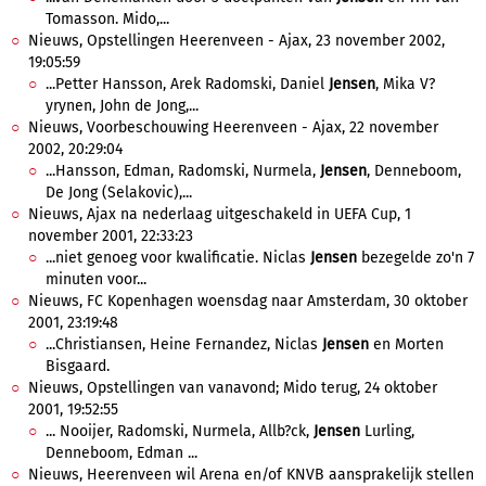
Tomasson. Mido,...
Nieuws, Opstellingen Heerenveen - Ajax, 23 november 2002,
19:05:59
...Petter Hansson, Arek Radomski, Daniel
Jensen
, Mika V?
yrynen, John de Jong,...
Nieuws, Voorbeschouwing Heerenveen - Ajax, 22 november
2002, 20:29:04
...Hansson, Edman, Radomski, Nurmela,
Jensen
, Denneboom,
De Jong (Selakovic),...
Nieuws, Ajax na nederlaag uitgeschakeld in UEFA Cup, 1
november 2001, 22:33:23
...niet genoeg voor kwalificatie. Niclas
Jensen
bezegelde zo'n 7
minuten voor...
Nieuws, FC Kopenhagen woensdag naar Amsterdam, 30 oktober
2001, 23:19:48
...Christiansen, Heine Fernandez, Niclas
Jensen
en Morten
Bisgaard.
Nieuws, Opstellingen van vanavond; Mido terug, 24 oktober
2001, 19:52:55
... Nooijer, Radomski, Nurmela, Allb?ck,
Jensen
Lurling,
Denneboom, Edman ...
Nieuws, Heerenveen wil Arena en/of KNVB aansprakelijk stellen