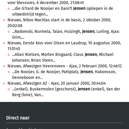
voor blessures, 6 december 2000, 21:08:41
...die G?rard de Nooijer en Dani?l
Jensen
opliepen in de
uitwedstrijd tegen...
Nieuws, Nikos Machlas start in de basis, 2 oktober 2000,
20:02:08
...Radomski, Nurmela, Talan, Huizingh,
Jensen
, Lurling. Ajax:
Grim,...
Nieuws, Eerste klus voor Olsen en Laudrup, 10 augustus 2000,
11:51:45
...Allan Nielsen, Morten Bisgaard, Claus
Jensen
, Michael
Johansen, Brian Steen...
Nieuws, Afwezigen Heerenveen - Ajax, 2 februari 2000, 12:46:12
...De Nooijer, G. de Nooijer, Pahlplatz,
Jensen
, Hakonsson,
Denneboom en...
Nieuws, Afwezigen AZ - Ajax, 20 januari 2000, 20:44:04
...(enkel), Buskermolen (geschorst),
Jensen
(enkel), Van der
Berg (knie), Van...
Direct naar