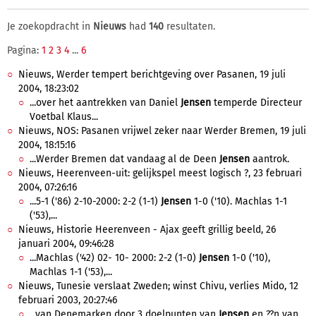
Je zoekopdracht in
Nieuws
had
140
resultaten.
Pagina:
1
2
3
4
...
6
Nieuws, Werder tempert berichtgeving over Pasanen, 19 juli
2004, 18:23:02
...over het aantrekken van Daniel
Jensen
temperde Directeur
Voetbal Klaus...
Nieuws, NOS: Pasanen vrijwel zeker naar Werder Bremen, 19 juli
2004, 18:15:16
...Werder Bremen dat vandaag al de Deen
Jensen
aantrok.
Nieuws, Heerenveen-uit: gelijkspel meest logisch ?, 23 februari
2004, 07:26:16
...5-1 ('86) 2-10-2000: 2-2 (1-1)
Jensen
1-0 ('10). Machlas 1-1
('53),...
Nieuws, Historie Heerenveen - Ajax geeft grillig beeld, 26
januari 2004, 09:46:28
...Machlas ('42) 02- 10- 2000: 2-2 (1-0)
Jensen
1-0 ('10),
Machlas 1-1 ('53),...
Nieuws, Tunesie verslaat Zweden; winst Chivu, verlies Mido, 12
februari 2003, 20:27:46
...van Denemarken door 3 doelpunten van
Jensen
en ??n van