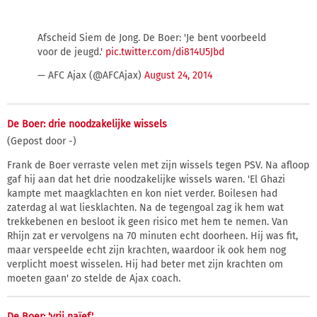
Afscheid Siem de Jong. De Boer: 'Je bent voorbeeld
voor de jeugd.'
pic.twitter.com/di814U5Jbd
— AFC Ajax (@AFCAjax)
August 24, 2014
De Boer: drie noodzakelijke wissels
(Gepost door -)
Frank de Boer verraste velen met zijn wissels tegen PSV. Na afloop
gaf hij aan dat het drie noodzakelijke wissels waren. 'El Ghazi
kampte met maagklachten en kon niet verder. Boilesen had
zaterdag al wat liesklachten. Na de tegengoal zag ik hem wat
trekkebenen en besloot ik geen risico met hem te nemen. Van
Rhijn zat er vervolgens na 70 minuten echt doorheen. Hij was fit,
maar verspeelde echt zijn krachten, waardoor ik ook hem nog
verplicht moest wisselen. Hij had beter met zijn krachten om
moeten gaan' zo stelde de Ajax coach.
De Boer: 'vrij naïef'