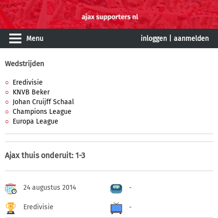
Menu
inloggen
|
aanmelden
Wedstrijden
Eredivisie
KNVB Beker
Johan Cruijff Schaal
Champions League
Europa League
Ajax thuis onderuit: 1-3
24 augustus 2014
-
Eredivisie
-