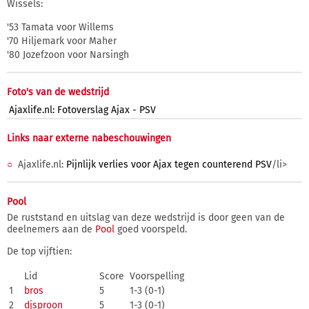
Wissels:
'53 Tamata voor Willems
'70 Hiljemark voor Maher
'80 Jozefzoon voor Narsingh
Foto's van de wedstrijd
Ajaxlife.nl: Fotoverslag Ajax - PSV
Links naar externe nabeschouwingen
Ajaxlife.nl:
Pijnlijk verlies voor Ajax tegen counterend PSV
/li>
Pool
De ruststand en uitslag van deze wedstrijd is door geen van de
deelnemers aan de
Pool
goed voorspeld.
De top vijftien:
Lid
Score
Voorspelling
1
bros
5
1-3 (0-1)
2
djsproon
5
1-3 (0-1)