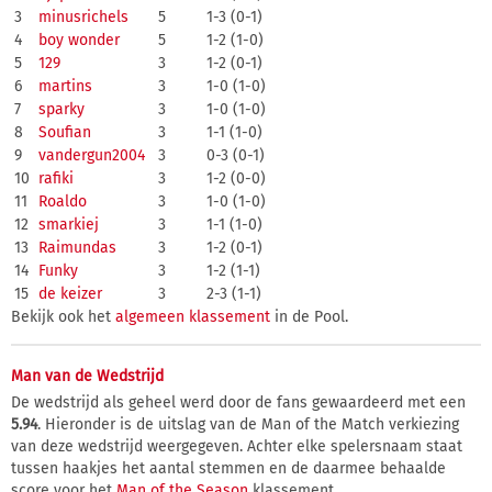
3
minusrichels
5
1-3 (0-1)
4
boy wonder
5
1-2 (1-0)
5
129
3
1-2 (0-1)
6
martins
3
1-0 (1-0)
7
sparky
3
1-0 (1-0)
8
Soufian
3
1-1 (1-0)
9
vandergun2004
3
0-3 (0-1)
10
rafiki
3
1-2 (0-0)
11
Roaldo
3
1-0 (1-0)
12
smarkiej
3
1-1 (1-0)
13
Raimundas
3
1-2 (0-1)
14
Funky
3
1-2 (1-1)
15
de keizer
3
2-3 (1-1)
Bekijk ook het
algemeen klassement
in de Pool.
Man van de Wedstrijd
De wedstrijd als geheel werd door de fans gewaardeerd met een
5.94
. Hieronder is de uitslag van de Man of the Match verkiezing
van deze wedstrijd weergegeven. Achter elke spelersnaam staat
tussen haakjes het aantal stemmen en de daarmee behaalde
score voor het
Man of the Season
klassement.