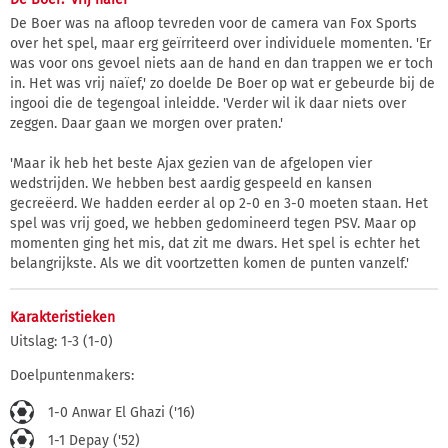
De Boer was na afloop tevreden voor de camera van Fox Sports
over het spel, maar erg geïrriteerd over individuele momenten. 'Er
was voor ons gevoel niets aan de hand en dan trappen we er toch
in. Het was vrij naïef,' zo doelde De Boer op wat er gebeurde bij de
ingooi die de tegengoal inleidde. 'Verder wil ik daar niets over
zeggen. Daar gaan we morgen over praten.'
'Maar ik heb het beste Ajax gezien van de afgelopen vier
wedstrijden. We hebben best aardig gespeeld en kansen
gecreëerd. We hadden eerder al op 2-0 en 3-0 moeten staan. Het
spel was vrij goed, we hebben gedomineerd tegen PSV. Maar op
momenten ging het mis, dat zit me dwars. Het spel is echter het
belangrijkste. Als we dit voortzetten komen de punten vanzelf.'
Karakteristieken
Uitslag: 1-3 (1-0)
Doelpuntenmakers:
1-0 Anwar El Ghazi ('16)
1-1 Depay ('52)