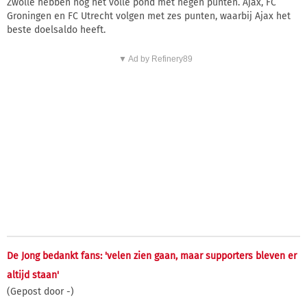
Zwolle hebben nog het volle pond met negen punten. Ajax, FC
Groningen en FC Utrecht volgen met zes punten, waarbij Ajax het
beste doelsaldo heeft.
▼ Ad by Refinery89
De Jong bedankt fans: 'velen zien gaan, maar supporters bleven er
altijd staan'
(Gepost door -)