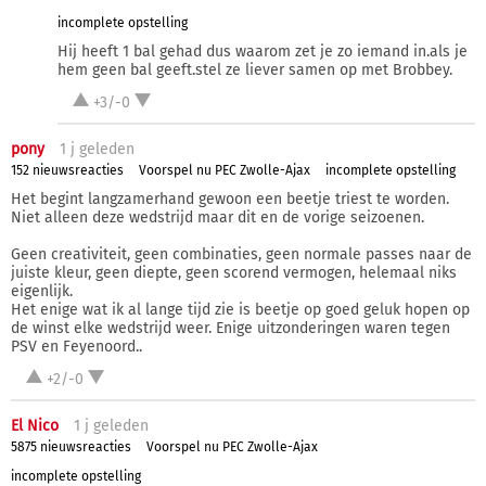
incomplete opstelling
Hij heeft 1 bal gehad dus waarom zet je zo iemand in.als je
hem geen bal geeft.stel ze liever samen op met Brobbey.
+3/-0
pony
1 j
geleden
152 nieuwsreacties
Voorspel nu PEC Zwolle-Ajax
incomplete opstelling
Het begint langzamerhand gewoon een beetje triest te worden.
Niet alleen deze wedstrijd maar dit en de vorige seizoenen.
Geen creativiteit, geen combinaties, geen normale passes naar de
juiste kleur, geen diepte, geen scorend vermogen, helemaal niks
eigenlijk.
Het enige wat ik al lange tijd zie is beetje op goed geluk hopen op
de winst elke wedstrijd weer. Enige uitzonderingen waren tegen
PSV en Feyenoord..
+2/-0
El Nico
1 j
geleden
5875 nieuwsreacties
Voorspel nu PEC Zwolle-Ajax
incomplete opstelling