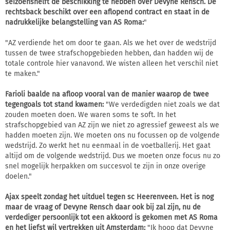
seizoenshelft de beschikking te hebben over Devyne Rensch. De
rechtsback beschikt over een aflopend contract en staat in de
nadrukkelijke belangstelling van AS Roma:
"
"AZ verdiende het om door te gaan. Als we het over de wedstrijd
tussen de twee strafschopgebieden hebben, dan hadden wij de
totale controle hier vanavond. We wisten alleen het verschil niet
te maken."
Farioli baalde na afloop vooral van de manier waarop de twee
tegengoals tot stand kwamen:
"We verdedigden niet zoals we dat
zouden moeten doen. We waren soms te soft. In het
strafschopgebied van AZ zijn we niet zo agressief geweest als we
hadden moeten zijn. We moeten ons nu focussen op de volgende
wedstrijd. Zo werkt het nu eenmaal in de voetballerij. Het gaat
altijd om de volgende wedstrijd. Dus we moeten onze focus nu zo
snel mogelijk herpakken om succesvol te zijn in onze overige
doelen."
Ajax speelt zondag het uitduel tegen sc Heerenveen. Het is nog
maar de vraag of Devyne Rensch daar ook bij zal zijn, nu de
verdediger persoonlijk tot een akkoord is gekomen met AS Roma
en het liefst wil vertrekken uit Amsterdam:
"Ik hoop dat Devyne