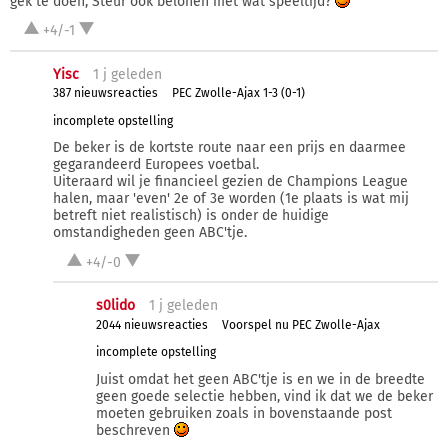
gek te doen, Steur ook belonen met wat speeltijd?
+4/-1
Yisc
1 j
geleden
387 nieuwsreacties
PEC Zwolle-Ajax 1-3 (0-1)
incomplete opstelling
De beker is de kortste route naar een prijs en daarmee
gegarandeerd Europees voetbal.
Uiteraard wil je financieel gezien de Champions League
halen, maar 'even' 2e of 3e worden (1e plaats is wat mij
betreft niet realistisch) is onder de huidige
omstandigheden geen ABC'tje.
+4/-0
s0lido
1 j
geleden
2044 nieuwsreacties
Voorspel nu PEC Zwolle-Ajax
incomplete opstelling
Juist omdat het geen ABC'tje is en we in de breedte
geen goede selectie hebben, vind ik dat we de beker
moeten gebruiken zoals in bovenstaande post
beschreven