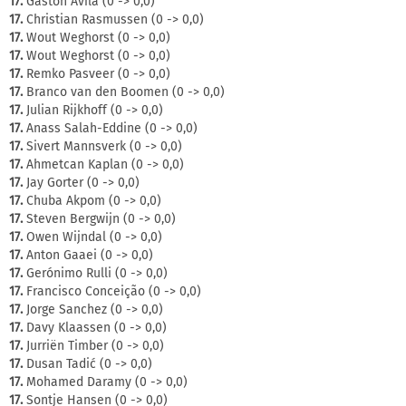
17.
Gaston Avila (0 -> 0,0)
17.
Christian Rasmussen (0 -> 0,0)
17.
Wout Weghorst (0 -> 0,0)
17.
Wout Weghorst (0 -> 0,0)
17.
Remko Pasveer (0 -> 0,0)
17.
Branco van den Boomen (0 -> 0,0)
17.
Julian Rijkhoff (0 -> 0,0)
17.
Anass Salah-Eddine (0 -> 0,0)
17.
Sivert Mannsverk (0 -> 0,0)
17.
Ahmetcan Kaplan (0 -> 0,0)
17.
Jay Gorter (0 -> 0,0)
17.
Chuba Akpom (0 -> 0,0)
17.
Steven Bergwijn (0 -> 0,0)
17.
Owen Wijndal (0 -> 0,0)
17.
Anton Gaaei (0 -> 0,0)
17.
Gerónimo Rulli (0 -> 0,0)
17.
Francisco Conceição (0 -> 0,0)
17.
Jorge Sanchez (0 -> 0,0)
17.
Davy Klaassen (0 -> 0,0)
17.
Jurriën Timber (0 -> 0,0)
17.
Dusan Tadić (0 -> 0,0)
17.
Mohamed Daramy (0 -> 0,0)
17.
Sontje Hansen (0 -> 0,0)