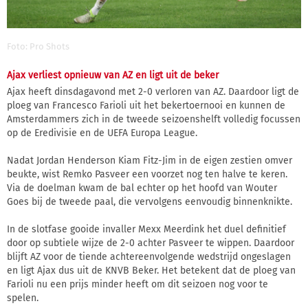
Foto: Pro Shots
Ajax verliest opnieuw van AZ en ligt uit de beker
Ajax heeft dinsdagavond met 2-0 verloren van AZ. Daardoor ligt de
ploeg van Francesco Farioli uit het bekertoernooi en kunnen de
Amsterdammers zich in de tweede seizoenshelft volledig focussen
op de Eredivisie en de UEFA Europa League.
Nadat Jordan Henderson Kiam Fitz-Jim in de eigen zestien omver
beukte, wist Remko Pasveer een voorzet nog ten halve te keren.
Via de doelman kwam de bal echter op het hoofd van Wouter
Goes bij de tweede paal, die vervolgens eenvoudig binnenknikte.
In de slotfase gooide invaller Mexx Meerdink het duel definitief
door op subtiele wijze de 2-0 achter Pasveer te wippen. Daardoor
blijft AZ voor de tiende achtereenvolgende wedstrijd ongeslagen
en ligt Ajax dus uit de KNVB Beker. Het betekent dat de ploeg van
Farioli nu een prijs minder heeft om dit seizoen nog voor te
spelen.