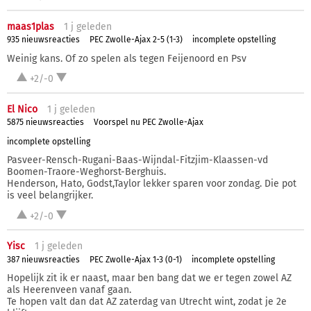
maas1plas
1 j
geleden
935 nieuwsreacties
PEC Zwolle-Ajax 2-5 (1-3)
incomplete opstelling
Weinig kans. Of zo spelen als tegen Feijenoord en Psv
+2/-0
El Nico
1 j
geleden
5875 nieuwsreacties
Voorspel nu PEC Zwolle-Ajax
incomplete opstelling
Pasveer-Rensch-Rugani-Baas-Wijndal-Fitzjim-Klaassen-vd
Boomen-Traore-Weghorst-Berghuis.
Henderson, Hato, Godst,Taylor lekker sparen voor zondag. Die pot
is veel belangrijker.
+2/-0
Yisc
1 j
geleden
387 nieuwsreacties
PEC Zwolle-Ajax 1-3 (0-1)
incomplete opstelling
Hopelijk zit ik er naast, maar ben bang dat we er tegen zowel AZ
als Heerenveen vanaf gaan.
Te hopen valt dan dat AZ zaterdag van Utrecht wint, zodat je 2e