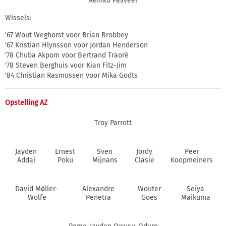
Remko Pasveer
Wissels:
'67 Wout Weghorst voor Brian Brobbey
'67 Kristian Hlynsson voor Jordan Henderson
'78 Chuba Akpom voor Bertrand Traoré
'78 Steven Berghuis voor Kian Fitz-Jim
'84 Christian Rasmussen voor Mika Godts
Opstelling AZ
Troy Parrott
Jayden
Ernest
Sven
Jordy
Peer
Addai
Poku
Mijnans
Clasie
Koopmeiners
David Møller-
Alexandre
Wouter
Seiya
Wolfe
Penetra
Goes
Maikuma