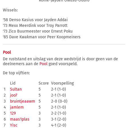
Rome-Jayden Owusu-Oduro
Wissels:
'58 Denso Kasius voor Jayden Addai
'73 Mexx Meerdink voor Troy Parrott
'73 Zico Buurmeester voor Ernest Poku
'85 Dave Kwakman voor Peer Koopmeiners
Pool
De ruststand en uitslag van deze wedstrijd is door geen van de
deelnemers aan de
Pool
goed voorspeld.
De top vijftien:
Lid
Score
Voorspelling
1
Sultan
5
2-1 (1-0)
2
joo7
5
2-1 (1-0)
3
bruintjeaawm
5
2-0 (0-0)
4
jamlem
5
2-1 (1-0)
5
129
3
2-2 (1-0)
6
maas1plas
3
3-1 (2-0)
7
Yisc
3
4-1 (2-0)