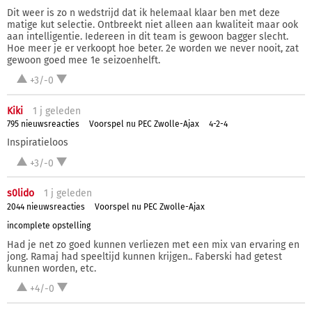
Dit weer is zo n wedstrijd dat ik helemaal klaar ben met deze
matige kut selectie. Ontbreekt niet alleen aan kwaliteit maar ook
aan intelligentie. Iedereen in dit team is gewoon bagger slecht.
Hoe meer je er verkoopt hoe beter. 2e worden we never nooit, zat
gewoon goed mee 1e seizoenhelft.
+3/-0
Kiki
1 j
geleden
795 nieuwsreacties
Voorspel nu PEC Zwolle-Ajax
4-2-4
Inspiratieloos
+3/-0
s0lido
1 j
geleden
2044 nieuwsreacties
Voorspel nu PEC Zwolle-Ajax
incomplete opstelling
Had je net zo goed kunnen verliezen met een mix van ervaring en
jong. Ramaj had speeltijd kunnen krijgen.. Faberski had getest
kunnen worden, etc.
+4/-0