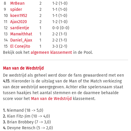
8
MrBean
2
1-2 (1-0)
9
spider
2
1-1 (1-0)
10
koen1952
2
1-1 (1-0)
11
Ajax2020
2
1-2 (1-0)
12
sardientje
1
0-0 (0-0)
13
Manwithhat
1
2-2 (1-1)
14
Daniel_Ajax
1
2-2 (1-1)
15
El Conejito
1
3-3 (2-1)
Bekijk ook het
algemeen klassement
in de Pool.
Man van de Wedstrijd
De wedstrijd als geheel werd door de fans gewaardeerd met een
4.15
. Hieronder is de uitslag van de Man of the Match verkiezing
van deze wedstrijd weergegeven. Achter elke spelersnaam staat
tussen haakjes het aantal stemmen en de daarmee behaalde
score voor het
Man van de Wedstrijd
klassement.
1.
Niemand (18 -> 5,0)
2.
Kian Fitz-Jim (10 -> 4,0)
3.
Brian Brobbey (7 -> 3,0)
4.
Devyne Rensch (5 -> 2,0)