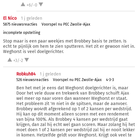
+6/-0
El Nico
1 j
geleden
5875 nieuwsreacties
Voorspel nu PEC Zwolle-Ajax
incomplete opstelling
Stop maar is een paar weekjes met Brobbey basis te zetten. Is
echt te pijnlijk om hem te zien sputteren. Het zit er gewoon niet in.
Weghorst is veel doelgerichter.
+3/-2
Robkuh84
1 j
geleden
526 nieuwsreacties
Voorspel nu PEC Zwolle-Ajax
4-3-3
Ben het met je eens dat Weghorst doelgerichter is, maar
Door het vele duuw en trekwerk van Brobbey schuift Ajax
wel meer op naar voren dan wanneer Weghorst er staat.
Het probleem zit 'm niet in de spitsen, maar de aanvoer.
Brobbey wo4rdt afgerekend op 1 of 2 kansen per wedstrijd.
Hij kan op dit moment alleen scoren met een rendement
van bijna 100%. Als Brobbey 4 kansen per wedstrijd gaat
krijgen, dan zal hij echt wel gaan scoren. Maar zolang hij het
moet doen 1 of 2 kansen per wedstrijd zal hij er nooit lekker
in komen. Hetzelfde geldt voor Weghorst. Krijgt ook veel te