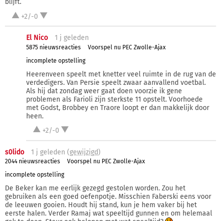
blijft.
+2/-0
El Nico
1 j
geleden
5875 nieuwsreacties
Voorspel nu PEC Zwolle-Ajax
incomplete opstelling
Heerenveen speelt met knetter veel ruimte in de rug van de
verdedigers. Van Persie speelt zwaar aanvallend voetbal.
Als hij dat zondag weer gaat doen voorzie ik gene
problemen als Farioli zijn sterkste 11 opstelt. Voorhoede
met Godst, Brobbey en Traore loopt er dan makkelijk door
heen.
+2/-0
s0lido
1 j
geleden (
gewijzigd
)
2044 nieuwsreacties
Voorspel nu PEC Zwolle-Ajax
incomplete opstelling
De Beker kan me eerlijk gezegd gestolen worden. Zou het
gebruiken als een goed oefenpotje. Misschien Faberski eens voor
de leeuwen gooien. Houdt hij stand, kun je hem vaker bij het
eerste halen. Verder Ramaj wat speeltijd gunnen en om helemaal