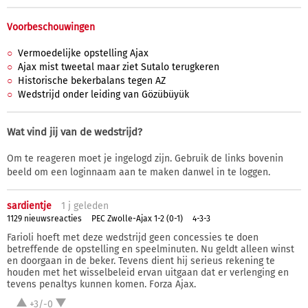
Voorbeschouwingen
Vermoedelijke opstelling Ajax
Ajax mist tweetal maar ziet Sutalo terugkeren
Historische bekerbalans tegen AZ
Wedstrijd onder leiding van Gözübüyük
Wat vind jij van de wedstrijd?
Om te reageren moet je ingelogd zijn. Gebruik de links bovenin
beeld om een loginnaam aan te maken danwel in te loggen.
sardientje
1 j
geleden
1129 nieuwsreacties
PEC Zwolle-Ajax 1-2 (0-1)
4-3-3
Farioli hoeft met deze wedstrijd geen concessies te doen
betreffende de opstelling en speelminuten. Nu geldt alleen winst
en doorgaan in de beker. Tevens dient hij serieus rekening te
houden met het wisselbeleid ervan uitgaan dat er verlenging en
tevens penaltys kunnen komen. Forza Ajax.
+3/-0