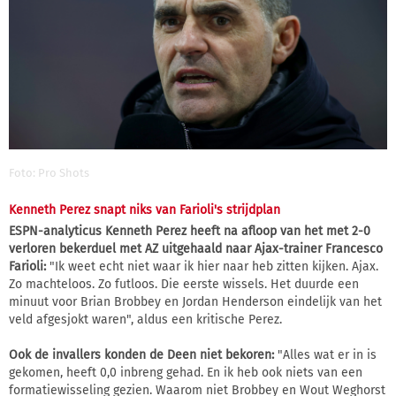
Foto: Pro Shots
Kenneth Perez snapt niks van Farioli's strijdplan
ESPN-analyticus Kenneth Perez heeft na afloop van het met 2-0
verloren bekerduel met AZ uitgehaald naar Ajax-trainer Francesco
Farioli:
"Ik weet echt niet waar ik hier naar heb zitten kijken. Ajax.
Zo machteloos. Zo futloos. Die eerste wissels. Het duurde een
minuut voor Brian Brobbey en Jordan Henderson eindelijk van het
veld afgesjokt waren", aldus een kritische Perez.
Ook de invallers konden de Deen niet bekoren:
"Alles wat er in is
gekomen, heeft 0,0 inbreng gehad. En ik heb ook niets van een
formatiewisseling gezien. Waarom niet Brobbey en Wout Weghorst