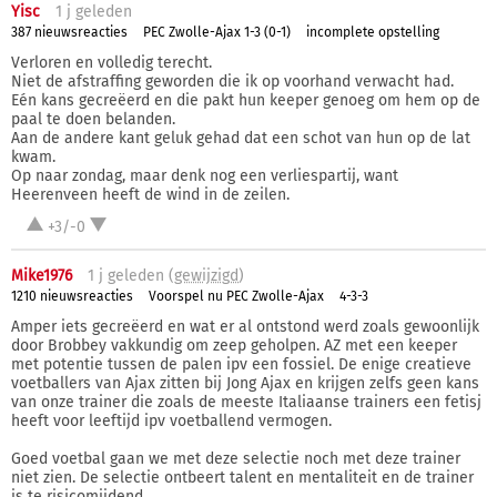
Yisc
1 j
geleden
387 nieuwsreacties
PEC Zwolle-Ajax 1-3 (0-1)
incomplete opstelling
Verloren en volledig terecht.
Niet de afstraffing geworden die ik op voorhand verwacht had.
Eén kans gecreëerd en die pakt hun keeper genoeg om hem op de
paal te doen belanden.
Aan de andere kant geluk gehad dat een schot van hun op de lat
kwam.
Op naar zondag, maar denk nog een verliespartij, want
Heerenveen heeft de wind in de zeilen.
+3/-0
Mike1976
1 j
geleden (
gewijzigd
)
1210 nieuwsreacties
Voorspel nu PEC Zwolle-Ajax
4-3-3
Amper iets gecreëerd en wat er al ontstond werd zoals gewoonlijk
door Brobbey vakkundig om zeep geholpen. AZ met een keeper
met potentie tussen de palen ipv een fossiel. De enige creatieve
voetballers van Ajax zitten bij Jong Ajax en krijgen zelfs geen kans
van onze trainer die zoals de meeste Italiaanse trainers een fetisj
heeft voor leeftijd ipv voetballend vermogen.
Goed voetbal gaan we met deze selectie noch met deze trainer
niet zien. De selectie ontbeert talent en mentaliteit en de trainer
is te risicomijdend.