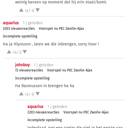
weinig kansen op moment dat hij erin staat/komt.
+2/-0
aquarius
1 j
geleden
2203 nieuwsreacties
Voorspel nu PEC Zwolle-Ajax
incomplete opstelling
Ha ja Hlynsonn , laten we die inbrengen, sorry hoor !
+3/-2
johnboy
1 j
geleden
72 nieuwsreacties
Voorspel nu PEC Zwolle-Ajax
incomplete opstelling
Ha Rasmussen in brengen ha ha
+3/-0
aquarius
1 j
geleden
2203 nieuwsreacties
Voorspel nu PEC Zwolle-Ajax
incomplete opstelling
Inderdaad, nog een speler die niet in het eerste van