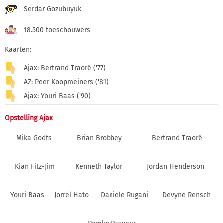
Serdar Gözübüyük
18.500 toeschouwers
Kaarten:
Ajax: Bertrand Traoré ('77)
AZ: Peer Koopmeiners ('81)
Ajax: Youri Baas ('90)
Opstelling Ajax
Mika Godts
Brian Brobbey
Bertrand Traoré
Kian Fitz-Jim
Kenneth Taylor
Jordan Henderson
Youri Baas
Jorrel Hato
Daniele Rugani
Devyne Rensch