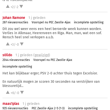
+2/-2
Johan Ramone
1 j
geleden
287 nieuwsreacties
Voorspel nu PEC Zwolle-Ajax
incomplete opstelling
Dit zou wel weer eens een heel beroerde week kunnen worden.
Verlies in Alkmaar, Heerenveen en Riga. Man, man, wat een sof.
Rensch heel snel verkopen a.u.b.
+3/-0
s0lido
1 j
geleden (
gewijzigd
)
2044 nieuwsreacties
Voorspel nu PEC Zwolle-Ajax
incomplete opstelling
Het kan blijkbaar erger; PSV 2-0 achter thuis tegen Excelsior.
En natuurlijk mogen ze scoren 30 seconden na verstrijken van
blessuretijd...
+6/-0
maas1plas
1 j
geleden
935 nieuwsreacties
PEC Zwolle-Ajax 2-5 (1-3)
incomplete opstelling