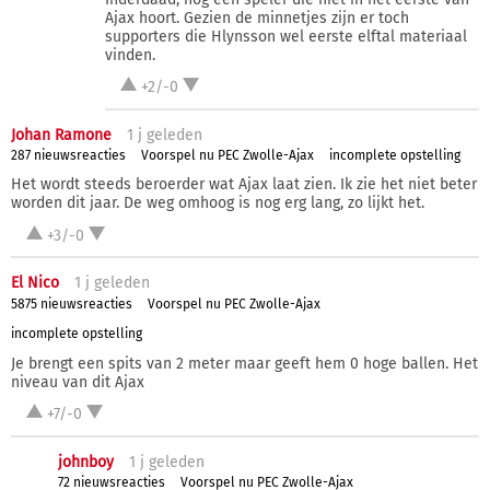
Ajax hoort. Gezien de minnetjes zijn er toch
supporters die Hlynsson wel eerste elftal materiaal
vinden.
+2/-0
Johan Ramone
1 j
geleden
287 nieuwsreacties
Voorspel nu PEC Zwolle-Ajax
incomplete opstelling
Het wordt steeds beroerder wat Ajax laat zien. Ik zie het niet beter
worden dit jaar. De weg omhoog is nog erg lang, zo lijkt het.
+3/-0
El Nico
1 j
geleden
5875 nieuwsreacties
Voorspel nu PEC Zwolle-Ajax
incomplete opstelling
Je brengt een spits van 2 meter maar geeft hem 0 hoge ballen. Het
niveau van dit Ajax
+7/-0
johnboy
1 j
geleden
72 nieuwsreacties
Voorspel nu PEC Zwolle-Ajax