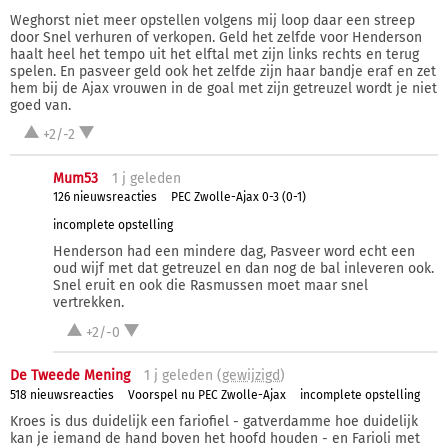
Weghorst niet meer opstellen volgens mij loop daar een streep
door Snel verhuren of verkopen. Geld het zelfde voor Henderson
haalt heel het tempo uit het elftal met zijn links rechts en terug
spelen. En pasveer geld ook het zelfde zijn haar bandje eraf en zet
hem bij de Ajax vrouwen in de goal met zijn getreuzel wordt je niet
goed van.
+2/-2
Mum53
1 j
geleden
126 nieuwsreacties
PEC Zwolle-Ajax 0-3 (0-1)
incomplete opstelling
Henderson had een mindere dag, Pasveer word echt een
oud wijf met dat getreuzel en dan nog de bal inleveren ook.
Snel eruit en ook die Rasmussen moet maar snel
vertrekken.
+2/-0
De Tweede Mening
1 j
geleden (
gewijzigd
)
518 nieuwsreacties
Voorspel nu PEC Zwolle-Ajax
incomplete opstelling
Kroes is dus duidelijk een fariofiel - gatverdamme hoe duidelijk
kan je iemand de hand boven het hoofd houden - en Farioli met