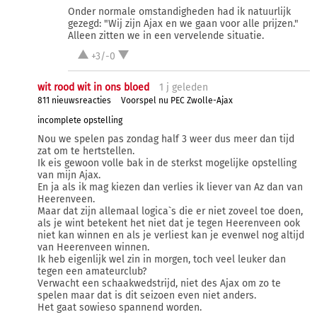
Onder normale omstandigheden had ik natuurlijk
gezegd: "Wij zijn Ajax en we gaan voor alle prijzen."
Alleen zitten we in een vervelende situatie.
+3/-0
wit rood wit in ons bloed
1 j
geleden
811 nieuwsreacties
Voorspel nu PEC Zwolle-Ajax
incomplete opstelling
Nou we spelen pas zondag half 3 weer dus meer dan tijd
zat om te hertstellen.
Ik eis gewoon volle bak in de sterkst mogelijke opstelling
van mijn Ajax.
En ja als ik mag kiezen dan verlies ik liever van Az dan van
Heerenveen.
Maar dat zijn allemaal logica`s die er niet zoveel toe doen,
als je wint betekent het niet dat je tegen Heerenveen ook
niet kan winnen en als je verliest kan je evenwel nog altijd
van Heerenveen winnen.
Ik heb eigenlijk wel zin in morgen, toch veel leuker dan
tegen een amateurclub?
Verwacht een schaakwedstrijd, niet des Ajax om zo te
spelen maar dat is dit seizoen even niet anders.
Het gaat sowieso spannend worden.