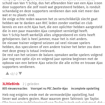
schuld van Van 't Schip, dus het afbranden hier van een Ajax icoon
door supporters die zelf nooit wat gepresteerd hebben, is ronduit
schandalig en deze supporters verdienen dan ook niet meer dan
wat er nu plaats vind.
De enige echte reden waarom het zo verschrikkelijk slecht gaat
hebben we te danken aan RVC leden zonder voetbal en club
kennis en een echt Ajax hart, die een oplichter hebben aangesteld
die in een paar maanden Ajax compleet vernietigd heeft.
Van 't Schip heeft werkelijk alles uitgeprobeerd en niets heeft
geholpenen. Dat is heel jammer, maar het is niet anders.
De nieuwe trainer volgend seizoen zal veel nieuwe spelers
hebben, dus speculeren of een andere trainer het beter zou doen
met deze groep is totaal irrelevant.
De rest van het seizoen de balans opmaken welke spelers volgend
jaar nog een optie zijn en volgend jaar opniew beginnen met de
opbouw van een betere Ajax selectie die alle echte en trouwe Ajax
supporters verdienen.
+2/-2
3LittleBirds
2 j
geleden
805 nieuwsreacties
Voorspel nu PEC Zwolle-Ajax
incomplete opstelling
Heb nog enigzins vrede met de vermoedelijke opstelling, had
liever wat anders gezien. Maar waarom geen Tahirovic ipv Taylor.
Elke keer zo'n 'publiekswissel' van Taylor is toch ook niet goed, dat