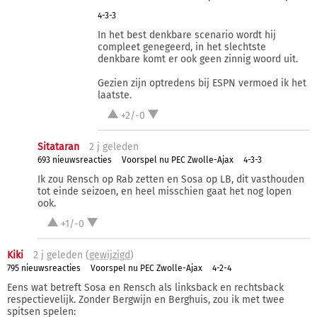
4-3-3
In het best denkbare scenario wordt hij
compleet genegeerd, in het slechtste
denkbare komt er ook geen zinnig woord uit.
Gezien zijn optredens bij ESPN vermoed ik het
laatste.
+2/-0
Sitataran
2 j
geleden
693 nieuwsreacties
Voorspel nu PEC Zwolle-Ajax
4-3-3
Ik zou Rensch op Rab zetten en Sosa op LB, dit vasthouden
tot einde seizoen, en heel misschien gaat het nog lopen
ook.
+1/-0
Kiki
2 j
geleden (
gewijzigd
)
795 nieuwsreacties
Voorspel nu PEC Zwolle-Ajax
4-2-4
Eens wat betreft Sosa en Rensch als linksback en rechtsback
respectievelijk. Zonder Bergwijn en Berghuis, zou ik met twee
spitsen spelen: