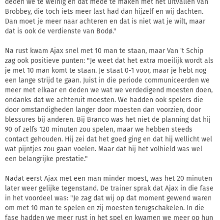
deden we te weinig en dat mede te maken met het uitvallen van
Brobbey, die toch iets meer last had dan hijzelf en wij dachten.
Dan moet je meer naar achteren en dat is niet wat je wilt, maar
dat is ook de verdienste van Bodø."
Na rust kwam Ajax snel met 10 man te staan, maar Van 't Schip
zag ook positieve punten: "Je weet dat het extra moeilijk wordt als
je met 10 man komt te staan. Je staat 0-1 voor, maar je hebt nog
een lange strijd te gaan. Juist in die periode communiceerden we
meer met elkaar en deden we wat we verdedigend moesten doen,
ondanks dat we achteruit moesten. We hadden ook spelers die
door omstandigheden langer door moesten dan voorzien, door
blessures bij anderen. Bij Branco was het niet de planning dat hij
90 of zelfs 120 minuten zou spelen, maar we hebben steeds
contact gehouden. Hij zei dat het goed ging en dat hij wellicht wel
wat pijntjes zou gaan voelen. Maar dat hij het volhield was wel
een belangrijke prestatie."
Nadat eerst Ajax met een man minder moest, was het 20 minuten
later weer gelijke tegenstand. De trainer sprak dat Ajax in die fase
in het voordeel was: "Je zag dat wij op dat moment gewend waren
om met 10 man te spelen en zij moesten terugschakelen. In die
fase hadden we meer rust in het spel en kwamen we meer op hun