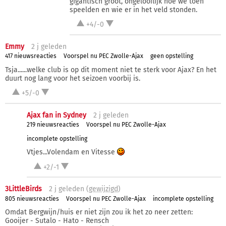
gigantisch groot, ongelooflijk hoe we toen
speelden en wie er in het veld stonden.
+4/-0
Emmy
2 j
geleden
417 nieuwsreacties
Voorspel nu PEC Zwolle-Ajax
geen opstelling
Tsja......welke club is op dit moment niet te sterk voor Ajax? En het
duurt nog lang voor het seizoen voorbij is.
+5/-0
Ajax fan in Sydney
2 j
geleden
219 nieuwsreacties
Voorspel nu PEC Zwolle-Ajax
incomplete opstelling
Vtjes...Volendam en Vitesse
+2/-1
3LittleBirds
2 j
geleden (
gewijzigd
)
805 nieuwsreacties
Voorspel nu PEC Zwolle-Ajax
incomplete opstelling
Omdat Bergwijn/huis er niet zijn zou ik het zo neer zetten:
Gooijer - Sutalo - Hato - Rensch