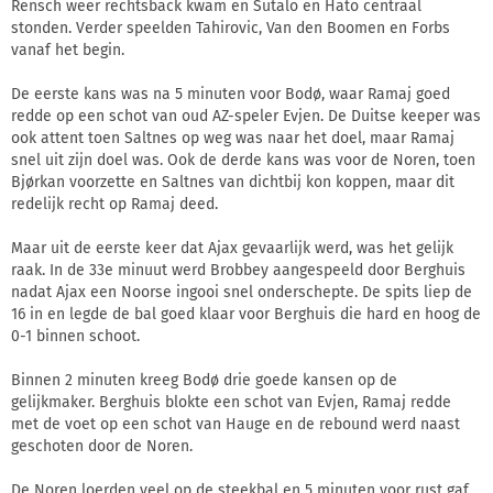
Rensch weer rechtsback kwam en Šutalo en Hato centraal
stonden. Verder speelden Tahirovic, Van den Boomen en Forbs
vanaf het begin.
De eerste kans was na 5 minuten voor Bodø, waar Ramaj goed
redde op een schot van oud AZ-speler Evjen. De Duitse keeper was
ook attent toen Saltnes op weg was naar het doel, maar Ramaj
snel uit zijn doel was. Ook de derde kans was voor de Noren, toen
Bjørkan voorzette en Saltnes van dichtbij kon koppen, maar dit
redelijk recht op Ramaj deed.
Maar uit de eerste keer dat Ajax gevaarlijk werd, was het gelijk
raak. In de 33e minuut werd Brobbey aangespeeld door Berghuis
nadat Ajax een Noorse ingooi snel onderschepte. De spits liep de
16 in en legde de bal goed klaar voor Berghuis die hard en hoog de
0-1 binnen schoot.
Binnen 2 minuten kreeg Bodø drie goede kansen op de
gelijkmaker. Berghuis blokte een schot van Evjen, Ramaj redde
met de voet op een schot van Hauge en de rebound werd naast
geschoten door de Noren.
De Noren loerden veel op de steekbal en 5 minuten voor rust gaf