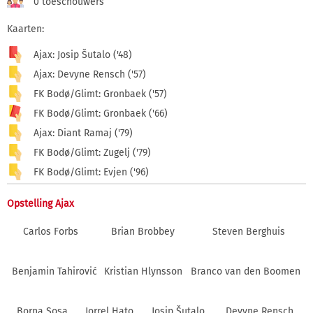
0 toeschouwers
Kaarten:
Ajax: Josip Šutalo ('48)
Ajax: Devyne Rensch ('57)
FK Bodø/Glimt: Gronbaek ('57)
FK Bodø/Glimt: Gronbaek ('66)
Ajax: Diant Ramaj ('79)
FK Bodø/Glimt: Zugelj ('79)
FK Bodø/Glimt: Evjen ('96)
Opstelling Ajax
Carlos Forbs
Brian Brobbey
Steven Berghuis
Benjamin Tahirović
Kristian Hlynsson
Branco van den Boomen
Borna Sosa
Jorrel Hato
Josip Šutalo
Devyne Rensch