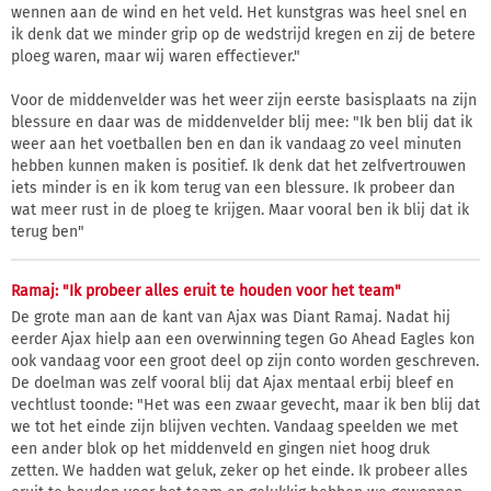
wennen aan de wind en het veld. Het kunstgras was heel snel en
ik denk dat we minder grip op de wedstrijd kregen en zij de betere
ploeg waren, maar wij waren effectiever."
Voor de middenvelder was het weer zijn eerste basisplaats na zijn
blessure en daar was de middenvelder blij mee: "Ik ben blij dat ik
weer aan het voetballen ben en dan ik vandaag zo veel minuten
hebben kunnen maken is positief. Ik denk dat het zelfvertrouwen
iets minder is en ik kom terug van een blessure. Ik probeer dan
wat meer rust in de ploeg te krijgen. Maar vooral ben ik blij dat ik
terug ben"
Ramaj: "Ik probeer alles eruit te houden voor het team"
De grote man aan de kant van Ajax was Diant Ramaj. Nadat hij
eerder Ajax hielp aan een overwinning tegen Go Ahead Eagles kon
ook vandaag voor een groot deel op zijn conto worden geschreven.
De doelman was zelf vooral blij dat Ajax mentaal erbij bleef en
vechtlust toonde: "Het was een zwaar gevecht, maar ik ben blij dat
we tot het einde zijn blijven vechten. Vandaag speelden we met
een ander blok op het middenveld en gingen niet hoog druk
zetten. We hadden wat geluk, zeker op het einde. Ik probeer alles