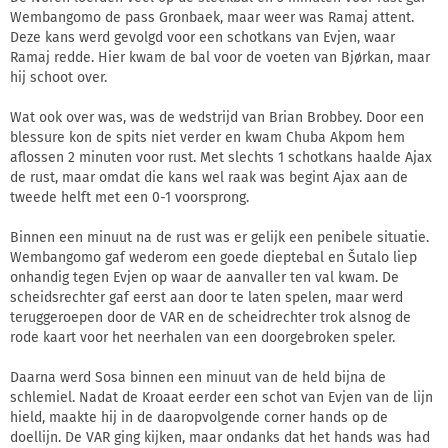
Wembangomo de pass Gronbaek, maar weer was Ramaj attent.
Deze kans werd gevolgd voor een schotkans van Evjen, waar
Ramaj redde. Hier kwam de bal voor de voeten van Bjørkan, maar
hij schoot over.
Wat ook over was, was de wedstrijd van Brian Brobbey. Door een
blessure kon de spits niet verder en kwam Chuba Akpom hem
aflossen 2 minuten voor rust. Met slechts 1 schotkans haalde Ajax
de rust, maar omdat die kans wel raak was begint Ajax aan de
tweede helft met een 0-1 voorsprong.
Binnen een minuut na de rust was er gelijk een penibele situatie.
Wembangomo gaf wederom een goede dieptebal en Šutalo liep
onhandig tegen Evjen op waar de aanvaller ten val kwam. De
scheidsrechter gaf eerst aan door te laten spelen, maar werd
teruggeroepen door de VAR en de scheidrechter trok alsnog de
rode kaart voor het neerhalen van een doorgebroken speler.
Daarna werd Sosa binnen een minuut van de held bijna de
schlemiel. Nadat de Kroaat eerder een schot van Evjen van de lijn
hield, maakte hij in de daaropvolgende corner hands op de
doellijn. De VAR ging kijken, maar ondanks dat het hands was had