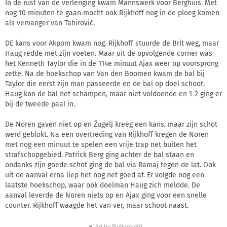
In de rust van de verlenging kwam Mannswerk voor Berghuis. Met
nog 10 minuten te gaan mocht ook Rijkhoff nog in de ploeg komen
als vervanger van Tahirović.
DE kans voor Akpom kwam nog. Rijkhoff stuurde de Brit weg, maar
Haug redde met zijn voeten. Maar uit de opvolgende corner was
het Kenneth Taylor die in de 114e minuut Ajax weer op voorsprong
zette. Na de hoekschop van Van den Boomen kwam de bal bij
Taylor die eerst zijn man passeerde en de bal op doel schoot.
Haug kon de bal net schampen, maar niet voldoende en 1-2 ging er
bij de tweede paal in.
De Noren gaven niet op en Žugelj kreeg een kans, maar zijn schot
werd geblokt. Na een overtreding van Rijkhoff kregen de Noren
met nog een minuut te spelen een vrije trap net buiten het
strafschopgebied. Patrick Berg ging achter de bal staan en
ondanks zijn goede schot ging de bal via Ramaj tegen de lat. Ook
uit de aanval erna liep het nog net goed af. Er volgde nog een
laatste hoekschop, waar ook doelman Haug zich meldde. De
aanval leverde de Noren niets op en Ajax ging voor een snelle
counter. Rijkhoff waagde het van ver, maar schoot naast.