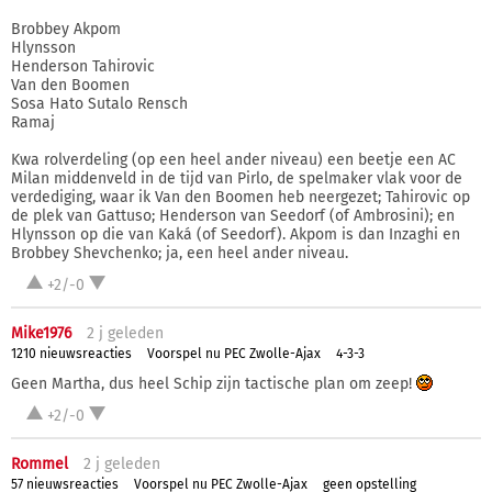
Brobbey Akpom
Hlynsson
Henderson Tahirovic
Van den Boomen
Sosa Hato Sutalo Rensch
Ramaj
Kwa rolverdeling (op een heel ander niveau) een beetje een AC
Milan middenveld in de tijd van Pirlo, de spelmaker vlak voor de
verdediging, waar ik Van den Boomen heb neergezet; Tahirovic op
de plek van Gattuso; Henderson van Seedorf (of Ambrosini); en
Hlynsson op die van Kaká (of Seedorf). Akpom is dan Inzaghi en
Brobbey Shevchenko; ja, een heel ander niveau.
+2/-0
Mike1976
2 j
geleden
1210 nieuwsreacties
Voorspel nu PEC Zwolle-Ajax
4-3-3
Geen Martha, dus heel Schip zijn tactische plan om zeep!
+2/-0
Rommel
2 j
geleden
57 nieuwsreacties
Voorspel nu PEC Zwolle-Ajax
geen opstelling