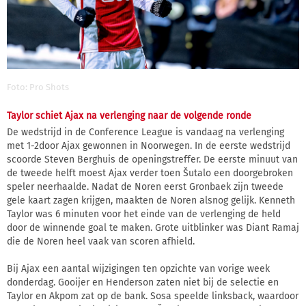
Foto: Pro Shots
Taylor schiet Ajax na verlenging naar de volgende ronde
De wedstrijd in de Conference League is vandaag na verlenging
met 1-2door Ajax gewonnen in Noorwegen. In de eerste wedstrijd
scoorde Steven Berghuis de openingstreffer. De eerste minuut van
de tweede helft moest Ajax verder toen Šutalo een doorgebroken
speler neerhaalde. Nadat de Noren eerst Gronbaek zijn tweede
gele kaart zagen krijgen, maakten de Noren alsnog gelijk. Kenneth
Taylor was 6 minuten voor het einde van de verlenging de held
door de winnende goal te maken. Grote uitblinker was Diant Ramaj
die de Noren heel vaak van scoren afhield.
Bij Ajax een aantal wijzigingen ten opzichte van vorige week
donderdag. Gooijer en Henderson zaten niet bij de selectie en
Taylor en Akpom zat op de bank. Sosa speelde linksback, waardoor