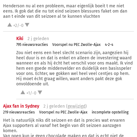
Henderson nu al een probleem, maar eigenlijk boeit t me niet
eens. Ik gok dat die nu tot eind seizoen blessures faket om dan
aan t einde van dit seizoen al te kunnen vluchten
+2/-0
Kiki
2 j
geleden
795 nieuwsreacties
Voorspel nu PEC Zwolle-Ajax
4-2-4
Zou niet eens een heel slecht scenario zijn, aangezien hij
heel duur is en dat is enkel en alleen de investering waard
wanneer en als hij écht het verschil voor ons maakt. Ik vind
hem een goede middenvelder en duidelijk een basisspeler
voor ons. Echter, we gokken wel heel veel centjes op hem.
Hij moet écht graag willen, want anders pakt deze gok
onvoldoende uit.
+1/-0
Ajax fan in Sydney
2 j
geleden (
gewijzigd
)
219 nieuwsreacties
Voorspel nu PEC Zwolle-Ajax
incomplete opstelling
Het is natuurlijk niks dit seizoen en dat is precies wat ervaren
Ajax supporters al vanaf het begin van dit seizoen aanzagen
komen.
Van poep kun je geen chocolade maken en dat is echt niet de