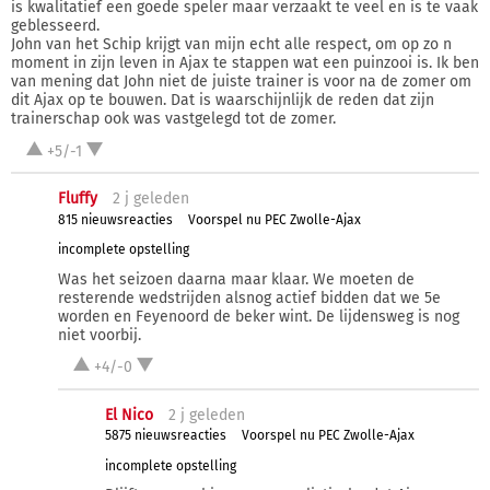
is kwalitatief een goede speler maar verzaakt te veel en is te vaak
geblesseerd.
John van het Schip krijgt van mijn echt alle respect, om op zo n
moment in zijn leven in Ajax te stappen wat een puinzooi is. Ik ben
van mening dat John niet de juiste trainer is voor na de zomer om
dit Ajax op te bouwen. Dat is waarschijnlijk de reden dat zijn
trainerschap ook was vastgelegd tot de zomer.
+5/-1
Fluffy
2 j
geleden
815 nieuwsreacties
Voorspel nu PEC Zwolle-Ajax
incomplete opstelling
Was het seizoen daarna maar klaar. We moeten de
resterende wedstrijden alsnog actief bidden dat we 5e
worden en Feyenoord de beker wint. De lijdensweg is nog
niet voorbij.
+4/-0
El Nico
2 j
geleden
5875 nieuwsreacties
Voorspel nu PEC Zwolle-Ajax
incomplete opstelling