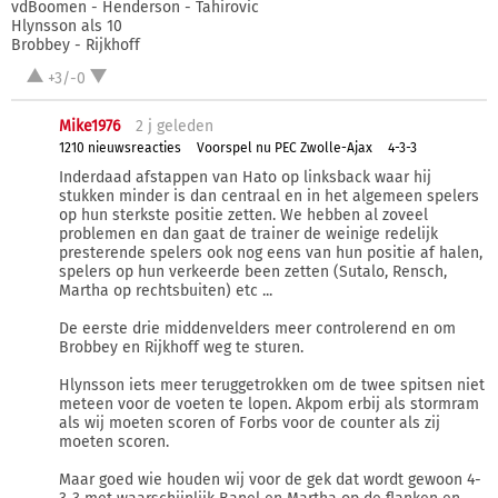
vdBoomen - Henderson - Tahirovic
Hlynsson als 10
Brobbey - Rijkhoff
+3/-0
Mike1976
2 j
geleden
1210 nieuwsreacties
Voorspel nu PEC Zwolle-Ajax
4-3-3
Inderdaad afstappen van Hato op linksback waar hij
stukken minder is dan centraal en in het algemeen spelers
op hun sterkste positie zetten. We hebben al zoveel
problemen en dan gaat de trainer de weinige redelijk
presterende spelers ook nog eens van hun positie af halen,
spelers op hun verkeerde been zetten (Sutalo, Rensch,
Martha op rechtsbuiten) etc ...
De eerste drie middenvelders meer controlerend en om
Brobbey en Rijkhoff weg te sturen.
Hlynsson iets meer teruggetrokken om de twee spitsen niet
meteen voor de voeten te lopen. Akpom erbij als stormram
als wij moeten scoren of Forbs voor de counter als zij
moeten scoren.
Maar goed wie houden wij voor de gek dat wordt gewoon 4-