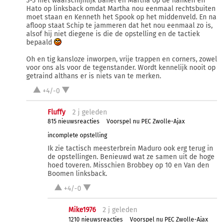
3-3 met waarschijnlijk Banel en Martha op de flanken en
Hato op linksback omdat Martha nou eenmaal rechtsbuiten
moet staan en Kenneth het Spook op het middenveld. En na
afloop staat Schip te jammeren dat het nou eenmaal zo is,
alsof hij niet diegene is die de opstelling en de tactiek
bepaald
Oh en tig kansloze inworpen, vrije trappen en corners, zowel
voor ons als voor de tegenstander. Wordt kennelijk nooit op
getraind althans er is niets van te merken.
+4/-0
Fluffy
2 j
geleden
815 nieuwsreacties
Voorspel nu PEC Zwolle-Ajax
incomplete opstelling
Ik zie tactisch meesterbrein Maduro ook erg terug in
de opstellingen. Benieuwd wat ze samen uit de hoge
hoed toveren. Misschien Brobbey op 10 en Van den
Boomen linksback.
+4/-0
Mike1976
2 j
geleden
1210 nieuwsreacties
Voorspel nu PEC Zwolle-Ajax