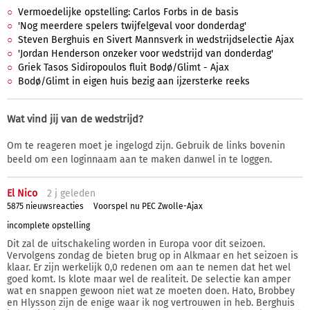
Vermoedelijke opstelling: Carlos Forbs in de basis
'Nog meerdere spelers twijfelgeval voor donderdag'
Steven Berghuis en Sivert Mannsverk in wedstrijdselectie Ajax
'Jordan Henderson onzeker voor wedstrijd van donderdag'
Griek Tasos Sidiropoulos fluit Bodø/Glimt - Ajax
Bodø/Glimt in eigen huis bezig aan ijzersterke reeks
Wat vind jij van de wedstrijd?
Om te reageren moet je ingelogd zijn. Gebruik de links bovenin
beeld om een loginnaam aan te maken danwel in te loggen.
El Nico
2 j
geleden
5875 nieuwsreacties
Voorspel nu PEC Zwolle-Ajax
incomplete opstelling
Dit zal de uitschakeling worden in Europa voor dit seizoen.
Vervolgens zondag de bieten brug op in Alkmaar en het seizoen is
klaar. Er zijn werkelijk 0,0 redenen om aan te nemen dat het wel
goed komt. Is klote maar wel de realiteit. De selectie kan amper
wat en snappen gewoon niet wat ze moeten doen. Hato, Brobbey
en Hlysson zijn de enige waar ik nog vertrouwen in heb. Berghuis