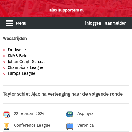
Menu
inloggen
|
aanmelden
Wedstrijden
Eredivisie
KNVB Beker
Johan Cruijff Schaal
Champions League
Europa League
Taylor schiet Ajax na verlenging naar de volgende ronde
22 februari 2024
Aspmyra
Conference League
Veronica