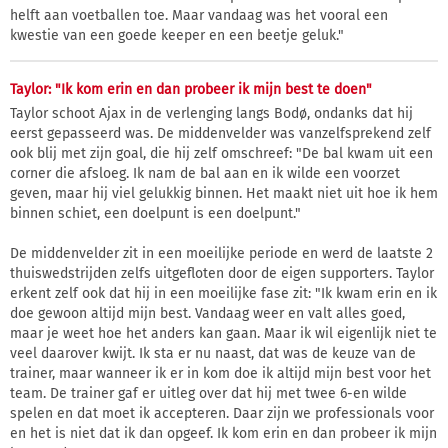
helft aan voetballen toe. Maar vandaag was het vooral een
kwestie van een goede keeper en een beetje geluk."
Taylor: "Ik kom erin en dan probeer ik mijn best te doen"
Taylor schoot Ajax in de verlenging langs Bodø, ondanks dat hij
eerst gepasseerd was. De middenvelder was vanzelfsprekend zelf
ook blij met zijn goal, die hij zelf omschreef: "De bal kwam uit een
corner die afsloeg. Ik nam de bal aan en ik wilde een voorzet
geven, maar hij viel gelukkig binnen. Het maakt niet uit hoe ik hem
binnen schiet, een doelpunt is een doelpunt."
De middenvelder zit in een moeilijke periode en werd de laatste 2
thuiswedstrijden zelfs uitgefloten door de eigen supporters. Taylor
erkent zelf ook dat hij in een moeilijke fase zit: "Ik kwam erin en ik
doe gewoon altijd mijn best. Vandaag weer en valt alles goed,
maar je weet hoe het anders kan gaan. Maar ik wil eigenlijk niet te
veel daarover kwijt. Ik sta er nu naast, dat was de keuze van de
trainer, maar wanneer ik er in kom doe ik altijd mijn best voor het
team. De trainer gaf er uitleg over dat hij met twee 6-en wilde
spelen en dat moet ik accepteren. Daar zijn we professionals voor
en het is niet dat ik dan opgeef. Ik kom erin en dan probeer ik mijn