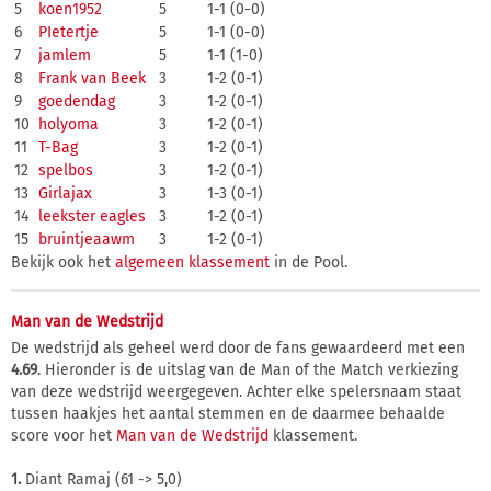
5
koen1952
5
1-1 (0-0)
6
PIetertje
5
1-1 (0-0)
7
jamlem
5
1-1 (1-0)
8
Frank van Beek
3
1-2 (0-1)
9
goedendag
3
1-2 (0-1)
10
holyoma
3
1-2 (0-1)
11
T-Bag
3
1-2 (0-1)
12
spelbos
3
1-2 (0-1)
13
Girlajax
3
1-3 (0-1)
14
leekster eagles
3
1-2 (0-1)
15
bruintjeaawm
3
1-2 (0-1)
Bekijk ook het
algemeen klassement
in de Pool.
Man van de Wedstrijd
De wedstrijd als geheel werd door de fans gewaardeerd met een
4.69
. Hieronder is de uitslag van de Man of the Match verkiezing
van deze wedstrijd weergegeven. Achter elke spelersnaam staat
tussen haakjes het aantal stemmen en de daarmee behaalde
score voor het
Man van de Wedstrijd
klassement.
1.
Diant Ramaj (61 -> 5,0)