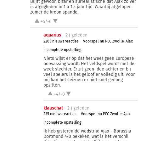
Blijft gewoon bizar en surrealistische dat Ajax zo ver
is afgegleden in 1 a 1.5 jaar tijd. Waarbij afgelopen
zomer de kroon spande.
+5/-0
aquarius
2 j
geleden
2203 nieuwsreacties
Voorspel nu PEC Zwolle-Ajax
incomplete opstelling
Niets wijst er op dat het weer geen Europese
oorwassing wordt. Het veldspel wordt met de
week slechter. Er zit geen idee achter en bij
veel spelers is het geloof er volledig uit. Voor
mij kan het seizoen er niet snel genoeg
opzitten.
+4/-0
klaaschat
2 j
geleden
235 nieuwsreacties
Voorspel nu PEC Zwolle-Ajax
incomplete opstelling
Ik heb gisteren de wedstrijd Ajax - Borussia
Dortmund 4-0 bekeken, wat is het verschil