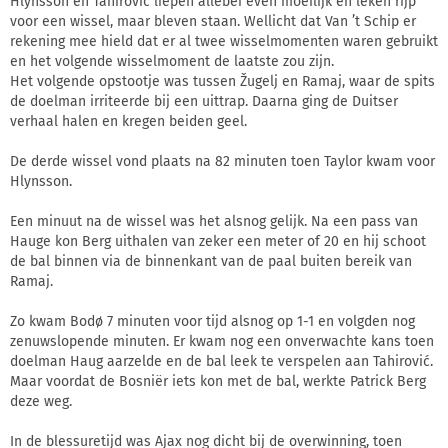
Hlynsson en Tahirović liepen allebei even moeilijk en leken rijp
voor een wissel, maar bleven staan. Wellicht dat Van ’t Schip er
rekening mee hield dat er al twee wisselmomenten waren gebruikt
en het volgende wisselmoment de laatste zou zijn.
Het volgende opstootje was tussen Žugelj en Ramaj, waar de spits
de doelman irriteerde bij een uittrap. Daarna ging de Duitser
verhaal halen en kregen beiden geel.
De derde wissel vond plaats na 82 minuten toen Taylor kwam voor
Hlynsson.
Een minuut na de wissel was het alsnog gelijk. Na een pass van
Hauge kon Berg uithalen van zeker een meter of 20 en hij schoot
de bal binnen via de binnenkant van de paal buiten bereik van
Ramaj.
Zo kwam Bodø 7 minuten voor tijd alsnog op 1-1 en volgden nog
zenuwslopende minuten. Er kwam nog een onverwachte kans toen
doelman Haug aarzelde en de bal leek te verspelen aan Tahirović.
Maar voordat de Bosniër iets kon met de bal, werkte Patrick Berg
deze weg.
In de blessuretijd was Ajax nog dicht bij de overwinning, toen