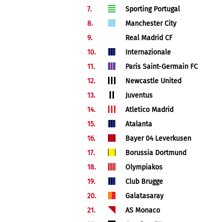
7.
Sporting Portugal
8.
Manchester City
9.
Real Madrid CF
10.
Internazionale
11.
Paris Saint-Germain FC
12.
Newcastle United
13.
Juventus
14.
Atletico Madrid
15.
Atalanta
16.
Bayer 04 Leverkusen
17.
Borussia Dortmund
18.
Olympiakos
19.
Club Brugge
20.
Galatasaray
21.
AS Monaco