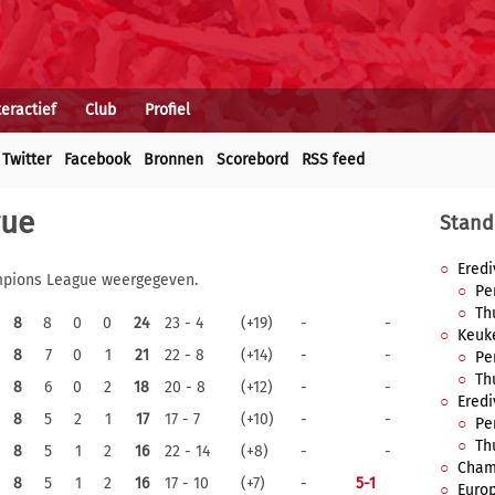
teractief
Club
Profiel
Twitter
Facebook
Bronnen
Scorebord
RSS feed
gue
Stand
Eredi
ampions League weergegeven.
Pe
Th
8
8
0
0
24
23 - 4
(+19)
-
-
Keuk
8
7
0
1
21
22 - 8
(+14)
-
-
Pe
Th
8
6
0
2
18
20 - 8
(+12)
-
-
Eredi
8
5
2
1
17
17 - 7
(+10)
-
-
Pe
Th
8
5
1
2
16
22 - 14
(+8)
-
-
Cham
8
5
1
2
16
17 - 10
(+7)
-
5-1
Euro