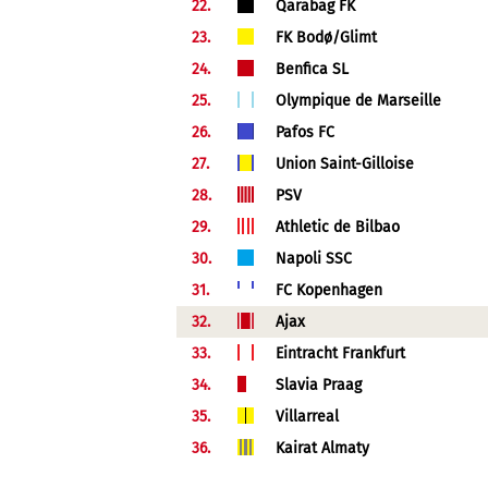
22.
Qarabag FK
23.
FK Bodø/Glimt
24.
Benfica SL
25.
Olympique de Marseille
26.
Pafos FC
27.
Union Saint-Gilloise
28.
PSV
29.
Athletic de Bilbao
30.
Napoli SSC
31.
FC Kopenhagen
32.
Ajax
33.
Eintracht Frankfurt
34.
Slavia Praag
35.
Villarreal
36.
Kairat Almaty