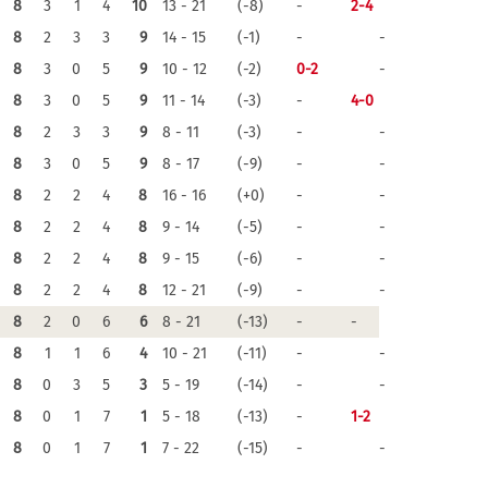
8
3
1
4
10
13 - 21
(-8)
-
2-4
8
2
3
3
9
14 - 15
(-1)
-
-
8
3
0
5
9
10 - 12
(-2)
0-2
-
8
3
0
5
9
11 - 14
(-3)
-
4-0
8
2
3
3
9
8 - 11
(-3)
-
-
8
3
0
5
9
8 - 17
(-9)
-
-
8
2
2
4
8
16 - 16
(+0)
-
-
8
2
2
4
8
9 - 14
(-5)
-
-
8
2
2
4
8
9 - 15
(-6)
-
-
8
2
2
4
8
12 - 21
(-9)
-
-
8
2
0
6
6
8 - 21
(-13)
-
-
8
1
1
6
4
10 - 21
(-11)
-
-
8
0
3
5
3
5 - 19
(-14)
-
-
8
0
1
7
1
5 - 18
(-13)
-
1-2
8
0
1
7
1
7 - 22
(-15)
-
-