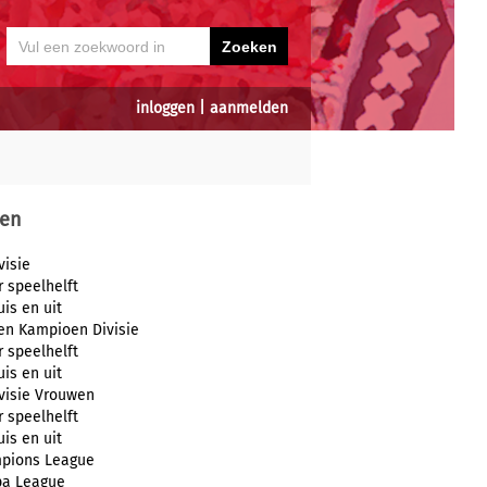
inloggen
|
aanmelden
en
visie
r speelhelft
uis en uit
en Kampioen Divisie
r speelhelft
uis en uit
visie Vrouwen
r speelhelft
uis en uit
pions League
pa League