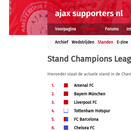
Voorpagina
Nieuws
Forums
In
Archief
Wedstrijden
Standen
E-zine
Stand Champions Lea
Hieronder staat de actuele stand in de Ch
1.
Arsenal FC
2.
Bayern München
3.
Liverpool FC
4.
Tottenham Hotspur
5.
FC Barcelona
6.
Chelsea FC