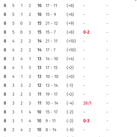
8
5
1
2
16
17 - 11
(+6)
-
-
8
5
1
2
16
15 - 9
(+6)
-
-
8
5
0
3
15
21 - 12
(+9)
-
-
8
5
0
3
15
15 - 7
(+8)
0-2
-
8
4
2
2
14
21 - 11
(+10)
-
-
8
4
2
2
14
17 - 7
(+10)
-
-
8
3
4
1
13
14 - 10
(+4)
-
-
8
4
1
3
13
17 - 15
(+2)
-
-
8
4
1
3
13
10 - 10
(+0)
-
-
8
3
3
2
12
13 - 14
(-1)
-
-
8
3
2
3
11
19 - 17
(+2)
-
-
8
3
2
3
11
10 - 14
(-4)
28/1
-
8
3
1
4
10
15 - 17
(-2)
-
-
8
3
1
4
10
9 - 11
(-2)
0-3
-
8
2
4
2
10
8 - 14
(-6)
-
-