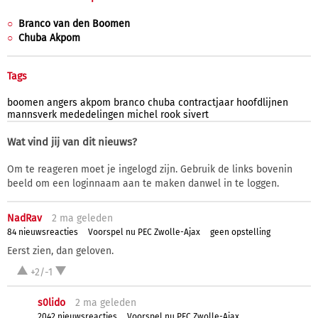
Branco van den Boomen
Chuba Akpom
Tags
boomen
angers
akpom
branco
chuba
contractjaar
hoofdlijnen
mannsverk
mededelingen
michel
rook
sivert
Wat vind jij van dit nieuws?
Om te reageren moet je ingelogd zijn. Gebruik de links bovenin
beeld om een loginnaam aan te maken danwel in te loggen.
NadRav
2 ma
geleden
84 nieuwsreacties
Voorspel nu PEC Zwolle-Ajax
geen opstelling
Eerst zien, dan geloven.
+2/-1
s0lido
2 ma
geleden
2042 nieuwsreacties
Voorspel nu PEC Zwolle-Ajax