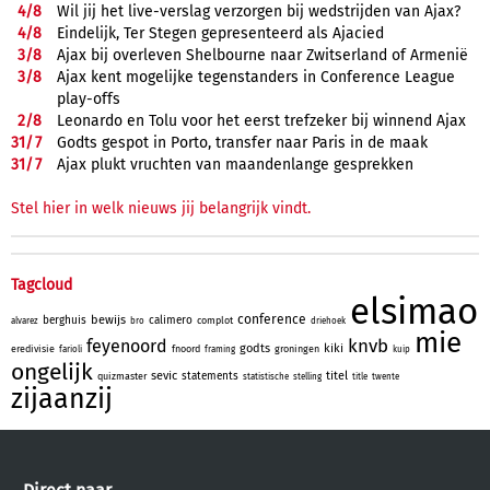
4/
8
Wil jij het live-verslag verzorgen bij wedstrijden van Ajax?
4/
8
Eindelijk, Ter Stegen gepresenteerd als Ajacied
3/
8
Ajax bij overleven Shelbourne naar Zwitserland of Armenië
3/
8
Ajax kent mogelijke tegenstanders in Conference League
play-offs
2/
8
Leonardo en Tolu voor het eerst trefzeker bij winnend Ajax
31/
7
Godts gespot in Porto, transfer naar Paris in de maak
31/
7
Ajax plukt vruchten van maandenlange gesprekken
Stel hier in welk nieuws jij belangrijk vindt.
Tagcloud
elsimao
conference
bewijs
berghuis
calimero
complot
alvarez
bro
driehoek
mie
knvb
feyenoord
godts
kiki
eredivisie
fnoord
groningen
farioli
framing
kuip
ongelijk
sevic
titel
statements
quizmaster
statistische
stelling
title
twente
zijaanzij