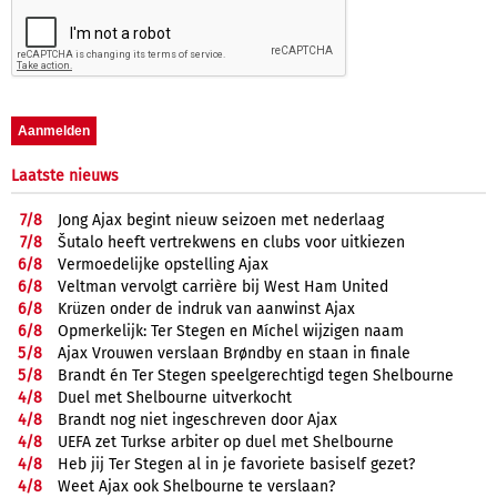
Laatste nieuws
7/
8
Jong Ajax begint nieuw seizoen met nederlaag
7/
8
Šutalo heeft vertrekwens en clubs voor uitkiezen
6/
8
Vermoedelijke opstelling Ajax
6/
8
Veltman vervolgt carrière bij West Ham United
6/
8
Krüzen onder de indruk van aanwinst Ajax
6/
8
Opmerkelijk: Ter Stegen en Míchel wijzigen naam
5/
8
Ajax Vrouwen verslaan Brøndby en staan in finale
5/
8
Brandt én Ter Stegen speelgerechtigd tegen Shelbourne
4/
8
Duel met Shelbourne uitverkocht
4/
8
Brandt nog niet ingeschreven door Ajax
4/
8
UEFA zet Turkse arbiter op duel met Shelbourne
4/
8
Heb jij Ter Stegen al in je favoriete basiself gezet?
4/
8
Weet Ajax ook Shelbourne te verslaan?