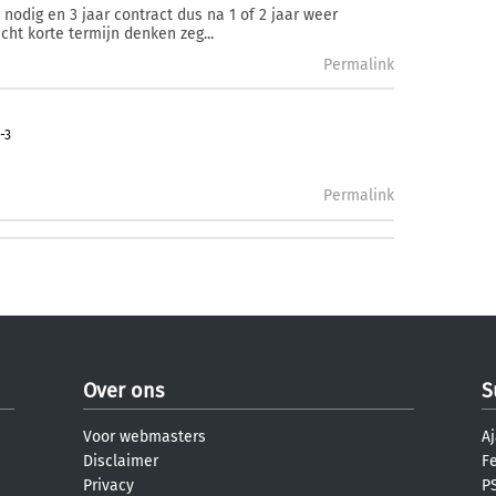
dig en 3 jaar contract dus na 1 of 2 jaar weer
cht korte termijn denken zeg...
Permalink
-3
Permalink
Over ons
S
Voor webmasters
Aj
Disclaimer
F
Privacy
PS