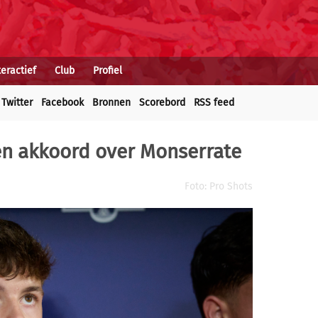
teractief
Club
Profiel
Twitter
Facebook
Bronnen
Scorebord
RSS feed
ren akkoord over Monserrate
Foto: Pro Shots