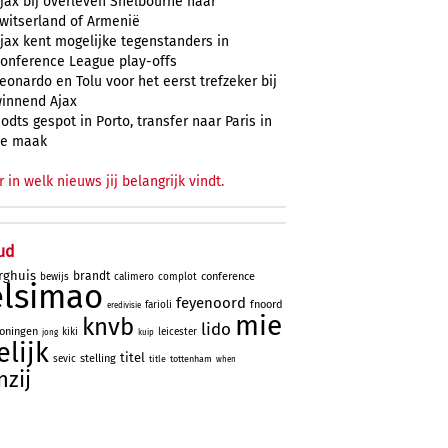
jax bij overleven Shelbourne naar
witserland of Armenië
jax kent mogelijke tegenstanders in
onference League play-offs
eonardo en Tolu voor het eerst trefzeker bij
innend Ajax
odts gespot in Porto, transfer naar Paris in
e maak
r in welk nieuws jij belangrijk vindt.
ud
rghuis
brandt
conference
bewijs
calimero
complot
elsimao
feyenoord
fnoord
farioli
eredivisie
mie
knvb
lido
oningen
kiki
leicester
jong
kuip
lijk
titel
stelling
sevic
title
tottenham
when
nzij