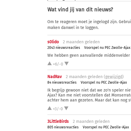
Wat vind jij van dit nieuws?
Om te reageren moet je ingelogd zijn. Gebru
maken danwel in te loggen.
s0lido
2 ma
anden
geleden
2043 nieuwsreacties
Voorspel nu PEC Zwolle-Ajax
We hebben geen aanvallende middenvelder 
+6/-0
NadRav
2 ma
anden
geleden (
gewijzigd
)
84 nieuwsreacties
Voorspel nu PEC Zwolle-Ajax
Ik begrijp gewoon niet dat we zo'n speler nie
Ajax? Kan me niet voorstellen dat Monserrat
achter hem aan gezeten. Maar dat kan nog ste
+3/-0
3LittleBirds
2 ma
anden
geleden
805 nieuwsreacties
Voorspel nu PEC Zwolle-Ajax