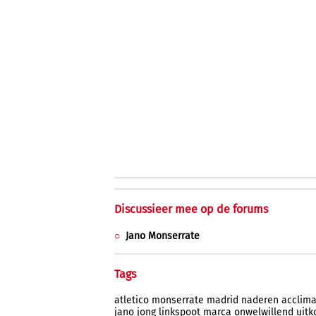
Discussieer mee op de forums
Jano Monserrate
Tags
atletico
monserrate
madrid
naderen
acclima
jano
jong
linkspoot
marca
onwelwillend
uit