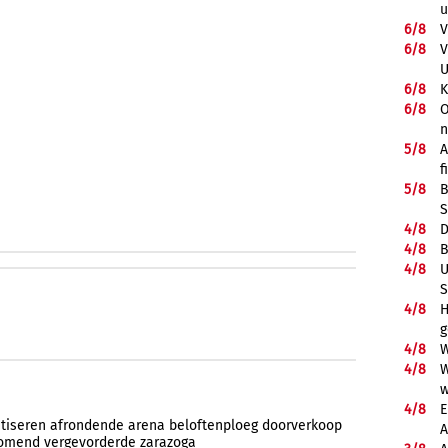
u
6/
8
V
6/
8
V
U
6/
8
K
6/
8
O
5/
8
A
f
5/
8
B
S
4/
8
D
4/
8
B
4/
8
U
S
4/
8
H
g
4/
8
W
4/
8
W
w
4/
8
E
tiseren
afrondende
arena
beloftenploeg
doorverkoop
A
komend
vergevorderde
zarazoga