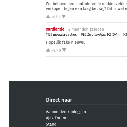
We hebben een controlerende middenvelder no
verkopen tegen een laag bedrag? Dit is wel e
+6/-1
sardientje
2 ma
anden
geleden
1129 nieuwsreacties
PEC Zwolle-Ajax 1-2 (0-1)
4-3
Hopelijk fake nieuws.
+9/-0
Direct naar
Aanmelden
/
inloggen
Ajax Forum
Stand