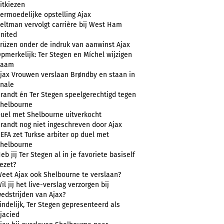
itkiezen
ermoedelijke opstelling Ajax
eltman vervolgt carrière bij West Ham
nited
rüzen onder de indruk van aanwinst Ajax
pmerkelijk: Ter Stegen en Míchel wijzigen
naam
jax Vrouwen verslaan Brøndby en staan in
inale
randt én Ter Stegen speelgerechtigd tegen
helbourne
uel met Shelbourne uitverkocht
randt nog niet ingeschreven door Ajax
EFA zet Turkse arbiter op duel met
helbourne
eb jij Ter Stegen al in je favoriete basiself
ezet?
eet Ajax ook Shelbourne te verslaan?
il jij het live-verslag verzorgen bij
edstrijden van Ajax?
indelijk, Ter Stegen gepresenteerd als
jacied