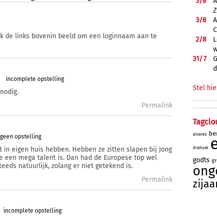
3/
8
A
Z
3/
8
A
C
ik de links bovenin beeld om een loginnaam aan te
2/
8
L
w
31/
7
G
d
incomplete opstelling
Stel hie
nodig.
Permalink
Tagclo
be
alvarez
geen opstelling
t in eigen huis hebben. Hebben ze zitten slapen bij Jong
driehoek
e een mega talent is. Dan had de Europese top wel
godts
gr
eds natuurlijk, zolang er niet getekend is.
onge
Permalink
zijaa
incomplete opstelling