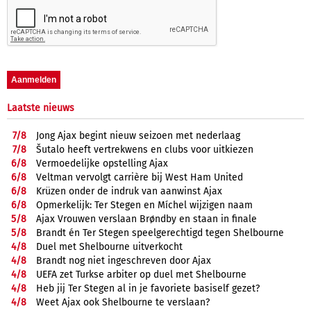
Laatste nieuws
7/
8
Jong Ajax begint nieuw seizoen met nederlaag
7/
8
Šutalo heeft vertrekwens en clubs voor uitkiezen
6/
8
Vermoedelijke opstelling Ajax
6/
8
Veltman vervolgt carrière bij West Ham United
6/
8
Krüzen onder de indruk van aanwinst Ajax
6/
8
Opmerkelijk: Ter Stegen en Míchel wijzigen naam
5/
8
Ajax Vrouwen verslaan Brøndby en staan in finale
5/
8
Brandt én Ter Stegen speelgerechtigd tegen Shelbourne
4/
8
Duel met Shelbourne uitverkocht
4/
8
Brandt nog niet ingeschreven door Ajax
4/
8
UEFA zet Turkse arbiter op duel met Shelbourne
4/
8
Heb jij Ter Stegen al in je favoriete basiself gezet?
4/
8
Weet Ajax ook Shelbourne te verslaan?