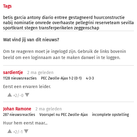
Tags
betis
garcia
antony
diario
entree
gestagneerd
huurconstructie
nabij
nominatie
onvrede
overhaaste
pellegrini
reserveteam
sevilla
sportkrant
stegen
transferperikelen
zeggenschap
Wat vind jij van dit nieuws?
Om te reageren moet je ingelogd zijn. Gebruik de links bovenin
beeld om een loginnaam aan te maken danwel in te loggen.
sardientje
2 ma
geleden
1128 nieuwsreacties
PEC Zwolle-Ajax 1-2 (0-1)
4-3-3
Eerst een ervaren leider.
+2/-0
Johan Ramone
2 ma
geleden
287 nieuwsreacties
Voorspel nu PEC Zwolle-Ajax
incomplete opstelling
Huur hem eerst maar...
+2/-1