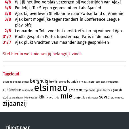
4/
8
Wil jij het live-verslag verzorgen bij wedstrijden van Ajax?
4/
8
Eindelijk, Ter Stegen gepresenteerd als Ajacied
3/
8
Ajax bij overleven Shelbourne naar Zwitserland of Armenië
3/
8
Ajax kent mogelijke tegenstanders in Conference League
play-offs
2/
8
Leonardo en Tolu voor het eerst trefzeker bij winnend Ajax
31/
7
Godts gespot in Porto, transfer naar Paris in de maak
31/
7
Ajax plukt vruchten van maandenlange gesprekken
Stel hier in welk nieuws jij belangrijk vindt.
Tagcloud
berghuis
bewijs
bounida
calimero
complot
beknopt
bemoei
bepaal
bijtijds
bro
complotten
elsimao
conference
eredivisie
gloukh
feyenoord
gemiddeldes
eendracht
mie
sevic
kiki
godts
knvb
ongelijk
lido
statements
groningen
heideroosjes
quizmaster
zijaanzij
Direct naar