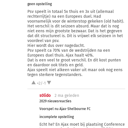
geen opstelling
Psv speelt in totaal 5x thuis en 3x uit (allemaal
rechterrijtje) na een Europees duel. Had
voornamelijk voor de winterstop gekeken (old habit).
Het verschil is dit seizoen absurd. Maar dat is nog
niet eens mijn grootste bezwaar. Dat is het gegeven
dat dit structureel is. Dit is vrijwel elk seizoen in het
voordeel van psv.
Hier wordt dus over nagedacht.
Psv speelt ca 70% van de wedstrijden na een
Europees duel thuis. Ajax haalt 40%.
Dat is een veel te groot verschil. En dit kost punten
en daardoor ook titels en geld.
Ajax speelt niet alkeen vaker uit maar ook nog eens
tegen sterkere tegenstanders.
+2/-1
s0lido
2 ma
geleden
2029 nieuwsreacties
Voorspel nu Ajax-Shelbourne FC
incomplete opstelling
Echt he? En Ajax moet bij plaatsing Conference