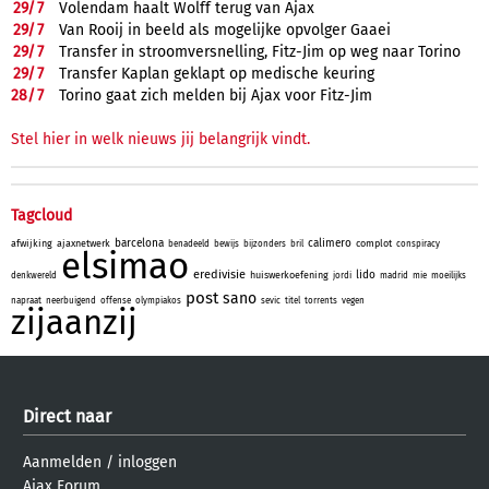
29/
7
Volendam haalt Wolff terug van Ajax
29/
7
Van Rooij in beeld als mogelijke opvolger Gaaei
29/
7
Transfer in stroomversnelling, Fitz-Jim op weg naar Torino
29/
7
Transfer Kaplan geklapt op medische keuring
28/
7
Torino gaat zich melden bij Ajax voor Fitz-Jim
Stel hier in welk nieuws jij belangrijk vindt.
Tagcloud
barcelona
calimero
afwijking
ajaxnetwerk
complot
benadeeld
bewijs
bijzonders
bril
conspiracy
elsimao
eredivisie
lido
huiswerkoefening
denkwereld
jordi
madrid
mie
moeilijks
post
sano
napraat
neerbuigend
offense
olympiakos
sevic
titel
torrents
vegen
zijaanzij
Direct naar
Aanmelden
/
inloggen
Ajax Forum