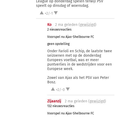
League op donderdag spelen terwijl PSV
speelt op dinsdag of woensdag.
+2/-1
Ko
2 ma
geleden (
gewijzigd
)
2 nieuwsreacties
Voorspel nu Ajax-Shelbourne FC
geen opstelling
Onder Farioli en Schip, de laatste twee
seizoenen met op de donderdag
Europees voetbal, was er meer
puntverlies in de wedstrijden voor een
Europese week.
Zowel van Ajax als het PSV van Peter
Bosz.
+2/-0
Zijaanzij
2 ma
geleden (
gewijzigd
)
132 nieuwsreacties
Voorspel nu Ajax-Shelbourne FC