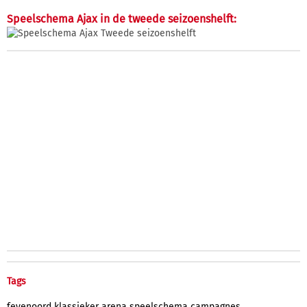
Speelschema Ajax in de tweede seizoenshelft:
Tags
feyenoord
klassieker
arena
speelschema
campagnes