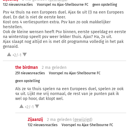
132 nieuwsreacties
Voorspel nu Ajax-Shelbourne FC
geen opstelling
Psv 4x thuis na een Europees duel. Ajax 6x uit (!) na een Europees
duel. En dat is niet de eerste keer.
Kost ons 4 verliespunten extra. Psv kan zo ook makkelijker
herstellen.
Ook de kleine wensen heeft Psv binnen, eerste speeldag en eerste
na winterstop speelt psv weer lekker thuis. Ajax? Ha, 2x uit.
Ajax slaapt nog altijd en is met dit programma volledig in het pak
genaaid.
+2/-1
the birdman
2 ma
geleden
251 nieuwsreacties
Voorspel nu Ajax-Shelbourne FC
geen opstelling
Als ze 4x thuis spelen na een Europees duel, spelen ze ook
4x uit. Lijkt me vrij normaal, de rest van je punten pak ik
wel op hoor, dat klopt wel.
+2/-1
Zijaanzij
2 ma
geleden (
gewijzigd
)
132 nieuwsreacties
Voorspel nu Ajax-Shelbourne FC