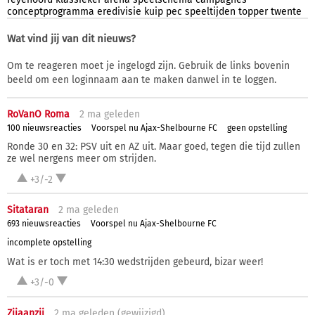
conceptprogramma
eredivisie
kuip
pec
speeltijden
topper
twente
Wat vind jij van dit nieuws?
Om te reageren moet je ingelogd zijn. Gebruik de links bovenin
beeld om een loginnaam aan te maken danwel in te loggen.
RoVanO Roma
2 ma
geleden
100 nieuwsreacties
Voorspel nu Ajax-Shelbourne FC
geen opstelling
Ronde 30 en 32: PSV uit en AZ uit. Maar goed, tegen die tijd zullen
ze wel nergens meer om strijden.
+3/-2
Sitataran
2 ma
geleden
693 nieuwsreacties
Voorspel nu Ajax-Shelbourne FC
incomplete opstelling
Wat is er toch met 14:30 wedstrijden gebeurd, bizar weer!
+3/-0
Zijaanzij
2 ma
geleden (
gewijzigd
)