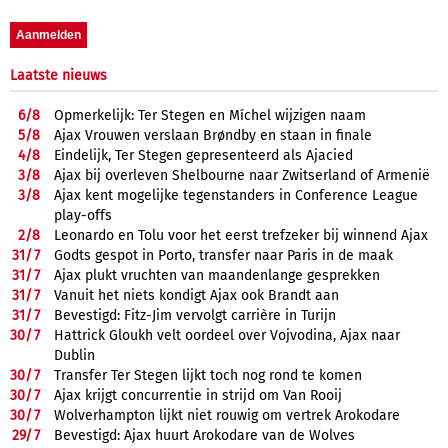
Laatste nieuws
6/
8
Opmerkelijk: Ter Stegen en Míchel wijzigen naam
5/
8
Ajax Vrouwen verslaan Brøndby en staan in finale
4/
8
Eindelijk, Ter Stegen gepresenteerd als Ajacied
3/
8
Ajax bij overleven Shelbourne naar Zwitserland of Armenië
3/
8
Ajax kent mogelijke tegenstanders in Conference League
play-offs
2/
8
Leonardo en Tolu voor het eerst trefzeker bij winnend Ajax
31/
7
Godts gespot in Porto, transfer naar Paris in de maak
31/
7
Ajax plukt vruchten van maandenlange gesprekken
31/
7
Vanuit het niets kondigt Ajax ook Brandt aan
31/
7
Bevestigd: Fitz-Jim vervolgt carrière in Turijn
30/
7
Hattrick Gloukh velt oordeel over Vojvodina, Ajax naar
Dublin
30/
7
Transfer Ter Stegen lijkt toch nog rond te komen
30/
7
Ajax krijgt concurrentie in strijd om Van Rooij
30/
7
Wolverhampton lijkt niet rouwig om vertrek Arokodare
29/
7
Bevestigd: Ajax huurt Arokodare van de Wolves