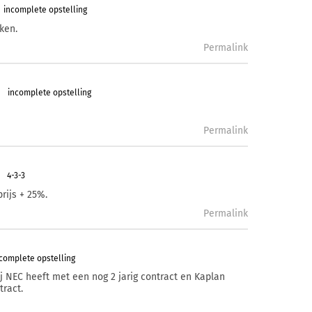
incomplete opstelling
ken.
Permalink
incomplete opstelling
Permalink
4-3-3
prijs + 25%.
Permalink
complete opstelling
j NEC heeft met een nog 2 jarig contract en Kaplan
tract.