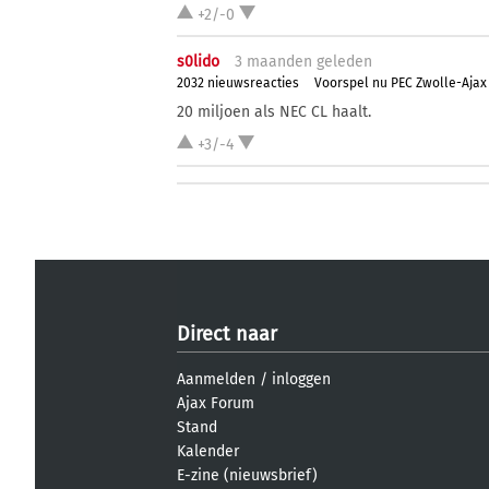
+2/-0
s0lido
3 ma
anden
geleden
2032 nieuwsreacties
Voorspel nu PEC Zwolle-Ajax
20 miljoen als NEC CL haalt.
+3/-4
Direct naar
Aanmelden
/
inloggen
Ajax Forum
Stand
Kalender
E-zine (nieuwsbrief)