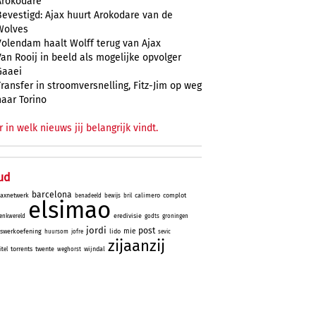
Arokodare
Bevestigd: Ajax huurt Arokodare van de
Wolves
Volendam haalt Wolff terug van Ajax
Van Rooij in beeld als mogelijke opvolger
Gaaei
Transfer in stroomversnelling, Fitz-Jim op weg
naar Torino
r in welk nieuws jij belangrijk vindt.
ud
barcelona
jaxnetwerk
calimero
complot
benadeeld
bewijs
bril
elsimao
eredivisie
enkwereld
godts
groningen
jordi
post
mie
iswerkoefening
lido
huursom
jofre
sevic
zijaanzij
torrents
twente
wijndal
itel
weghorst