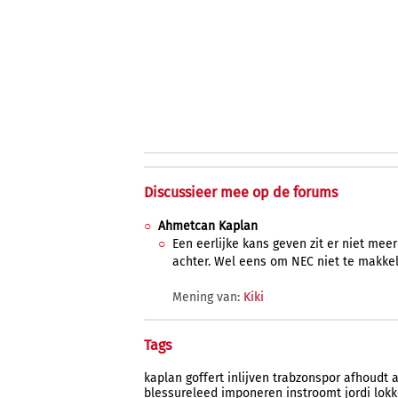
Discussieer mee op de forums
Ahmetcan Kaplan
Een eerlijke kans geven zit er niet meer
achter. Wel eens om NEC niet te makkel
Mening van:
Kiki
Tags
kaplan
goffert
inlijven
trabzonspor
afhoudt
blessureleed
imponeren
instroomt
jordi
lok