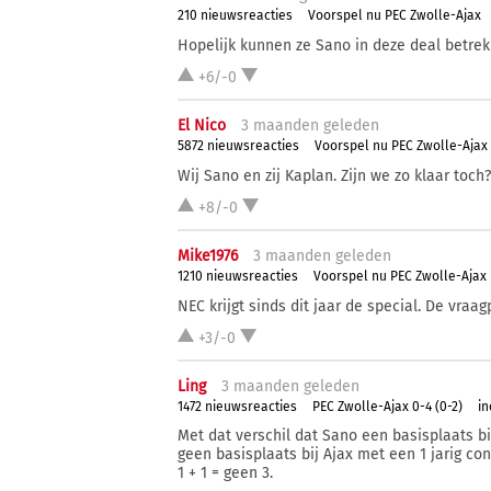
210 nieuwsreacties
Voorspel nu PEC Zwolle-Ajax
Hopelijk kunnen ze Sano in deze deal betrek
+6/-0
El Nico
3 ma
anden
geleden
5872 nieuwsreacties
Voorspel nu PEC Zwolle-Ajax
Wij Sano en zij Kaplan. Zijn we zo klaar toch?
+8/-0
Mike1976
3 ma
anden
geleden
1210 nieuwsreacties
Voorspel nu PEC Zwolle-Ajax
NEC krijgt sinds dit jaar de special. De vraag
+3/-0
Ling
3 ma
anden
geleden
1472 nieuwsreacties
PEC Zwolle-Ajax 0-4 (0-2)
in
Met dat verschil dat Sano een basisplaats bi
geen basisplaats bij Ajax met een 1 jarig con
1 + 1 = geen 3.