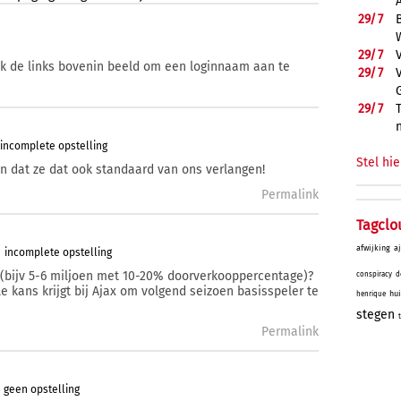
29/
7
29/
7
ik de links bovenin beeld om een loginnaam aan te
29/
7
29/
7
incomplete opstelling
Stel hie
n dat ze dat ook standaard van ons verlangen!
Permalink
Tagclo
afwijking
a
incomplete opstelling
n (bijv 5-6 miljoen met 10-20% doorverkooppercentage)?
conspiracy
d
le kans krijgt bij Ajax om volgend seizoen basisspeler te
hu
henrique
stegen
t
Permalink
geen opstelling