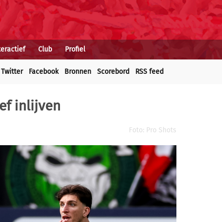
teractief
Club
Profiel
Twitter
Facebook
Bronnen
Scorebord
RSS feed
ef inlijven
Foto: Pro Shots