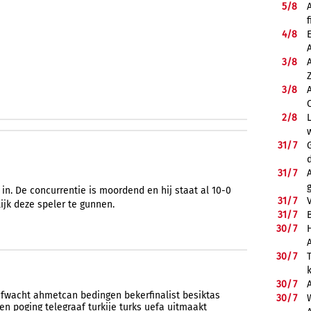
5/
8
f
4/
8
3/
8
3/
8
2/
8
31/
7
31/
7
 in. De concurrentie is moordend en hij staat al 10-0
31/
7
ijk deze speler te gunnen.
31/
7
B
30/
7
30/
7
30/
7
afwacht
ahmetcan
bedingen
bekerfinalist
besiktas
30/
7
ken
poging
telegraaf
turkije
turks
uefa
uitmaakt