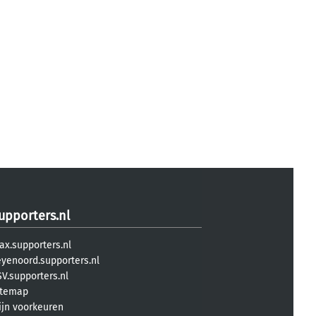
upporters.nl
ax.supporters.nl
eyenoord.supporters.nl
V.supporters.nl
itemap
ijn voorkeuren