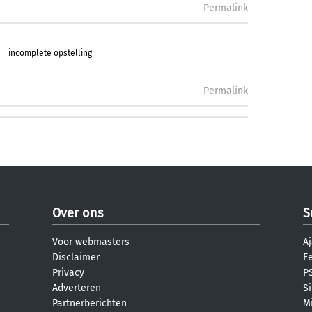
Permalink
incomplete opstelling
Permalink
Over ons
S
Voor webmasters
Aj
Disclaimer
F
Privacy
PS
Adverteren
S
Partnerberichten
M