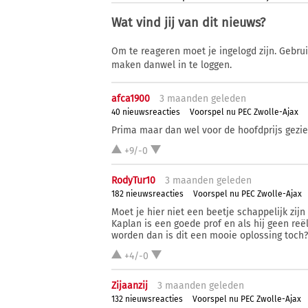
Wat vind jij van dit nieuws?
Om te reageren moet je ingelogd zijn. Gebru
maken danwel in te loggen.
afca1900
3 ma
anden
geleden
40 nieuwsreacties
Voorspel nu PEC Zwolle-Ajax
Prima maar dan wel voor de hoofdprijs gezie
+9/-0
RodyTur10
3 ma
anden
geleden
182 nieuwsreacties
Voorspel nu PEC Zwolle-Ajax
Moet je hier niet een beetje schappelijk zij
Kaplan is een goede prof en als hij geen reë
worden dan is dit een mooie oplossing toch?
+4/-0
Zijaanzij
3 ma
anden
geleden
132 nieuwsreacties
Voorspel nu PEC Zwolle-Ajax