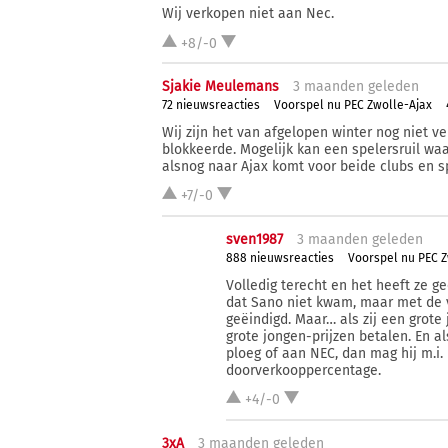
Wij verkopen niet aan Nec.
+8/-0
Sjakie Meulemans
3 ma
anden
geleden
72 nieuwsreacties
Voorspel nu PEC Zwolle-Ajax
Wij zijn het van afgelopen winter nog niet v
blokkeerde. Mogelijk kan een spelersruil w
alsnog naar Ajax komt voor beide clubs en 
+7/-0
sven1987
3 ma
anden
geleden
888 nieuwsreacties
Voorspel nu PEC Z
Volledig terecht en het heeft ze g
dat Sano niet kwam, maar met de 
geëindigd. Maar… als zij een grote 
grote jongen-prijzen betalen. En 
ploeg of aan NEC, dan mag hij m.i. 
doorverkooppercentage.
+4/-0
3xA
3 ma
anden
geleden