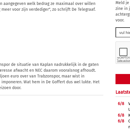
Meld je
en aangegeven welk bedrag ze maximaal over willen
zine in
eer voor zijn verdediger", zo schrijft De Telegraaf.
achterg
voor.
spor de situatie van Kaplan nadrukkelijk in de gaten
 interesse afwacht en NEC daarom vooralsnog afhoudt.
ljoen euro over van Trabzonspor, maar wist in
imponeren. Wat hem in De Goffert dus wel lukte. Het
eizoen door.
Laatst
6/
8
6/
8
6/
8