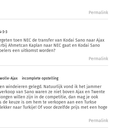
Permalink
4-3-3
ergeten toen NEC de transfer van Kodai Sano naar Ajax
aarbij Ahmetcan Kaplan naar NEC gaat en Kodai Sano
spelers een uitkomst worden?
Permalink
wolle-Ajax
incomplete opstelling
een windeieren gelegd. Natuurlijk vond ik het jammer
verkoop van Sano waren ze niet boven Ajax en Twente
jongen willen zijn in de competitie, dan mag je ook
als de keuze is om hem te verkopen aan een Turkse
lekker naar Turkije! Of voor dezelfde prijs met een hoge
Permalink