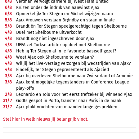
6/
8
Veltman vervolgt carrière bij West Ham United
6/
8
Krüzen onder de indruk van aanwinst Ajax
6/
8
Opmerkelijk: Ter Stegen en Míchel wijzigen naam
5/
8
Ajax Vrouwen verslaan Brøndby en staan in finale
5/
8
Brandt én Ter Stegen speelgerechtigd tegen Shelbourne
4/
8
Duel met Shelbourne uitverkocht
4/
8
Brandt nog niet ingeschreven door Ajax
4/
8
UEFA zet Turkse arbiter op duel met Shelbourne
4/
8
Heb jij Ter Stegen al in je favoriete basiself gezet?
4/
8
Weet Ajax ook Shelbourne te verslaan?
4/
8
Wil jij het live-verslag verzorgen bij wedstrijden van Ajax?
4/
8
Eindelijk, Ter Stegen gepresenteerd als Ajacied
3/
8
Ajax bij overleven Shelbourne naar Zwitserland of Armenië
3/
8
Ajax kent mogelijke tegenstanders in Conference League
play-offs
2/
8
Leonardo en Tolu voor het eerst trefzeker bij winnend Ajax
31/
7
Godts gespot in Porto, transfer naar Paris in de maak
31/
7
Ajax plukt vruchten van maandenlange gesprekken
Stel hier in welk nieuws jij belangrijk vindt.