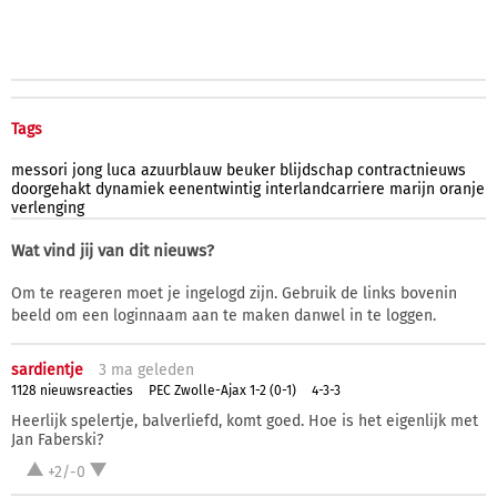
Tags
messori
jong
luca
azuurblauw
beuker
blijdschap
contractnieuws
doorgehakt
dynamiek
eenentwintig
interlandcarriere
marijn
oranje
verlenging
Wat vind jij van dit nieuws?
Om te reageren moet je ingelogd zijn. Gebruik de links bovenin
beeld om een loginnaam aan te maken danwel in te loggen.
sardientje
3 ma
geleden
1128 nieuwsreacties
PEC Zwolle-Ajax 1-2 (0-1)
4-3-3
Heerlijk spelertje, balverliefd, komt goed. Hoe is het eigenlijk met
Jan Faberski?
+2/-0