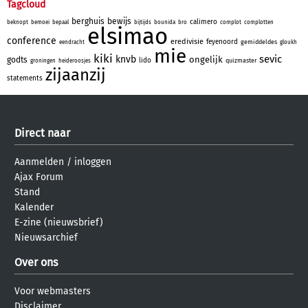
Tagcloud
berghuis
bewijs
calimero
beknopt
bemoei
bepaal
bijtijds
bounida
bro
complot
complotten
elsimao
conference
eredivisie
feyenoord
gemiddeldes
eendracht
gloukh
mie
kiki
sevic
knvb
ongelijk
godts
lido
quizmaster
groningen
heideroosjes
zijaanzij
statements
Direct naar
Aanmelden
/
inloggen
Ajax Forum
Stand
Kalender
E-zine (nieuwsbrief)
Nieuwsarchief
Over ons
Voor webmasters
Disclaimer