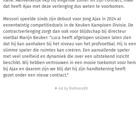
Italië. Aanvankelijk liep hij volgende zomer uit zijn contract, maar
dat heeft Ajax met deze verlenging dus weten te voorkomen.
Messori speelde sinds zijn debuut voor Jong Ajax in 2024 al
eenentwintig competitieduels in de Keuken Kampioen Divisie. De
contractverlenging zorgt dan ook voor blijdschap bij directeur
voetbal Marijn Beuker: "Luca heeft afgelopen seizoen laten zien
dat hij kan aanhaken bij het niveau van het profvoetbal. Hij is een
slimme speler die ruimtes kan creëren. Een aanvallende speler
met veel snelheid en dynamiek die over een uitstekend inzicht
beschikt. Wij hebben vertrouwen in een mooie toekomst voor hem
bij Ajax en daarom zijn we blij dat hij zijn handtekening heeft
gezet onder een nieuw contract."
▼ Ad by Refinery89