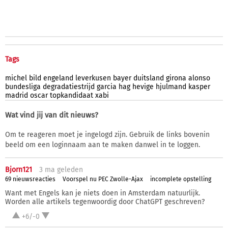
Tags
michel
bild
engeland
leverkusen
bayer
duitsland
girona
alonso
bundesliga
degradatiestrijd
garcia
hag
hevige
hjulmand
kasper
madrid
oscar
topkandidaat
xabi
Wat vind jij van dit nieuws?
Om te reageren moet je ingelogd zijn. Gebruik de links bovenin
beeld om een loginnaam aan te maken danwel in te loggen.
Bjorn121
3 ma
geleden
69 nieuwsreacties
Voorspel nu PEC Zwolle-Ajax
incomplete opstelling
Want met Engels kan je niets doen in Amsterdam natuurlijk.
Worden alle artikels tegenwoordig door ChatGPT geschreven?
+6/-0