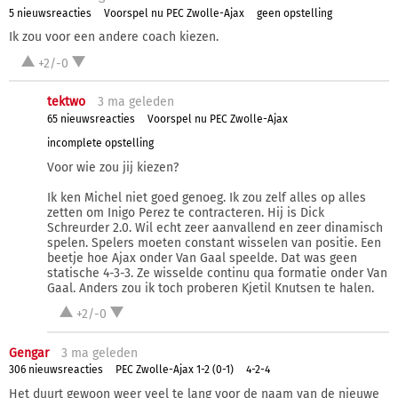
5 nieuwsreacties
Voorspel nu PEC Zwolle-Ajax
geen opstelling
Ik zou voor een andere coach kiezen.
+2/-0
tektwo
3 ma
geleden
65 nieuwsreacties
Voorspel nu PEC Zwolle-Ajax
incomplete opstelling
Voor wie zou jij kiezen?
Ik ken Michel niet goed genoeg. Ik zou zelf alles op alles
zetten om Inigo Perez te contracteren. Hij is Dick
Schreurder 2.0. Wil echt zeer aanvallend en zeer dinamisch
spelen. Spelers moeten constant wisselen van positie. Een
beetje hoe Ajax onder Van Gaal speelde. Dat was geen
statische 4-3-3. Ze wisselde continu qua formatie onder Van
Gaal. Anders zou ik toch proberen Kjetil Knutsen te halen.
+2/-0
Gengar
3 ma
geleden
306 nieuwsreacties
PEC Zwolle-Ajax 1-2 (0-1)
4-2-4
Het duurt gewoon weer veel te lang voor de naam van de nieuwe