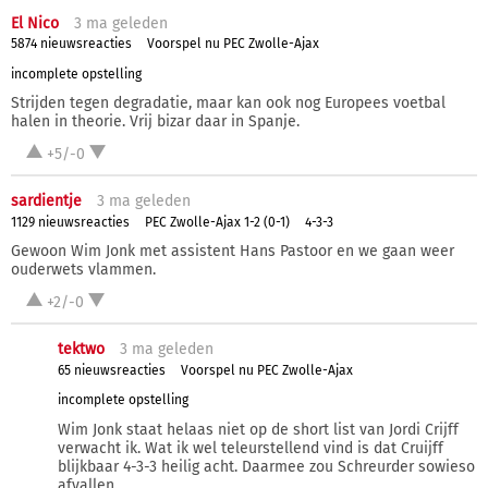
El Nico
3 ma
geleden
5874 nieuwsreacties
Voorspel nu PEC Zwolle-Ajax
incomplete opstelling
Strijden tegen degradatie, maar kan ook nog Europees voetbal
halen in theorie. Vrij bizar daar in Spanje.
+5/-0
sardientje
3 ma
geleden
1129 nieuwsreacties
PEC Zwolle-Ajax 1-2 (0-1)
4-3-3
Gewoon Wim Jonk met assistent Hans Pastoor en we gaan weer
ouderwets vlammen.
+2/-0
tektwo
3 ma
geleden
65 nieuwsreacties
Voorspel nu PEC Zwolle-Ajax
incomplete opstelling
Wim Jonk staat helaas niet op de short list van Jordi Crijff
verwacht ik. Wat ik wel teleurstellend vind is dat Cruijff
blijkbaar 4-3-3 heilig acht. Daarmee zou Schreurder sowieso
afvallen.