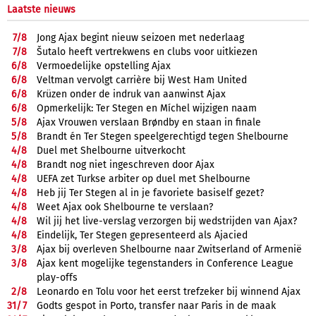
Laatste nieuws
7/
8
Jong Ajax begint nieuw seizoen met nederlaag
7/
8
Šutalo heeft vertrekwens en clubs voor uitkiezen
6/
8
Vermoedelijke opstelling Ajax
6/
8
Veltman vervolgt carrière bij West Ham United
6/
8
Krüzen onder de indruk van aanwinst Ajax
6/
8
Opmerkelijk: Ter Stegen en Míchel wijzigen naam
5/
8
Ajax Vrouwen verslaan Brøndby en staan in finale
5/
8
Brandt én Ter Stegen speelgerechtigd tegen Shelbourne
4/
8
Duel met Shelbourne uitverkocht
4/
8
Brandt nog niet ingeschreven door Ajax
4/
8
UEFA zet Turkse arbiter op duel met Shelbourne
4/
8
Heb jij Ter Stegen al in je favoriete basiself gezet?
4/
8
Weet Ajax ook Shelbourne te verslaan?
4/
8
Wil jij het live-verslag verzorgen bij wedstrijden van Ajax?
4/
8
Eindelijk, Ter Stegen gepresenteerd als Ajacied
3/
8
Ajax bij overleven Shelbourne naar Zwitserland of Armenië
3/
8
Ajax kent mogelijke tegenstanders in Conference League
play-offs
2/
8
Leonardo en Tolu voor het eerst trefzeker bij winnend Ajax
31/
7
Godts gespot in Porto, transfer naar Paris in de maak