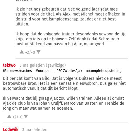
Ik zie het nog gebeuren dat Nec volgend jaar gaat mee
strijden voor de titel. Als Ajax, met Michel moet afhaken in
de strijd voor het kampioenschap, zal dat er niet best
uitzien.
Ik hoop dat de volgende trainer desondanks gewoon de tijd
krijgt om iets op te bouwen. Zelf denk ik dat Schreurder
juist uitstekend zou passen bij Ajax, maar goed.
+2/-0
tektwo
3 ma
geleden (
gewijzigd
)
65 nieuwsreacties
Voorspel nu PEC Zwolle-Ajax
incomplete opstelling
Dit bericht komt van Bild. Dat is volgens Duitsers niet de meest
betrouwbare bron. Het is een sensatie nieuwsbron. Dus ga er niet
automatisch vanuit dat dit bericht klopt.
Ik verwacht dat hij graag Ajax zou willen trainen. Alleen al omdat
Ajax de club is van Johan Cruijff, Marco van Basten en Frenkie de
Jong om maar wat namen te noemen.
+2/-0
Lodewik
3 ma
geleden