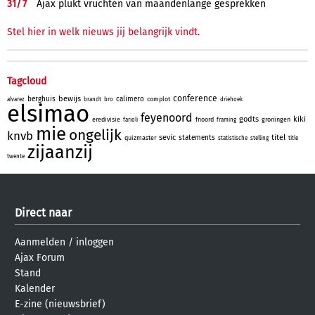
31/
7
Ajax plukt vruchten van maandenlange gesprekken
Stel hier in welk nieuws jij belangrijk vindt.
Tagcloud
conference
bewijs
berghuis
calimero
complot
alvarez
brandt
bro
driehoek
elsimao
feyenoord
godts
kiki
eredivisie
fnoord
groningen
farioli
framing
mie
ongelijk
knvb
sevic
titel
statements
quizmaster
statistische
stelling
title
zijaanzij
twente
Direct naar
Aanmelden
/
inloggen
Ajax Forum
Stand
Kalender
E-zine (nieuwsbrief)