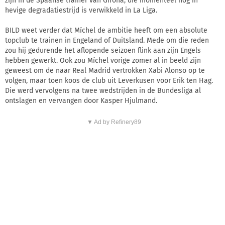
zijn in de Spaanse trainer van Girona, die momenteel nog in
hevige degradatiestrijd is verwikkeld in La Liga.
BILD weet verder dat Míchel de ambitie heeft om een absolute
topclub te trainen in Engeland of Duitsland. Mede om die reden
zou hij gedurende het aflopende seizoen flink aan zijn Engels
hebben gewerkt. Ook zou Míchel vorige zomer al in beeld zijn
geweest om de naar Real Madrid vertrokken Xabi Alonso op te
volgen, maar toen koos de club uit Leverkusen voor Erik ten Hag.
Die werd vervolgens na twee wedstrijden in de Bundesliga al
ontslagen en vervangen door Kasper Hjulmand.
▼ Ad by Refinery89