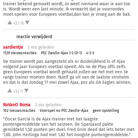
trainer bekend gemaakt wordt, zo weet niemand waar ie aan toe
is. Wordt weer een last minute. Ik verwacht dat je voorrondes
moet spelen voor Europees voetbal,dan kan je vroeg aan de bak.
+2/-0
reactie verwijderd
sardientje
3 ma
geleden
1129 nieuwsreacties
PEC Zwolle-Ajax 1-2 (0-1)
4-3-3
De trainer wordt pas aangesteld als er duidelijkheid is of Ajax
volgend jaar Europees voetbal speelt. Als ne de Play offs zelfs
geen Europees voetbal wordt gehaald zullen we het met een 3e
rangs trainer moeten doen. Ikzelf ga uit van de laatste strohalm
en dat is dat zondag 17 mei zowel Ajax, psv als GA Eagles winnen.
+3/-1
RoVanO Roma
3 ma
geleden
102 nieuwsreacties
Voorspel nu PEC Zwolle-Ajax
geen opstelling
"Óscar García is de Ajax-trainer met het laagste
puntengemiddelde van het seizoen. De Spanjaard pakte
gemiddeld 1,50 punten per duel. Fred Grim deed dat iets beter met
1,60. John Heitinga had met 1,82 het hoogste puntengemiddelde."