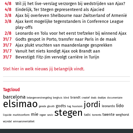
4/
8
Wil jij het live-verslag verzorgen bij wedstrijden van Ajax?
4/
8
Eindelijk, Ter Stegen gepresenteerd als Ajacied
3/
8
Ajax bij overleven Shelbourne naar Zwitserland of Armenië
3/
8
Ajax kent mogelijke tegenstanders in Conference League
play-offs
2/
8
Leonardo en Tolu voor het eerst trefzeker bij winnend Ajax
31/
7
Godts gespot in Porto, transfer naar Paris in de maak
31/
7
Ajax plukt vruchten van maandenlange gesprekken
31/
7
Vanuit het niets kondigt Ajax ook Brandt aan
31/
7
Bevestigd: Fitz-Jim vervolgt carrière in Turijn
Stel hier in welk nieuws jij belangrijk vindt.
Tagcloud
barcelona
brandt
belangenverstrengeling
berghuis
blind
creatief
deals
dealtjes
documentaire
elsimao
jordi
lido
godts
leonardo
huursom
gerede
gloukh
hag
stegen
mie
twente
weghorst
tadic
liquide
marktconform
sevic
torrents
regeer
wijndal
winnaarsmentaliteit