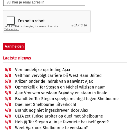
Laatste nieuws
6/
8
Vermoedelijke opstelling Ajax
6/
8
Veltman vervolgt carrière bij West Ham United
6/
8
Krüzen onder de indruk van aanwinst Ajax
6/
8
Opmerkelijk: Ter Stegen en Míchel wijzigen naam
5/
8
Ajax Vrouwen verslaan Brøndby en staan in finale
5/
8
Brandt én Ter Stegen speelgerechtigd tegen Shelbourne
4/
8
Duel met Shelbourne uitverkocht
4/
8
Brandt nog niet ingeschreven door Ajax
4/
8
UEFA zet Turkse arbiter op duel met Shelbourne
4/
8
Heb jij Ter Stegen al in je favoriete basiself gezet?
4/
8
Weet Ajax ook Shelbourne te verslaan?