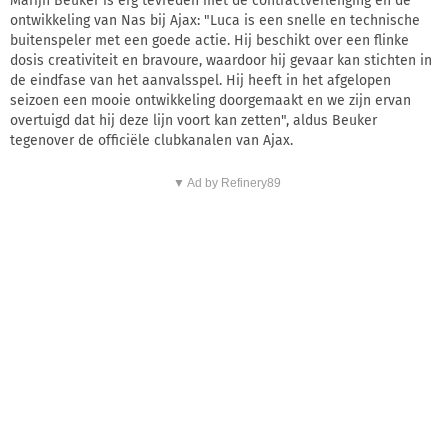
Marijn Beuker is erg tevreden met de contractverlenging en de
ontwikkeling van Nas bij Ajax: "Luca is een snelle en technische
buitenspeler met een goede actie. Hij beschikt over een flinke
dosis creativiteit en bravoure, waardoor hij gevaar kan stichten in
de eindfase van het aanvalsspel. Hij heeft in het afgelopen
seizoen een mooie ontwikkeling doorgemaakt en we zijn ervan
overtuigd dat hij deze lijn voort kan zetten", aldus Beuker
tegenover de officiële clubkanalen van Ajax.
▼ Ad by Refinery89