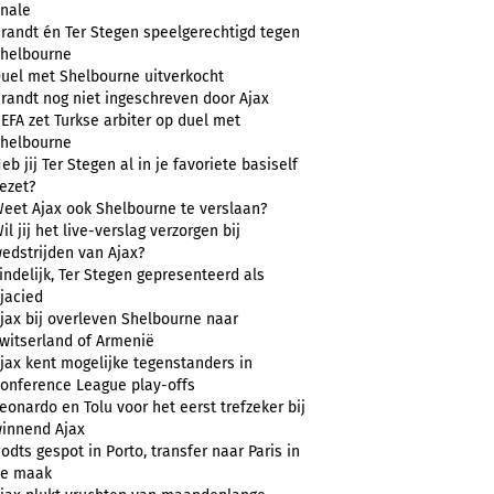
inale
randt én Ter Stegen speelgerechtigd tegen
helbourne
uel met Shelbourne uitverkocht
randt nog niet ingeschreven door Ajax
EFA zet Turkse arbiter op duel met
helbourne
eb jij Ter Stegen al in je favoriete basiself
ezet?
eet Ajax ook Shelbourne te verslaan?
il jij het live-verslag verzorgen bij
edstrijden van Ajax?
indelijk, Ter Stegen gepresenteerd als
jacied
jax bij overleven Shelbourne naar
witserland of Armenië
jax kent mogelijke tegenstanders in
onference League play-offs
eonardo en Tolu voor het eerst trefzeker bij
innend Ajax
odts gespot in Porto, transfer naar Paris in
e maak