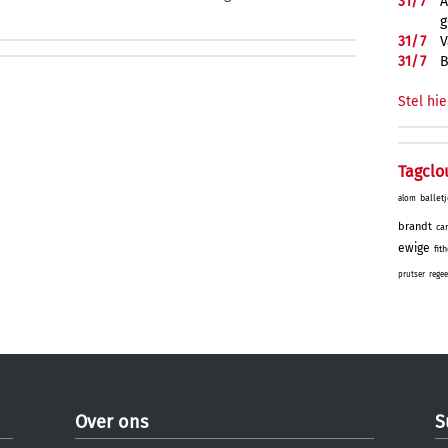
31/
7
A
g
31/
7
V
31/
7
B
Stel hie
Tagclo
balletj
alom
brandt
car
ewige
fit
prutser
regee
Over ons
S