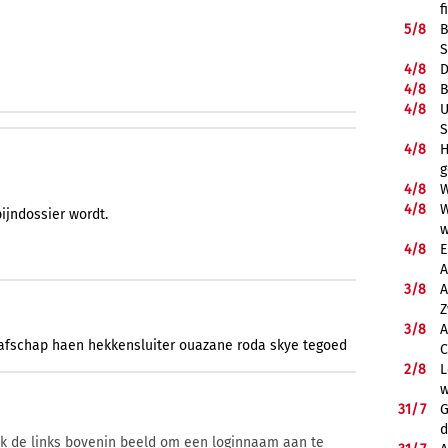
f
5/
8
B
S
4/
8
D
4/
8
B
4/
8
U
S
4/
8
H
g
4/
8
W
4/
8
W
pijndossier wordt.
w
4/
8
E
A
3/
8
A
Z
3/
8
A
afschap
haen
hekkensluiter
ouazane
roda
skye
tegoed
C
2/
8
L
w
31/
7
G
d
ik de links bovenin beeld om een loginnaam aan te