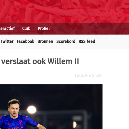
teractief
Club
Profiel
Twitter
Facebook
Bronnen
Scorebord
RSS feed
 verslaat ook Willem II
Foto: Pro Shots