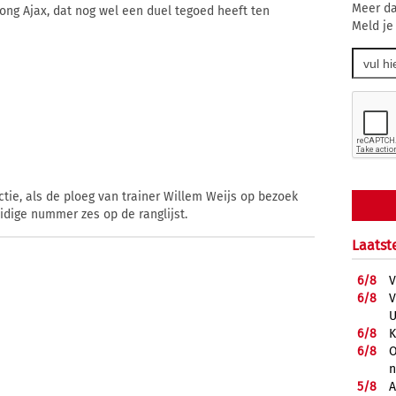
Meer da
ng Ajax, dat nog wel een duel tegoed heeft ten
Meld je
tie, als de ploeg van trainer Willem Weijs op bezoek
idige nummer zes op de ranglijst.
Laatst
6/
8
V
6/
8
V
U
6/
8
K
6/
8
O
5/
8
A