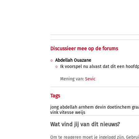
Discussieer mee op de forums
Abdellah Ouazane
Ik voorspel nu alvast dat dit een hoofd
Mening van:
Sevic
Tags
jong
abdellah
arnhem
devin
doetinchem
gra
vink
vitesse
weijs
Wat vind jij van dit nieuws?
Om te reageren moet je ingelogd zijn. Gebru