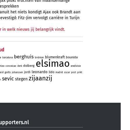
jax plukt vruchten van maandenlange
esprekken
anuit het niets kondigt Ajax ook Brandt aan
evestigd: Fitz-Jim vervolgt carrière in Turijn
r in welk nieuws jij belangrijk vindt.
ud
berghuis
blumenkraft
bounida
e
barcelona
birdman
elsimao
dolberg
rizo
conceicao
derk
eredivisie
leonardo
lido
jordi
heid
godts
johanssen
madrid
oscar
post
prikt
zijaanzij
sevic
stegen
r
upporters.nl