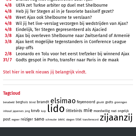
4/
8
UEFA zet Turkse arbiter op duel met Shelbourne
4/
8
Heb jij Ter Stegen al in je favoriete basiself gezet?
4/
8
Weet Ajax ook Shelbourne te verslaan?
4/
8
Wil jij het live-verslag verzorgen bij wedstrijden van Ajax?
4/
8
Eindelijk, Ter Stegen gepresenteerd als Ajacied
3/
8
Ajax bij overleven Shelbourne naar Zwitserland of Armenië
3/
8
Ajax kent mogelijke tegenstanders in Conference League
play-offs
2/
8
Leonardo en Tolu voor het eerst trefzeker bij winnend Ajax
31/
7
Godts gespot in Porto, transfer naar Paris in de maak
Stel hier in welk nieuws jij belangrijk vindt.
Tagcloud
elsimao
brandt
feyenoord
berghuis
godts
blind
groningen
benadeeld
gloukh
lido
mie
knvb
littlebirds
moedwillig
nazi
ongelijk
inhoud
japanners
jong
kuip
zijaanzij
sano
post
reiziger
sevic
titel
regeer
stegen
schreuder
transferrecord