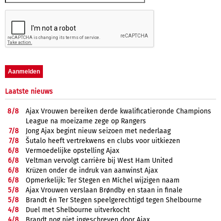
Laatste nieuws
8/
8
Ajax Vrouwen bereiken derde kwalificatieronde Champions
League na moeizame zege op Rangers
7/
8
Jong Ajax begint nieuw seizoen met nederlaag
7/
8
Šutalo heeft vertrekwens en clubs voor uitkiezen
6/
8
Vermoedelijke opstelling Ajax
6/
8
Veltman vervolgt carrière bij West Ham United
6/
8
Krüzen onder de indruk van aanwinst Ajax
6/
8
Opmerkelijk: Ter Stegen en Míchel wijzigen naam
5/
8
Ajax Vrouwen verslaan Brøndby en staan in finale
5/
8
Brandt én Ter Stegen speelgerechtigd tegen Shelbourne
4/
8
Duel met Shelbourne uitverkocht
4/
8
Brandt nog niet ingeschreven door Ajax