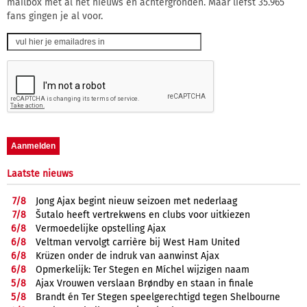
mailbox met al het nieuws en achtergronden. Maar liefst 35.965
fans gingen je al voor.
Laatste nieuws
7/
8
Jong Ajax begint nieuw seizoen met nederlaag
7/
8
Šutalo heeft vertrekwens en clubs voor uitkiezen
6/
8
Vermoedelijke opstelling Ajax
6/
8
Veltman vervolgt carrière bij West Ham United
6/
8
Krüzen onder de indruk van aanwinst Ajax
6/
8
Opmerkelijk: Ter Stegen en Míchel wijzigen naam
5/
8
Ajax Vrouwen verslaan Brøndby en staan in finale
5/
8
Brandt én Ter Stegen speelgerechtigd tegen Shelbourne