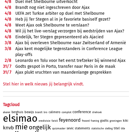
4/
8
Duel met Shelbourne uitverkocht
4/
8
Brandt nog niet ingeschreven door Ajax
4/
8
UEFA zet Turkse arbiter op duel met Shelbourne
4/
8
Heb jij Ter Stegen al in je favoriete basiself gezet?
4/
8
Weet Ajax ook Shelbourne te verslaan?
4/
8
Wil jij het live-verslag verzorgen bij wedstrijden van Ajax?
4/
8
Eindelijk, Ter Stegen gepresenteerd als Ajacied
3/
8
Ajax bij overleven Shelbourne naar Zwitserland of Armenië
3/
8
Ajax kent mogelijke tegenstanders in Conference League
play-offs
2/
8
Leonardo en Tolu voor het eerst trefzeker bij winnend Ajax
31/
7
Godts gespot in Porto, transfer naar Paris in de maak
31/
7
Ajax plukt vruchten van maandenlange gesprekken
Stel hier in welk nieuws jij belangrijk vindt.
Tagcloud
conference
bewijs
berghuis
calimero
complot
alvarez
brandt
bro
driehoek
elsimao
feyenoord
godts
kiki
eredivisie
fnoord
groningen
farioli
framing
mie
ongelijk
knvb
sevic
titel
statements
quizmaster
statistische
stelling
title