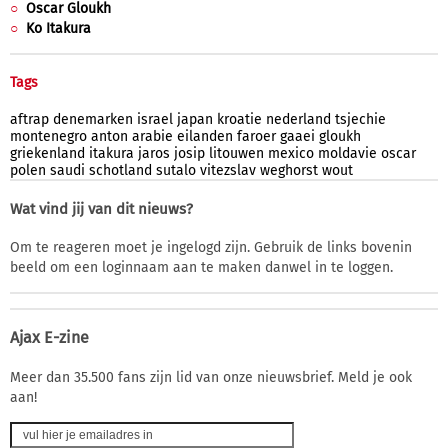
Oscar Gloukh
Ko Itakura
Tags
aftrap
denemarken
israel
japan
kroatie
nederland
tsjechie
montenegro
anton
arabie
eilanden
faroer
gaaei
gloukh
griekenland
itakura
jaros
josip
litouwen
mexico
moldavie
oscar
polen
saudi
schotland
sutalo
vitezslav
weghorst
wout
Wat vind jij van dit nieuws?
Om te reageren moet je ingelogd zijn. Gebruik de links bovenin
beeld om een loginnaam aan te maken danwel in te loggen.
Ajax E-zine
Meer dan 35.500 fans zijn lid van onze nieuwsbrief. Meld je ook
aan!