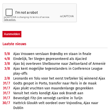
Laatste nieuws
5/
8
Ajax Vrouwen verslaan Brøndby en staan in finale
4/
8
Eindelijk, Ter Stegen gepresenteerd als Ajacied
3/
8
Ajax bij overleven Shelbourne naar Zwitserland of Armenië
3/
8
Ajax kent mogelijke tegenstanders in Conference League
play-offs
2/
8
Leonardo en Tolu voor het eerst trefzeker bij winnend Ajax
31/
7
Godts gespot in Porto, transfer naar Paris in de maak
31/
7
Ajax plukt vruchten van maandenlange gesprekken
31/
7
Vanuit het niets kondigt Ajax ook Brandt aan
31/
7
Bevestigd: Fitz-Jim vervolgt carrière in Turijn
30/
7
Hattrick Gloukh velt oordeel over Vojvodina, Ajax naar
Dublin