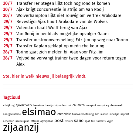
30/
7
Transfer Ter Stegen lijkt toch nog rond te komen
30/
7
Ajax krijgt concurrentie in strijd om Van Rooij
30/
7
Wolverhampton lijkt niet rouwig om vertrek Arokodare
29/
7
Bevestigd: Ajax huurt Arokodare van de Wolves
29/
7
Volendam haalt Wolff terug van Ajax
29/
7
Van Rooij in beeld als mogelijke opvolger Gaaei
29/
7
Transfer in stroomversnelling, Fitz-Jim op weg naar Torino
29/
7
Transfer Kaplan geklapt op medische keuring
28/
7
Torino gaat zich melden bij Ajax voor Fitz-Jim
28/
7
Vojvodina vervangt trainer twee dagen voor return tegen
Ajax
Stel hier in welk nieuws jij belangrijk vindt.
Tagcloud
ajaxnetwerk
calimero
afwijking
bewijs
complot
barcelona
bijzonders
bril
conspiracy
denkwereld
elsimao
eredivisie
huiswerkoefening
doorgewinterde
lido
madrid
moeilijks
napraat
post
sano
nederland
neerbuigend
offense
olympiakos
redrum
spot
titel
torrents
vegen
zijaanzij