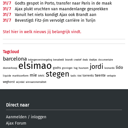
31/
7
Godts gespot in Porto, transfer naar Paris in de maak
31/
7
Ajax plukt vruchten van maandenlange gesprekken
31/
7
Vanuit het niets kondigt Ajax ook Brandt aan
31/
7
Bevestigd: Fitz-Jim vervolgt carrière in Turijn
Stel hier in welk nieuws jij belangrijk vindt.
Tagcloud
barcelona
brandt
belangenverstrengeling
benadeeld
creatief
deals
dealtjes
documentaire
elsimao
jordi
lido
godts
doorverkoop
huursom
leonardo
groningen
hag
stegen
mie
twente
torrents
sevic
liquide
marktconform
tadic
titel
verkapte
weghorst
wijndal
winnaarsmentaliteit
Direct naar
Aanmelden
/
inloggen
Ajax Forum