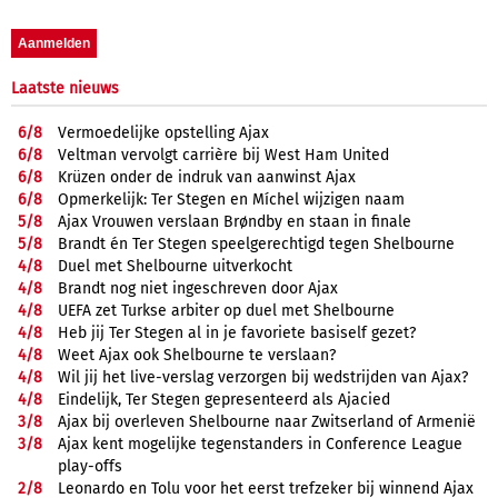
Laatste nieuws
6/
8
Vermoedelijke opstelling Ajax
6/
8
Veltman vervolgt carrière bij West Ham United
6/
8
Krüzen onder de indruk van aanwinst Ajax
6/
8
Opmerkelijk: Ter Stegen en Míchel wijzigen naam
5/
8
Ajax Vrouwen verslaan Brøndby en staan in finale
5/
8
Brandt én Ter Stegen speelgerechtigd tegen Shelbourne
4/
8
Duel met Shelbourne uitverkocht
4/
8
Brandt nog niet ingeschreven door Ajax
4/
8
UEFA zet Turkse arbiter op duel met Shelbourne
4/
8
Heb jij Ter Stegen al in je favoriete basiself gezet?
4/
8
Weet Ajax ook Shelbourne te verslaan?
4/
8
Wil jij het live-verslag verzorgen bij wedstrijden van Ajax?
4/
8
Eindelijk, Ter Stegen gepresenteerd als Ajacied
3/
8
Ajax bij overleven Shelbourne naar Zwitserland of Armenië
3/
8
Ajax kent mogelijke tegenstanders in Conference League
play-offs
2/
8
Leonardo en Tolu voor het eerst trefzeker bij winnend Ajax