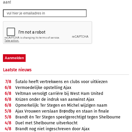
aan!
Laatste nieuws
7/
8
Šutalo heeft vertrekwens en clubs voor uitkiezen
6/
8
Vermoedelijke opstelling Ajax
6/
8
Veltman vervolgt carrière bij West Ham United
6/
8
Krüzen onder de indruk van aanwinst Ajax
6/
8
Opmerkelijk: Ter Stegen en Míchel wijzigen naam
5/
8
Ajax Vrouwen verslaan Brøndby en staan in finale
5/
8
Brandt én Ter Stegen speelgerechtigd tegen Shelbourne
4/
8
Duel met Shelbourne uitverkocht
4/
8
Brandt nog niet ingeschreven door Ajax