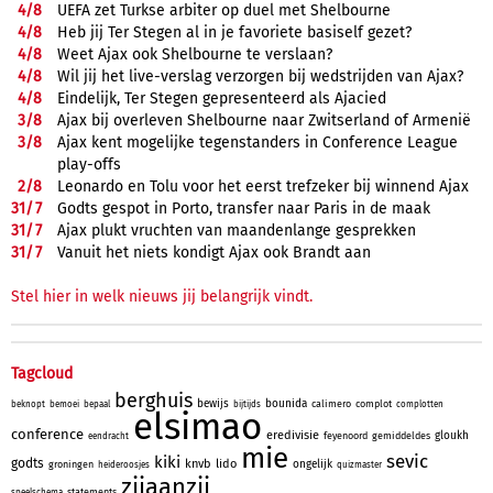
4/
8
UEFA zet Turkse arbiter op duel met Shelbourne
4/
8
Heb jij Ter Stegen al in je favoriete basiself gezet?
4/
8
Weet Ajax ook Shelbourne te verslaan?
4/
8
Wil jij het live-verslag verzorgen bij wedstrijden van Ajax?
4/
8
Eindelijk, Ter Stegen gepresenteerd als Ajacied
3/
8
Ajax bij overleven Shelbourne naar Zwitserland of Armenië
3/
8
Ajax kent mogelijke tegenstanders in Conference League
play-offs
2/
8
Leonardo en Tolu voor het eerst trefzeker bij winnend Ajax
31/
7
Godts gespot in Porto, transfer naar Paris in de maak
31/
7
Ajax plukt vruchten van maandenlange gesprekken
31/
7
Vanuit het niets kondigt Ajax ook Brandt aan
Stel hier in welk nieuws jij belangrijk vindt.
Tagcloud
berghuis
bewijs
bounida
calimero
complot
beknopt
bemoei
bepaal
bijtijds
complotten
elsimao
conference
eredivisie
gloukh
feyenoord
gemiddeldes
eendracht
mie
sevic
kiki
godts
knvb
lido
ongelijk
groningen
heideroosjes
quizmaster
zijaanzij
statements
speelschema