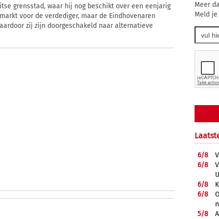
Meer da
tse grensstad, waar hij nog beschikt over een eenjarig
Meld je
 markt voor de verdediger, maar de Eindhovenaren
ardoor zij zijn doorgeschakeld naar alternatieve
Laatst
6/
8
V
6/
8
V
U
6/
8
K
6/
8
O
5/
8
A