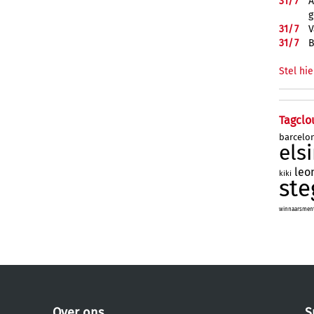
31/
7
A
g
31/
7
V
31/
7
B
Stel hie
Tagclo
barcelo
els
leo
kiki
ste
winnaarsmenta
Over ons
S