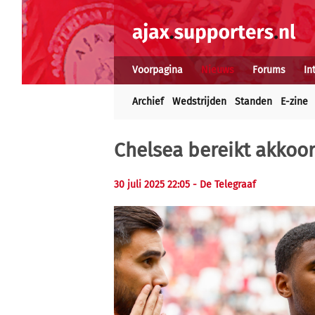
Voorpagina
Nieuws
Forums
In
Archief
Wedstrijden
Standen
E-zine
Chelsea bereikt akkoo
30 juli 2025 22:05 - De Telegraaf