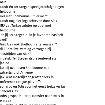
inale
randt én Ter Stegen speelgerechtigd tegen
helbourne
uel met Shelbourne uitverkocht
randt nog niet ingeschreven door Ajax
EFA zet Turkse arbiter op duel met
helbourne
eb jij Ter Stegen al in je favoriete basiself
ezet?
eet Ajax ook Shelbourne te verslaan?
il jij het live-verslag verzorgen bij
edstrijden van Ajax?
indelijk, Ter Stegen gepresenteerd als
jacied
jax bij overleven Shelbourne naar
witserland of Armenië
jax kent mogelijke tegenstanders in
onference League play-offs
eonardo en Tolu voor het eerst trefzeker bij
innend Ajax
odts gespot in Porto, transfer naar Paris in
e maak