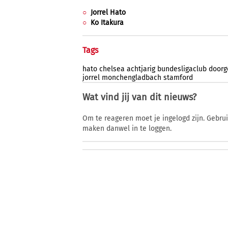
Jorrel Hato
Ko Itakura
Tags
hato
chelsea
achtjarig
bundesligaclub
doorg
jorrel
monchengladbach
stamford
Wat vind jij van dit nieuws?
Om te reageren moet je ingelogd zijn. Gebru
maken danwel in te loggen.