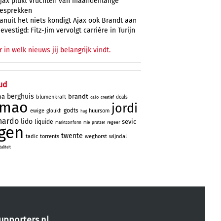
jax plukt vruchten van maandenlange
esprekken
anuit het niets kondigt Ajax ook Brandt aan
evestigd: Fitz-Jim vervolgt carrière in Turijn
r in welk nieuws jij belangrijk vindt.
ud
berghuis
na
brandt
blumenkraft
deals
caio
creatief
imao
jordi
godts
ewige
huursom
gloukh
hag
nardo
lido
sevic
liquide
regeer
marktconform
mie
prutser
gen
twente
tadic
torrents
weghorst
wijndal
liteit
upporters.nl