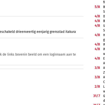
f
5/
8
B
S
4/
8
D
4/
8
B
4/
8
U
S
eschakeld
drieenveertig
eenjarig
grensstad
itakura
4/
8
H
g
4/
8
W
4/
8
W
w
ik de links bovenin beeld om een loginnaam aan te
4/
8
E
A
3/
8
A
Z
3/
8
A
C
2/
8
L
w
31/
7
G
d