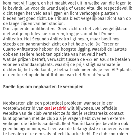
kom met vijf lagen, en het maakt veel uit in welke van die lagen je
je bevindt. Ga voor de Grand Baja of Grand Alta, die respectievelijk
dicht tegen het veld aan liggen en licht verhoogde plaatsen
bieden met goed zicht. De Tribuna biedt vergelijkbaar zicht aan op
de lange zijden van het stadion.
Dan zijn er de amfitheaters. Goed zicht op het veld, vergelijkbaar
met wat je op televisie zou zien, krijg je vanuit het Primer
Anfiteatro. Het Segundo Anfiteatro ligt hoger, maar biedt nog
steeds een panoramisch zicht op het hele veld. De Tercer en
Cuarto Anfiteatros hebben de hoogste ligging, waarbij de laatste
ook een steilere hoek ten opzichte van het veld heeft.
Wat de prijzen betreft, verwacht tussen de €72 en €268 te betalen
voor een standaardplaats, waarbij de prijs stijgt naarmate je
dichter bij het veld komt. Je betaalt ook meer als je een VIP-plaats
of een ticket op de hoofdtribune van het Bernabéu wilt.
Snelle tips om nepkaarten te vermijden
Nepkaarten zijn een potentieel probleem wanneer je een
voetbalwedstrijd van
Real Madrid
wilt bijwonen. De officiële
website van de club vermeldt zelfs dat je rechtstreeks contact
kunt opnemen met de club als je vragen hebt over een externe
verkoper die tickets aanbiedt. Real Madrid kaartjes bevatten ook
geen hologrammen, wat een van de belangrijkste manieren is om
te bepalen of je een vals of echt kaartje hebt. De club controleert