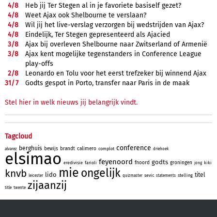
4/
8
Heb jij Ter Stegen al in je favoriete basiself gezet?
4/
8
Weet Ajax ook Shelbourne te verslaan?
4/
8
Wil jij het live-verslag verzorgen bij wedstrijden van Ajax?
4/
8
Eindelijk, Ter Stegen gepresenteerd als Ajacied
3/
8
Ajax bij overleven Shelbourne naar Zwitserland of Armenië
3/
8
Ajax kent mogelijke tegenstanders in Conference League
play-offs
2/
8
Leonardo en Tolu voor het eerst trefzeker bij winnend Ajax
31/
7
Godts gespot in Porto, transfer naar Paris in de maak
Stel hier in welk nieuws jij belangrijk vindt.
Tagcloud
conference
berghuis
bewijs
brandt
calimero
complot
alvarez
driehoek
elsimao
feyenoord
godts
fnoord
groningen
eredivisie
farioli
kiki
jong
mie
ongelijk
knvb
lido
titel
sevic
stelling
leicester
quizmaster
statements
zijaanzij
title
twente