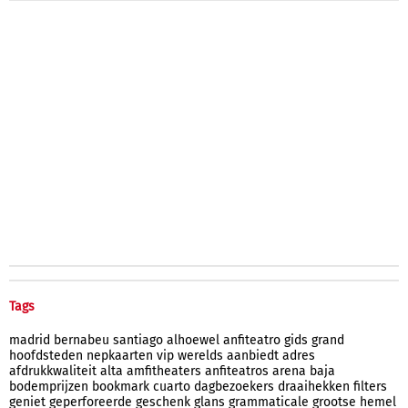
Tags
madrid
bernabeu
santiago
alhoewel
anfiteatro
gids
grand
hoofdsteden
nepkaarten
vip
werelds
aanbiedt
adres
afdrukkwaliteit
alta
amfitheaters
anfiteatros
arena
baja
bodemprijzen
bookmark
cuarto
dagbezoekers
draaihekken
filters
geniet
geperforeerde
geschenk
glans
grammaticale
grootse
hemel