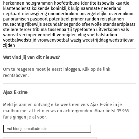
herkennen
hologrammen
hoofdtribune
identiteitsbewijs
kaartje
klantendienst
kolkende
koninklijk
kuip
naarmate
nederland
nepkaart
nieuwsgierig
ononderbroken
onvergetelijke
overeenkomt
panoramisch
paspoort
potentieel
primer
randen
reisplannen
reusachtig
rijbewijs
secundair
segundo
sfeervolle
standaardplaats
steilere
tercer
tribuna
tussenpartij
typefouten
uitverkopen
vals
vanreal
verkoper
vermeldt
vermijden
vlug
voetbalstadion
voetbalwedstrijd
vrouwenvoetbal
wazig
wedstrijddag
wedstrijdvan
zijden
Wat vind jij van dit nieuws?
Om te reageren moet je eerst inloggen. Klik op de link
rechtsboven.
Ajax E-zine
Meld je aan en ontvang elke week een vers Ajax E-zine in je
mailbox met al het nieuws en achtergronden. Maar liefst 35.965
fans gingen je al voor.