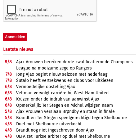
Laatste nieuws
8/
8
Ajax Vrouwen bereiken derde kwalificatieronde Champions
League na moeizame zege op Rangers
7/
8
Jong Ajax begint nieuw seizoen met nederlaag
7/
8
Šutalo heeft vertrekwens en clubs voor uitkiezen
6/
8
Vermoedelijke opstelling Ajax
6/
8
Veltman vervolgt carrière bij West Ham United
6/
8
Krüzen onder de indruk van aanwinst Ajax
6/
8
Opmerkelijk: Ter Stegen en Míchel wijzigen naam
5/
8
Ajax Vrouwen verslaan Brøndby en staan in finale
5/
8
Brandt én Ter Stegen speelgerechtigd tegen Shelbourne
4/
8
Duel met Shelbourne uitverkocht
4/
8
Brandt nog niet ingeschreven door Ajax
4/
8
UEFA zet Turkse arbiter op duel met Shelbourne