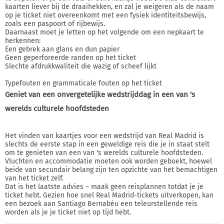
kaarten liever bij de draaihekken, en zal je weigeren als de naam
op je ticket niet overeenkomt met een fysiek identiteitsbewijs,
zoals een paspoort of rijbewijs.
Daarnaast moet je letten op het volgende om een nepkaart te
herkennen:
Een gebrek aan glans en dun papier
Geen geperforeerde randen op het ticket
Slechte afdrukkwaliteit die wazig of scheef lijkt
Typefouten en grammaticale fouten op het ticket
Geniet van een onvergetelijke wedstrijddag in een van 's
werelds culturele hoofdsteden
Het vinden van kaartjes voor een wedstrijd van Real Madrid is
slechts de eerste stap in een geweldige reis die je in staat stelt
om te genieten van een van 's werelds culturele hoofdsteden.
Vluchten en accommodatie moeten ook worden geboekt, hoewel
beide van secundair belang zijn ten opzichte van het bemachtigen
van het ticket zelf.
Dat is het laatste advies – maak geen reisplannen totdat je je
ticket hebt. Gezien hoe snel Real Madrid-tickets uitverkopen, kan
een bezoek aan Santiago Bernabéu een teleurstellende reis
worden als je je ticket niet op tijd hebt.