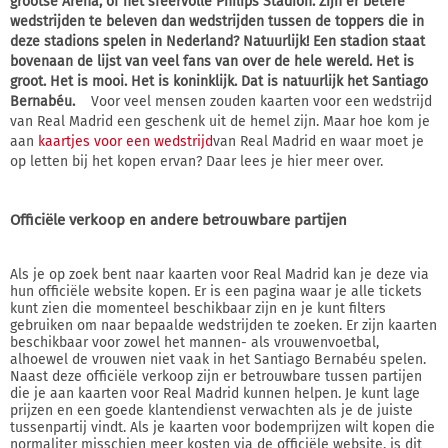
grootse Arena, of het sfeervolle Philips Stadion. Zijn er betere
wedstrijden te beleven dan wedstrijden tussen de toppers die in
deze stadions spelen in Nederland? Natuurlijk! Een stadion staat
bovenaan de lijst van veel fans van over de hele wereld. Het is
groot. Het is mooi. Het is koninklijk. Dat is natuurlijk het Santiago
Bernabéu.
Voor veel mensen zouden kaarten voor een wedstrijd
van Real Madrid een geschenk uit de hemel zijn. Maar hoe kom je
aan
kaartjes voor een wedstrijd
van Real Madrid en waar moet je
op letten bij het kopen ervan? Daar lees je hier meer over.
Officiële verkoop en andere betrouwbare partijen
Als je op zoek bent naar kaarten voor Real Madrid kan je deze via
hun officiële website kopen. Er is een pagina waar je alle tickets
kunt zien die momenteel beschikbaar zijn en je kunt filters
gebruiken om naar bepaalde wedstrijden te zoeken. Er zijn kaarten
beschikbaar voor zowel het mannen- als vrouwenvoetbal,
alhoewel de vrouwen niet vaak in het Santiago Bernabéu spelen.
Naast deze officiële verkoop zijn er betrouwbare tussen partijen
die je aan kaarten voor Real Madrid kunnen helpen. Je kunt lage
prijzen en een goede klantendienst verwachten als je de juiste
tussenpartij vindt. Als je kaarten voor bodemprijzen wilt kopen die
normaliter misschien meer kosten via de officiële website, is dit