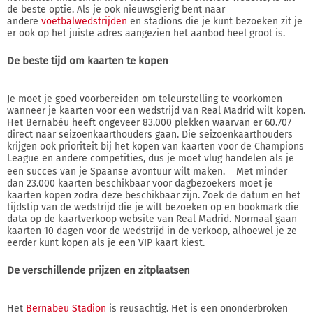
de beste optie. Als je ook nieuwsgierig bent naar
andere
voetbalwedstrijden
en stadions die je kunt bezoeken zit je
er ook op het juiste adres aangezien het aanbod heel groot is.
De beste tijd om kaarten te kopen
Je moet je goed voorbereiden om teleurstelling te voorkomen
wanneer je kaarten voor een wedstrijd van Real Madrid wilt kopen.
Het Bernabéu heeft ongeveer 83.000 plekken waarvan er 60.707
direct naar seizoenkaarthouders gaan. Die seizoenkaarthouders
krijgen ook prioriteit bij het kopen van kaarten voor de Champions
League en andere competities, dus je moet vlug handelen als je
een succes van je Spaanse avontuur wilt maken. Met minder
dan 23.000 kaarten beschikbaar voor dagbezoekers moet je
kaarten kopen zodra deze beschikbaar zijn. Zoek de datum en het
tijdstip van de wedstrijd die je wilt bezoeken op en bookmark die
data op de kaartverkoop website van Real Madrid. Normaal gaan
kaarten 10 dagen voor de wedstrijd in de verkoop, alhoewel je ze
eerder kunt kopen als je een VIP kaart kiest.
De verschillende prijzen en zitplaatsen
Het
Bernabeu Stadion
is reusachtig. Het is een ononderbroken