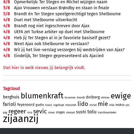
6/
8
Opmerkelijk: Ter Stegen en Míchel wijzigen naam
5/
8
Ajax Vrouwen verslaan Brøndby en staan in finale
5/
8
Brandt én Ter Stegen speelgerechtigd tegen Shelbourne
4/
8
Duel met Shelbourne uitverkocht
4/
8
Brandt nog niet ingeschreven door Ajax
4/
8
UEFA zet Turkse arbiter op duel met Shelbourne
4/
8
Heb jij Ter Stegen al in je favoriete basiself gezet?
4/
8
Weet Ajax ook Shelbourne te verslaan?
4/
8
Wil jij het live-verslag verzorgen bij wedstrijden van Ajax?
4/
8
Eindelijk, Ter Stegen gepresenteerd als Ajacied
Stel hier in welk nieuws jij belangrijk vindt.
Tagcloud
blumenkraft
ewige
berghuis
dolberg
brandt
bouwman
elsimao
lido
mie
farioli
feyenoord
godts
mokio
ingekopt
hoezo
intensiteit
michel
mika
pec
regeer
sevic
tolu
sushi
stegen
psg
rosa
simao
stempel
transferperikelen
zijaanzij