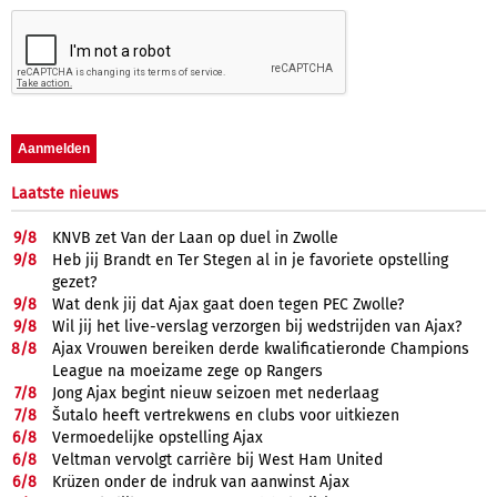
Laatste nieuws
9/
8
KNVB zet Van der Laan op duel in Zwolle
9/
8
Heb jij Brandt en Ter Stegen al in je favoriete opstelling
gezet?
9/
8
Wat denk jij dat Ajax gaat doen tegen PEC Zwolle?
9/
8
Wil jij het live-verslag verzorgen bij wedstrijden van Ajax?
8/
8
Ajax Vrouwen bereiken derde kwalificatieronde Champions
League na moeizame zege op Rangers
7/
8
Jong Ajax begint nieuw seizoen met nederlaag
7/
8
Šutalo heeft vertrekwens en clubs voor uitkiezen
6/
8
Vermoedelijke opstelling Ajax
6/
8
Veltman vervolgt carrière bij West Ham United
6/
8
Krüzen onder de indruk van aanwinst Ajax