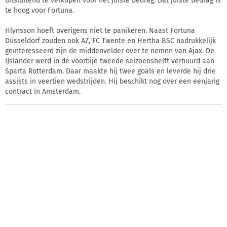
uitsluitend te verkopen voor het juiste bedrag. Dat juiste bedrag is
te hoog voor Fortuna.
Hlynsson hoeft overigens niet te panikeren. Naast Fortuna
Düsseldorf zouden ook AZ, FC Twente en Hertha BSC nadrukkelijk
geïnteresseerd zijn de middenvelder over te nemen van Ajax. De
IJslander werd in de voorbije tweede seizoenshelft verhuurd aan
Sparta Rotterdam. Daar maakte hij twee goals en leverde hij drie
assists in veertien wedstrijden. Hij beschikt nog over een eenjarig
contract in Amsterdam.