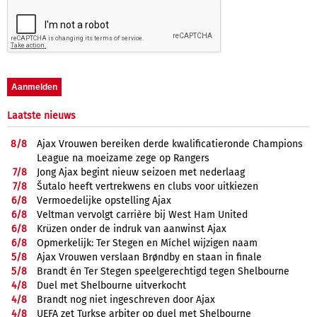
Laatste nieuws
8/
8
Ajax Vrouwen bereiken derde kwalificatieronde Champions
League na moeizame zege op Rangers
7/
8
Jong Ajax begint nieuw seizoen met nederlaag
7/
8
Šutalo heeft vertrekwens en clubs voor uitkiezen
6/
8
Vermoedelijke opstelling Ajax
6/
8
Veltman vervolgt carrière bij West Ham United
6/
8
Krüzen onder de indruk van aanwinst Ajax
6/
8
Opmerkelijk: Ter Stegen en Míchel wijzigen naam
5/
8
Ajax Vrouwen verslaan Brøndby en staan in finale
5/
8
Brandt én Ter Stegen speelgerechtigd tegen Shelbourne
4/
8
Duel met Shelbourne uitverkocht
4/
8
Brandt nog niet ingeschreven door Ajax
4/
8
UEFA zet Turkse arbiter op duel met Shelbourne