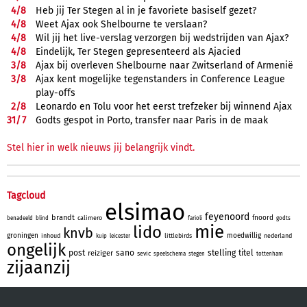
4/
8
Heb jij Ter Stegen al in je favoriete basiself gezet?
4/
8
Weet Ajax ook Shelbourne te verslaan?
4/
8
Wil jij het live-verslag verzorgen bij wedstrijden van Ajax?
4/
8
Eindelijk, Ter Stegen gepresenteerd als Ajacied
3/
8
Ajax bij overleven Shelbourne naar Zwitserland of Armenië
3/
8
Ajax kent mogelijke tegenstanders in Conference League
play-offs
2/
8
Leonardo en Tolu voor het eerst trefzeker bij winnend Ajax
31/
7
Godts gespot in Porto, transfer naar Paris in de maak
Stel hier in welk nieuws jij belangrijk vindt.
Tagcloud
elsimao
feyenoord
brandt
fnoord
calimero
benadeeld
blind
farioli
godts
mie
lido
knvb
groningen
moedwillig
inhoud
littlebirds
nederland
kuip
leicester
ongelijk
post
sano
stelling
titel
reiziger
sevic
speelschema
stegen
tottenham
zijaanzij