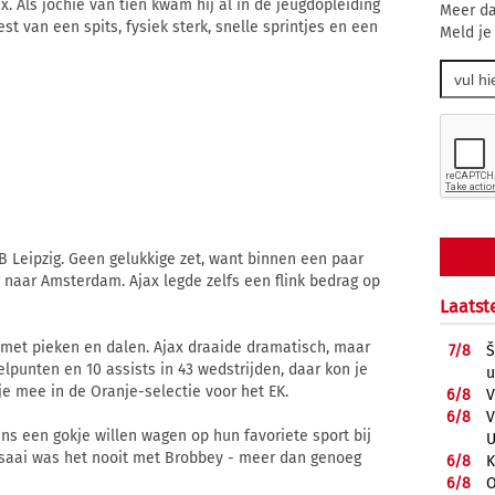
x. Als jochie van tien kwam hij al in de jeugdopleiding
Meer da
eest van een spits, fysiek sterk, snelle sprintjes en een
Meld je
RB Leipzig. Geen gelukkige zet, want binnen een paar
g naar Amsterdam. Ajax legde zelfs een flink bedrag op
Laatst
 met pieken en dalen. Ajax draaide dramatisch, maar
7/
8
Š
lpunten en 10 assists in 43 wedstrijden, daar kon je
u
je mee in de Oranje-selectie voor het EK.
6/
8
V
6/
8
V
ns een gokje willen wagen op hun favoriete sport bij
U
 saai was het nooit met Brobbey - meer dan genoeg
6/
8
K
6/
8
O