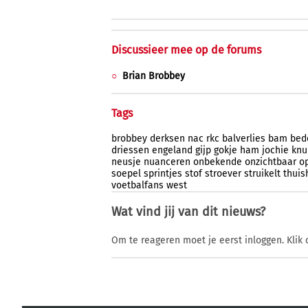
Discussieer mee op de forums
Brian Brobbey
Tags
brobbey
derksen
nac
rkc
balverlies
bam
bed
driessen
engeland
gijp
gokje
ham
jochie
knul
neusje
nuanceren
onbekende
onzichtbaar
o
soepel
sprintjes
stof
stroever
struikelt
thuis
voetbalfans
west
Wat vind jij van dit nieuws?
Om te reageren moet je eerst inloggen. Klik 