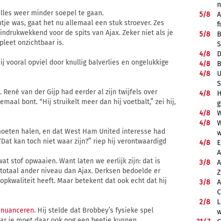
 alles weer minder soepel te gaan.
5/
8
A
tje was, gaat het nu allemaal een stuk stroever. Zes
f
indrukwekkend voor de spits van Ajax. Zeker niet als je
5/
8
B
leet onzichtbaar is.
S
4/
8
D
hij vooral opviel door knullig balverlies en ongelukkige
4/
8
B
4/
8
U
S
René van der Gijp had eerder al zijn twijfels over
4/
8
H
aal bont. “Hij struikelt meer dan hij voetbalt,” zei hij,
g
4/
8
W
4/
8
W
moeten halen, en dat West Ham United interesse had
w
“Dat kan toch niet waar zijn?” riep hij verontwaardigd
4/
8
E
A
 stof opwaaien. Want laten we eerlijk zijn: dat is
3/
8
A
 totaal ander niveau dan Ajax. Derksen bedoelde er
Z
kwaliteit heeft. Maar betekent dat ook echt dat hij
3/
8
A
C
2/
8
L
e nuanceren
. Hij stelde dat Brobbey’s fysieke spel
w
ar je moet daar ook nog een beetje kunnen