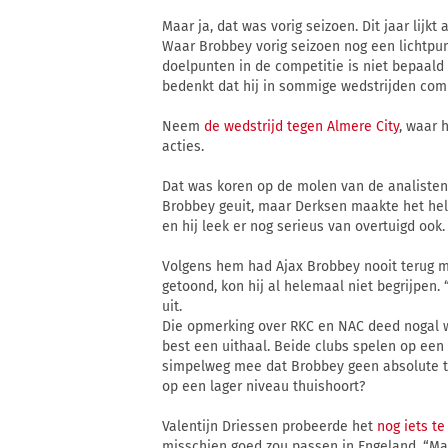
Maar ja, dat was vorig seizoen. Dit jaar lijkt
Waar Brobbey vorig seizoen nog een lichtpun
doelpunten in de competitie is niet bepaald 
bedenkt dat hij in sommige wedstrijden comp
Neem
de wedstrijd tegen Almere City
, waar 
acties.
Dat was koren op de molen van de analisten. 
Brobbey geuit, maar Derksen maakte het helem
en hij leek er nog serieus van overtuigd ook.
Volgens hem had Ajax Brobbey nooit terug 
getoond, kon hij al helemaal niet begrijpen. 
uit.
Die opmerking over RKC en NAC deed nogal wat
best een uithaal. Beide clubs spelen op een
simpelweg mee dat Brobbey geen absolute top
op een lager niveau thuishoort?
Valentijn Driessen probeerde het
nog iets t
misschien goed zou passen in Engeland. “Ma