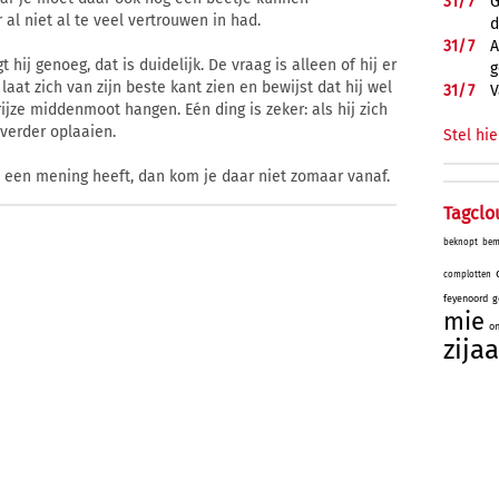
31/
7
G
r al niet al te veel vertrouwen in had.
d
31/
7
A
hij genoeg, dat is duidelijk. De vraag is alleen of hij er
g
laat zich van zijn beste kant zien en bewijst dat hij wel
31/
7
V
 grijze middenmoot hangen. Eén ding is zeker: als hij zich
 verder oplaaien.
Stel hie
l een mening heeft, dan kom je daar niet zomaar vanaf.
Tagclo
beknopt
bem
complotten
feyenoord
g
mie
on
zijaa