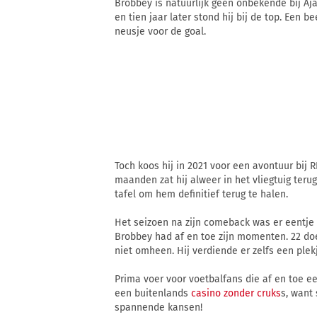
Brobbey is natuurlijk geen onbekende bij Aja
en tien jaar later stond hij bij de top. Een b
neusje voor de goal.
Toch koos hij in 2021 voor een avontuur bij 
maanden zat hij alweer in het vliegtuig teru
tafel om hem definitief terug te halen.
Het seizoen na zijn comeback was er eentje
Brobbey had af en toe zijn momenten. 22 doe
niet omheen. Hij verdiende er zelfs een plek
Prima voer voor voetbalfans die af en toe ee
een buitenlands
casino zonder cruks
s, want
spannende kansen!