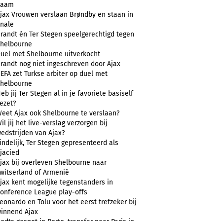
naam
jax Vrouwen verslaan Brøndby en staan in
inale
randt én Ter Stegen speelgerechtigd tegen
helbourne
uel met Shelbourne uitverkocht
randt nog niet ingeschreven door Ajax
EFA zet Turkse arbiter op duel met
helbourne
eb jij Ter Stegen al in je favoriete basiself
ezet?
eet Ajax ook Shelbourne te verslaan?
il jij het live-verslag verzorgen bij
edstrijden van Ajax?
indelijk, Ter Stegen gepresenteerd als
jacied
jax bij overleven Shelbourne naar
witserland of Armenië
jax kent mogelijke tegenstanders in
onference League play-offs
eonardo en Tolu voor het eerst trefzeker bij
innend Ajax