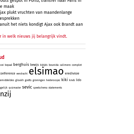
odts gespot in Porto, transfer naar Paris in
e maak
jax plukt vruchten van maandenlange
esprekken
anuit het niets kondigt Ajax ook Brandt aan
r in welk nieuws jij belangrijk vindt.
ud
berghuis
bewijs
bounida
calimero
complot
oei
bepaal
bijtijds
elsimao
conference
eredivisie
eendracht
kiki
lido
emiddeldes
gloukh
godts
groningen
knvb
heideroosjes
sevic
gelijk
statements
quizmaster
speelschema
nzij