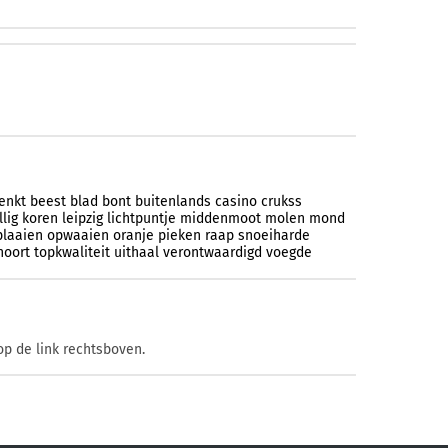
enkt
beest
blad
bont
buitenlands
casino
crukss
lig
koren
leipzig
lichtpuntje
middenmoot
molen
mond
plaaien
opwaaien
oranje
pieken
raap
snoeiharde
hoort
topkwaliteit
uithaal
verontwaardigd
voegde
op de link rechtsboven.