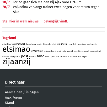
28/
7
Torino gaat zich melden bij Ajax voor Fitz-Jim
28/
7
Vojvodina vervangt trainer twee dagen voor return tegen
Ajax
Stel hier in welk nieuws jij belangrijk vindt.
Tagcloud
ajaxnetwerk
calimero
afwijking
barcelona
complot
bewijs
bijzonders
bril
conspiracy
denkwereld
elsimao
eredivisie
huiswerkoefening
lido
madrid
moeilijks
napraat
neerbuigend
post
sano
offense
olympiakos
redrum
sevic
spot
titel
torrents
transferrecord
vegen
zijaanzij
Direct naar
Aanmelden
/
inloggen
Ajax Forum
Stand