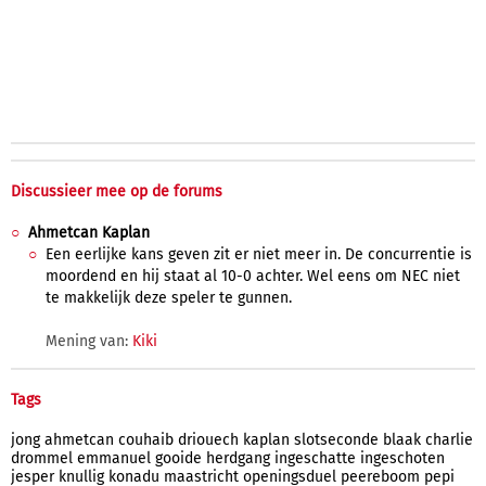
Discussieer mee op de forums
Ahmetcan Kaplan
Een eerlijke kans geven zit er niet meer in. De concurrentie is
moordend en hij staat al 10-0 achter. Wel eens om NEC niet
te makkelijk deze speler te gunnen.
Mening van:
Kiki
Tags
jong
ahmetcan
couhaib
driouech
kaplan
slotseconde
blaak
charlie
drommel
emmanuel
gooide
herdgang
ingeschatte
ingeschoten
jesper
knullig
konadu
maastricht
openingsduel
peereboom
pepi