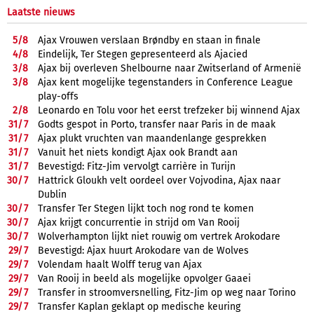
Laatste nieuws
5/
8
Ajax Vrouwen verslaan Brøndby en staan in finale
4/
8
Eindelijk, Ter Stegen gepresenteerd als Ajacied
3/
8
Ajax bij overleven Shelbourne naar Zwitserland of Armenië
3/
8
Ajax kent mogelijke tegenstanders in Conference League
play-offs
2/
8
Leonardo en Tolu voor het eerst trefzeker bij winnend Ajax
31/
7
Godts gespot in Porto, transfer naar Paris in de maak
31/
7
Ajax plukt vruchten van maandenlange gesprekken
31/
7
Vanuit het niets kondigt Ajax ook Brandt aan
31/
7
Bevestigd: Fitz-Jim vervolgt carrière in Turijn
30/
7
Hattrick Gloukh velt oordeel over Vojvodina, Ajax naar
Dublin
30/
7
Transfer Ter Stegen lijkt toch nog rond te komen
30/
7
Ajax krijgt concurrentie in strijd om Van Rooij
30/
7
Wolverhampton lijkt niet rouwig om vertrek Arokodare
29/
7
Bevestigd: Ajax huurt Arokodare van de Wolves
29/
7
Volendam haalt Wolff terug van Ajax
29/
7
Van Rooij in beeld als mogelijke opvolger Gaaei
29/
7
Transfer in stroomversnelling, Fitz-Jim op weg naar Torino
29/
7
Transfer Kaplan geklapt op medische keuring