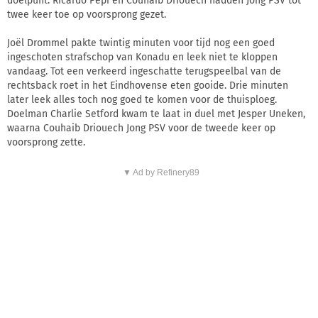
doelpunt. Ricardo Pepi en Couhaib Driouech hadden Jong PSV tot
twee keer toe op voorsprong gezet.
Joël Drommel pakte twintig minuten voor tijd nog een goed
ingeschoten strafschop van Konadu en leek niet te kloppen
vandaag. Tot een verkeerd ingeschatte terugspeelbal van de
rechtsback roet in het Eindhovense eten gooide. Drie minuten
later leek alles toch nog goed te komen voor de thuisploeg.
Doelman Charlie Setford kwam te laat in duel met Jesper Uneken,
waarna Couhaib Driouech Jong PSV voor de tweede keer op
voorsprong zette.
▼ Ad by Refinery89