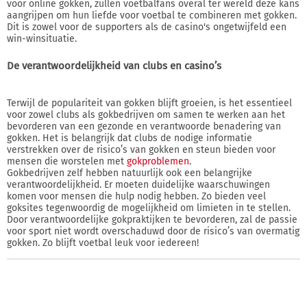
voor online gokken, zullen voetbalfans overal ter wereld deze kans
aangrijpen om hun liefde voor voetbal te combineren met gokken.
Dit is zowel voor de supporters als de casino's ongetwijfeld een
win-winsituatie.
De verantwoordelijkheid van clubs en casino’s
Terwijl de populariteit van gokken blijft groeien, is het essentieel
voor zowel clubs als gokbedrijven om samen te werken aan het
bevorderen van een gezonde en verantwoorde benadering van
gokken. Het is belangrijk dat clubs de nodige informatie
verstrekken over de risico’s van gokken en steun bieden voor
mensen die worstelen met
gokproblemen
.
Gokbedrijven zelf hebben natuurlijk ook een belangrijke
verantwoordelijkheid. Er moeten duidelijke waarschuwingen
komen voor mensen die hulp nodig hebben. Zo bieden veel
goksites tegenwoordig de mogelijkheid om limieten in te stellen.
Door verantwoordelijke gokpraktijken te bevorderen, zal de passie
voor sport niet wordt overschaduwd door de risico’s van overmatig
gokken. Zo blijft voetbal leuk voor iedereen!