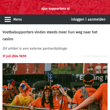
Menu
inloggen
|
aanmelden
Voetbalsupporters vinden steeds meer hun weg naar het
casino
Dit artikel is een externe partnerbijdrage.
31 juli 2024 16:59
Foto: Pexels.com