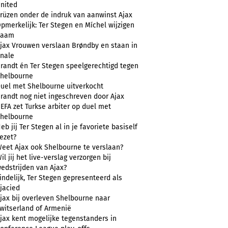
nited
rüzen onder de indruk van aanwinst Ajax
pmerkelijk: Ter Stegen en Míchel wijzigen
naam
jax Vrouwen verslaan Brøndby en staan in
inale
randt én Ter Stegen speelgerechtigd tegen
helbourne
uel met Shelbourne uitverkocht
randt nog niet ingeschreven door Ajax
EFA zet Turkse arbiter op duel met
helbourne
eb jij Ter Stegen al in je favoriete basiself
ezet?
eet Ajax ook Shelbourne te verslaan?
il jij het live-verslag verzorgen bij
edstrijden van Ajax?
indelijk, Ter Stegen gepresenteerd als
jacied
jax bij overleven Shelbourne naar
witserland of Armenië
jax kent mogelijke tegenstanders in