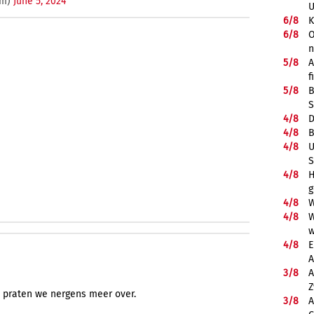
em)
June 5, 2024
U
6/
8
K
6/
8
O
5/
8
A
f
5/
8
B
S
4/
8
D
4/
8
B
4/
8
U
S
4/
8
H
g
4/
8
W
4/
8
W
w
4/
8
E
A
3/
8
A
Z
, praten we nergens meer over.
3/
8
A