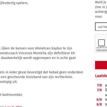
Meld je
jfendertig spelers.
zine in
achterg
voor.
n, lijken de kansen voor Ahmetcan Kaplan te zijn
bondscoach Vincenzo Montella zijn definitieve EK-
n daadwerkelijk wordt opgeroepen en in actie gaat
els in ieder geval bevestigd dat Kabak geen onderdeel
Laatst
 een gescheurde kruisband van zijn rechterknie.
orlopig uit:
7/
8
J
7/
8
Š
24 kadrosundan
u
6/
8
V
6/
8
V