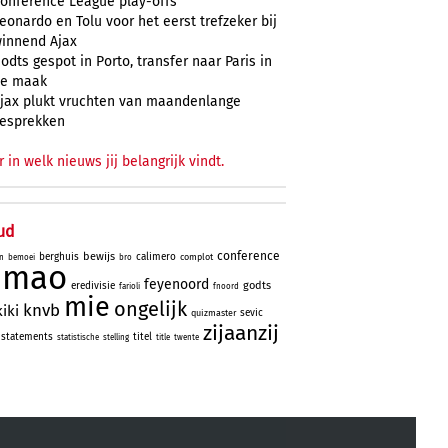
onference League play-offs
eonardo en Tolu voor het eerst trefzeker bij
innend Ajax
odts gespot in Porto, transfer naar Paris in
e maak
jax plukt vruchten van maandenlange
esprekken
r in welk nieuws jij belangrijk vindt.
ud
conference
bewijs
berghuis
calimero
complot
n
bemoei
bro
simao
feyenoord
godts
eredivisie
farioli
fnoord
mie
ongelijk
knvb
kiki
sevic
quizmaster
zijaanzij
statements
titel
statistische
stelling
title
twente