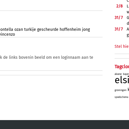
C
2/
8
L
w
31/
7
G
d
31/
7
A
ontella
ozan
turkije
gescheurde
hoffenheim
jong
vincenzo
g
Stel hie
ik de links bovenin beeld om een loginnaam aan te
Tagclo
alvarez
bayer
el
groningen
speelschema