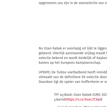
opgenomen zou zijn in de voorselectie van vi
Nu Ozan Kabak er voorlopig uit lijkt te ligge
gekeerd. Uiterlijk aanstaande vrijdag maakt 
selectie bekend en wordt duidelijk of Kapla
komen op het Europees Kampioenschap.
UPDATE: De Turkse voetbalbond heeft inmidd
uitmaakt van de definitieve EK-selectie door
Daardoor ligt de speler van Hoffenheim er vo
TFF açıkladı: Ozan Kabak EURO 20
çıkarıldı
https://t.co/Xvac3T3wzE