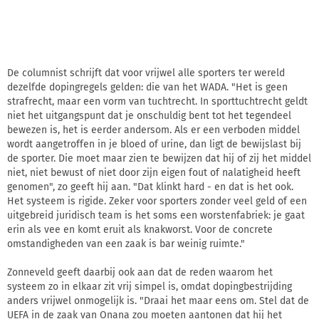
De columnist schrijft dat voor vrijwel alle sporters ter wereld
dezelfde dopingregels gelden: die van het WADA. "Het is geen
strafrecht, maar een vorm van tuchtrecht. In sporttuchtrecht geldt
niet het uitgangspunt dat je onschuldig bent tot het tegendeel
bewezen is, het is eerder andersom. Als er een verboden middel
wordt aangetroffen in je bloed of urine, dan ligt de bewijslast bij
de sporter. Die moet maar zien te bewijzen dat hij of zij het middel
niet, niet bewust of niet door zijn eigen fout of nalatigheid heeft
genomen", zo geeft hij aan. "Dat klinkt hard - en dat is het ook.
Het systeem is rigide. Zeker voor sporters zonder veel geld of een
uitgebreid juridisch team is het soms een worstenfabriek: je gaat
erin als vee en komt eruit als knakworst. Voor de concrete
omstandigheden van een zaak is bar weinig ruimte."
Zonneveld geeft daarbij ook aan dat de reden waarom het
systeem zo in elkaar zit vrij simpel is, omdat dopingbestrijding
anders vrijwel onmogelijk is. "Draai het maar eens om. Stel dat de
UEFA in de zaak van Onana zou moeten aantonen dat hij het