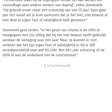
"Furosemide staat op de dopinglijst omdat het kan werken als
camouflage voor andere vormen van doping", aldus Zonneveld.
"Op gebruik ervan staat een schorsing van vier (!) jaar. Daar gaat
pas iets vanaf als je kunt aantonen dat je het niet, niet bewust of
niet door je eigen fout of nalatigheid hebt genomen."
Zonneveld gaat verder: "In het geval van Onana is de UEFA al
meegegaan met zijn uitleg dat hij het niet bewust heeft gebruikt;
vandaar de verlaging naar één jaar. Maar ze kunnen er niet
omheen dat het zijn eigen fout of nalatigheid is: hij is zélf
verantwoordelijk voor wat hij slikt. Met één jaar schorsing zit de
UEFA al aan de onderkant van de sanctiemaat."
▼ Ad by Refinery89