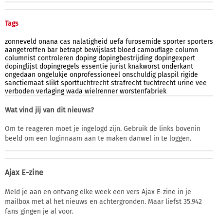
Tags
zonneveld
onana
cas
nalatigheid
uefa
furosemide
sporter
sporters
aangetroffen
bar
betrapt
bewijslast
bloed
camouflage
column
columnist
controleren
doping
dopingbestrijding
dopingexpert
dopinglijst
dopingregels
essentie
jurist
knakworst
onderkant
ongedaan
ongelukje
onprofessioneel
onschuldig
plaspil
rigide
sanctiemaat
slikt
sporttuchtrecht
strafrecht
tuchtrecht
urine
vee
verboden
verlaging
wada
wielrenner
worstenfabriek
Wat vind jij van dit nieuws?
Om te reageren moet je ingelogd zijn. Gebruik de links bovenin
beeld om een loginnaam aan te maken danwel in te loggen.
Ajax E-zine
Meld je aan en ontvang elke week een vers Ajax E-zine in je
mailbox met al het nieuws en achtergronden. Maar liefst 35.942
fans gingen je al voor.