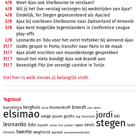
4/
8
Weet Ajax ook Shelbourne te verslaan?
4/
8
Wil jij het live-verslag verzorgen bij wedstrijden van Ajax?
4/
8
Eindelijk, Ter Stegen gepresenteerd als Ajacied
3/
8
Ajax bij overleven Shelbourne naar Zwitserland of Armenië
3/
8
Ajax kent mogelijke tegenstanders in Conference League
play-offs
2/
8
Leonardo en Tolu voor het eerst trefzeker bij winnend Ajax
31/
7
Godts gespot in Porto, transfer naar Paris in de maak
31/
7
Ajax plukt vruchten van maandenlange gesprekken
31/
7
Vanuit het niets kondigt Ajax ook Brandt aan
31/
7
Bevestigd: Fitz-Jim vervolgt carrière in Turijn
Stel hier in welk nieuws jij belangrijk vindt.
Tagcloud
brandt
berghuis
barcelona
blumenkraft
blind
caio
deals
elsimao
jordi
godts
ewige
kiki
gloukh
huursom
hag
stegen
leonardo
lido
sevic
tadic
liquide
regeer
mie
prutser
michel
twente
weghorst
wijndal
torrents
winnaarsmentaliteit