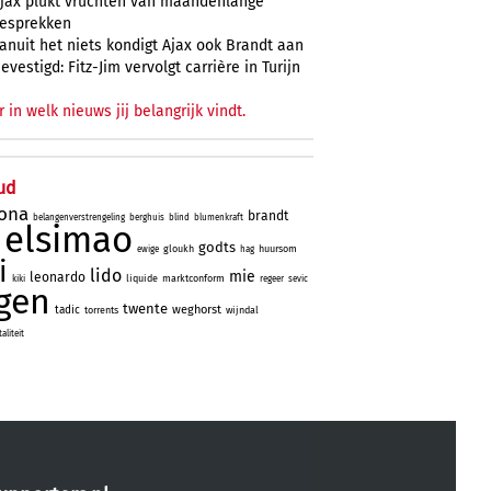
jax plukt vruchten van maandenlange
esprekken
anuit het niets kondigt Ajax ook Brandt aan
evestigd: Fitz-Jim vervolgt carrière in Turijn
r in welk nieuws jij belangrijk vindt.
ud
lona
brandt
belangenverstrengeling
berghuis
blind
blumenkraft
elsimao
godts
gloukh
huursom
ewige
hag
i
lido
mie
leonardo
liquide
marktconform
kiki
regeer
sevic
gen
twente
weghorst
tadic
torrents
wijndal
liteit