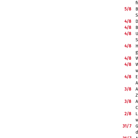
f
5/
8
B
S
4/
8
D
4/
8
B
4/
8
U
S
4/
8
H
g
4/
8
W
4/
8
W
w
4/
8
E
A
3/
8
A
Z
3/
8
A
C
2/
8
L
w
31/
7
G
d