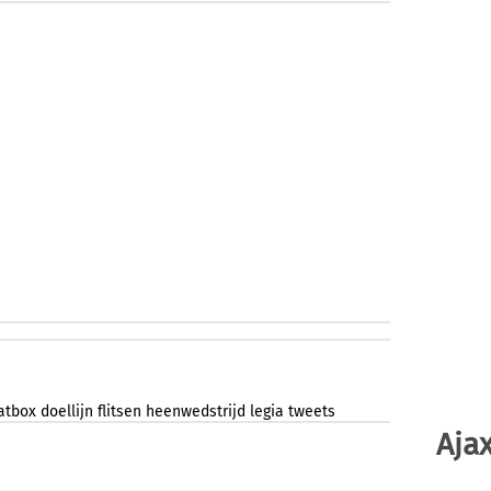
atbox
doellijn
flitsen
heenwedstrijd
legia
tweets
Ajax