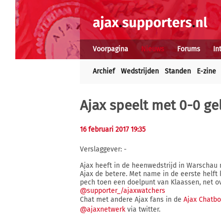
Voorpagina
Nieuws
Forums
In
Archief
Wedstrijden
Standen
E-zine
Ajax speelt met 0-0 ge
16 februari 2017 19:35
Verslaggever: -
Ajax heeft in de heenwedstrijd in Warschau 
Ajax de betere. Met name in de eerste helft
pech toen een doelpunt van Klaassen, net ov
@supporter_/ajaxwatchers
Chat met andere Ajax fans in de
Ajax Chatb
@ajaxnetwerk
via twitter.