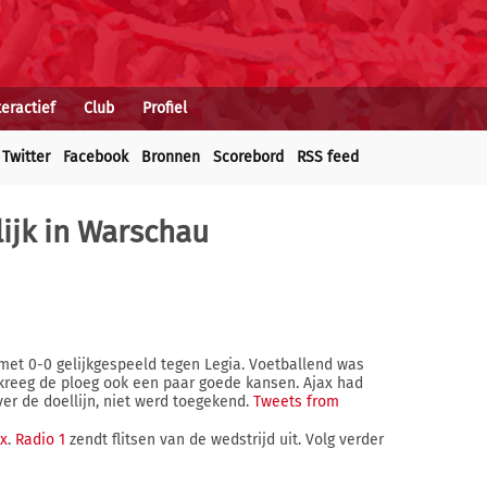
teractief
Club
Profiel
Twitter
Facebook
Bronnen
Scorebord
RSS feed
lijk in Warschau
met 0-0 gelijkgespeeld tegen Legia. Voetballend was
 kreeg de ploeg ook een paar goede kansen. Ajax had
er de doellijn, niet werd toegekend.
Tweets from
ox
.
Radio 1
zendt flitsen van de wedstrijd uit. Volg verder