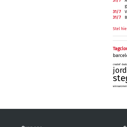
31/
7
A
g
31/
7
V
31/
7
B
Stel hie
Tagclo
barce
creatief
deals
jord
ste
winnaarsmenta