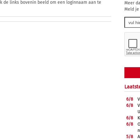
ik de links bovenin beeld om een loginnaam aan te
Meer da
Meld je
Laatst
6/
8
V
6/
8
V
U
6/
8
K
6/
8
O
5/
8
A