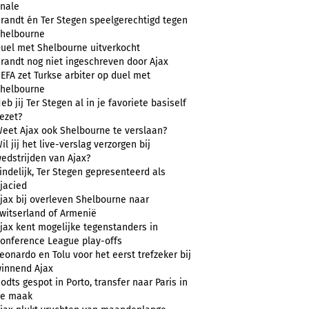
inale
randt én Ter Stegen speelgerechtigd tegen
helbourne
uel met Shelbourne uitverkocht
randt nog niet ingeschreven door Ajax
EFA zet Turkse arbiter op duel met
helbourne
eb jij Ter Stegen al in je favoriete basiself
ezet?
eet Ajax ook Shelbourne te verslaan?
il jij het live-verslag verzorgen bij
edstrijden van Ajax?
indelijk, Ter Stegen gepresenteerd als
jacied
jax bij overleven Shelbourne naar
witserland of Armenië
jax kent mogelijke tegenstanders in
onference League play-offs
eonardo en Tolu voor het eerst trefzeker bij
innend Ajax
odts gespot in Porto, transfer naar Paris in
e maak