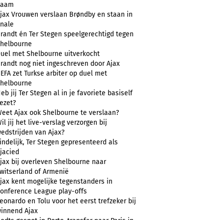
naam
jax Vrouwen verslaan Brøndby en staan in
inale
randt én Ter Stegen speelgerechtigd tegen
helbourne
uel met Shelbourne uitverkocht
randt nog niet ingeschreven door Ajax
EFA zet Turkse arbiter op duel met
helbourne
eb jij Ter Stegen al in je favoriete basiself
ezet?
eet Ajax ook Shelbourne te verslaan?
il jij het live-verslag verzorgen bij
edstrijden van Ajax?
indelijk, Ter Stegen gepresenteerd als
jacied
jax bij overleven Shelbourne naar
witserland of Armenië
jax kent mogelijke tegenstanders in
onference League play-offs
eonardo en Tolu voor het eerst trefzeker bij
innend Ajax