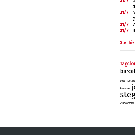
31/
7
G
d
31/
7
A
g
31/
7
V
31/
7
B
Stel hie
Tagclo
barce
documentair
j
huursom
ste
winnaarsmenta