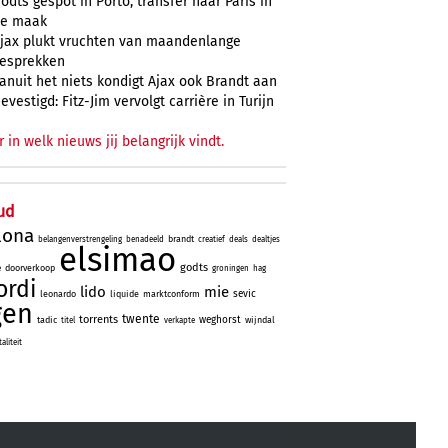
odts gespot in Porto, transfer naar Paris in
e maak
jax plukt vruchten van maandenlange
esprekken
anuit het niets kondigt Ajax ook Brandt aan
evestigd: Fitz-Jim vervolgt carrière in Turijn
r in welk nieuws jij belangrijk vindt.
ud
lona
brandt
belangenverstrengeling
benadeeld
creatief
deals
dealtjes
elsimao
godts
doorverkoop
e
groningen
hag
ordi
lido
mie
sevic
leonardo
liquide
marktconform
gen
twente
torrents
weghorst
tadic
wijndal
titel
verkapte
liteit