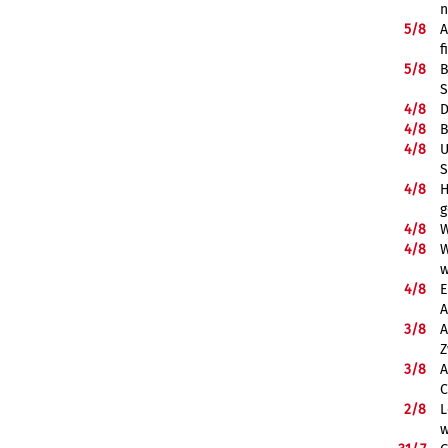
5/
8
A
f
5/
8
B
S
4/
8
D
4/
8
B
4/
8
U
S
4/
8
H
g
4/
8
W
4/
8
W
w
4/
8
E
A
3/
8
A
Z
3/
8
A
C
2/
8
L
w