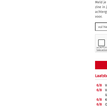
Meld je
zine in
achterg
voor.
Laatst
6/
8
V
6/
8
V
U
6/
8
K
6/
8
O