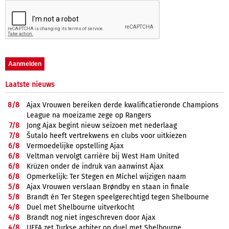
Laatste nieuws
8/
8
Ajax Vrouwen bereiken derde kwalificatieronde Champions
League na moeizame zege op Rangers
7/
8
Jong Ajax begint nieuw seizoen met nederlaag
7/
8
Šutalo heeft vertrekwens en clubs voor uitkiezen
6/
8
Vermoedelijke opstelling Ajax
6/
8
Veltman vervolgt carrière bij West Ham United
6/
8
Krüzen onder de indruk van aanwinst Ajax
6/
8
Opmerkelijk: Ter Stegen en Míchel wijzigen naam
5/
8
Ajax Vrouwen verslaan Brøndby en staan in finale
5/
8
Brandt én Ter Stegen speelgerechtigd tegen Shelbourne
4/
8
Duel met Shelbourne uitverkocht
4/
8
Brandt nog niet ingeschreven door Ajax
4/
8
UEFA zet Turkse arbiter op duel met Shelbourne