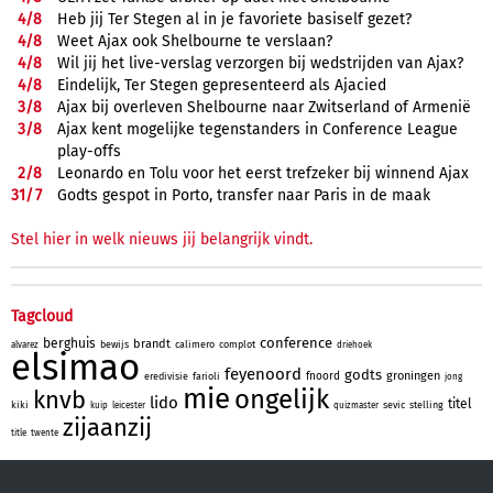
4/
8
Heb jij Ter Stegen al in je favoriete basiself gezet?
4/
8
Weet Ajax ook Shelbourne te verslaan?
4/
8
Wil jij het live-verslag verzorgen bij wedstrijden van Ajax?
4/
8
Eindelijk, Ter Stegen gepresenteerd als Ajacied
3/
8
Ajax bij overleven Shelbourne naar Zwitserland of Armenië
3/
8
Ajax kent mogelijke tegenstanders in Conference League
play-offs
2/
8
Leonardo en Tolu voor het eerst trefzeker bij winnend Ajax
31/
7
Godts gespot in Porto, transfer naar Paris in de maak
Stel hier in welk nieuws jij belangrijk vindt.
Tagcloud
conference
berghuis
brandt
bewijs
calimero
complot
alvarez
driehoek
elsimao
feyenoord
godts
groningen
fnoord
eredivisie
farioli
jong
mie
ongelijk
knvb
lido
titel
kiki
sevic
stelling
kuip
leicester
quizmaster
zijaanzij
title
twente