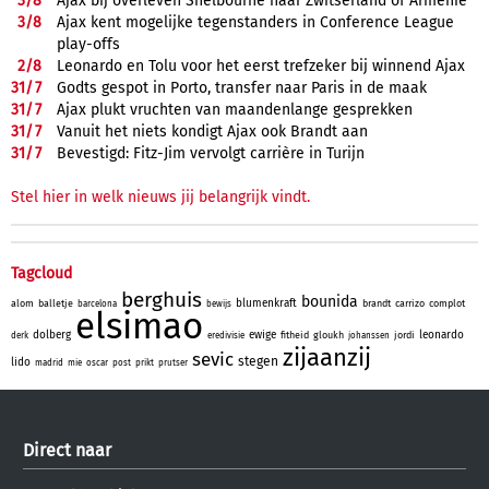
3/
8
Ajax bij overleven Shelbourne naar Zwitserland of Armenië
3/
8
Ajax kent mogelijke tegenstanders in Conference League
play-offs
2/
8
Leonardo en Tolu voor het eerst trefzeker bij winnend Ajax
31/
7
Godts gespot in Porto, transfer naar Paris in de maak
31/
7
Ajax plukt vruchten van maandenlange gesprekken
31/
7
Vanuit het niets kondigt Ajax ook Brandt aan
31/
7
Bevestigd: Fitz-Jim vervolgt carrière in Turijn
Stel hier in welk nieuws jij belangrijk vindt.
Tagcloud
berghuis
bounida
blumenkraft
alom
balletje
brandt
carrizo
complot
barcelona
bewijs
elsimao
dolberg
ewige
leonardo
fitheid
gloukh
jordi
derk
eredivisie
johanssen
zijaanzij
sevic
stegen
lido
madrid
mie
oscar
post
prikt
prutser
Direct naar