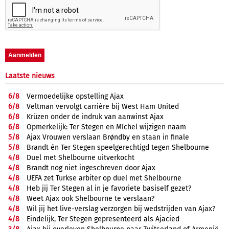
Laatste nieuws
6/
8
Vermoedelijke opstelling Ajax
6/
8
Veltman vervolgt carrière bij West Ham United
6/
8
Krüzen onder de indruk van aanwinst Ajax
6/
8
Opmerkelijk: Ter Stegen en Míchel wijzigen naam
5/
8
Ajax Vrouwen verslaan Brøndby en staan in finale
5/
8
Brandt én Ter Stegen speelgerechtigd tegen Shelbourne
4/
8
Duel met Shelbourne uitverkocht
4/
8
Brandt nog niet ingeschreven door Ajax
4/
8
UEFA zet Turkse arbiter op duel met Shelbourne
4/
8
Heb jij Ter Stegen al in je favoriete basiself gezet?
4/
8
Weet Ajax ook Shelbourne te verslaan?
4/
8
Wil jij het live-verslag verzorgen bij wedstrijden van Ajax?
4/
8
Eindelijk, Ter Stegen gepresenteerd als Ajacied