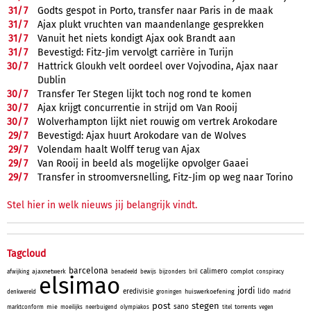
31/
7
Godts gespot in Porto, transfer naar Paris in de maak
31/
7
Ajax plukt vruchten van maandenlange gesprekken
31/
7
Vanuit het niets kondigt Ajax ook Brandt aan
31/
7
Bevestigd: Fitz-Jim vervolgt carrière in Turijn
30/
7
Hattrick Gloukh velt oordeel over Vojvodina, Ajax naar
Dublin
30/
7
Transfer Ter Stegen lijkt toch nog rond te komen
30/
7
Ajax krijgt concurrentie in strijd om Van Rooij
30/
7
Wolverhampton lijkt niet rouwig om vertrek Arokodare
29/
7
Bevestigd: Ajax huurt Arokodare van de Wolves
29/
7
Volendam haalt Wolff terug van Ajax
29/
7
Van Rooij in beeld als mogelijke opvolger Gaaei
29/
7
Transfer in stroomversnelling, Fitz-Jim op weg naar Torino
Stel hier in welk nieuws jij belangrijk vindt.
Tagcloud
barcelona
calimero
ajaxnetwerk
complot
afwijking
benadeeld
bewijs
bijzonders
bril
conspiracy
elsimao
jordi
eredivisie
lido
huiswerkoefening
denkwereld
groningen
madrid
post
stegen
sano
mie
torrents
marktconform
moeilijks
neerbuigend
olympiakos
titel
vegen