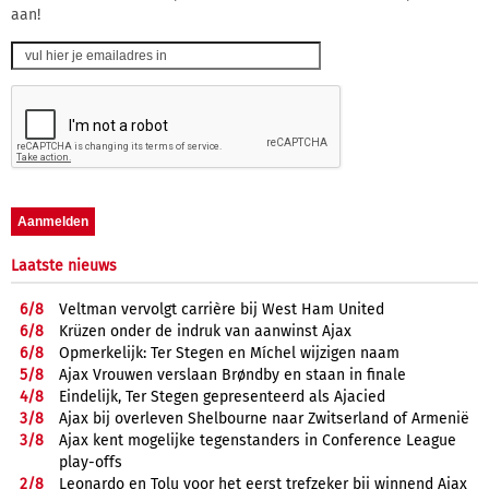
aan!
Laatste nieuws
6/
8
Veltman vervolgt carrière bij West Ham United
6/
8
Krüzen onder de indruk van aanwinst Ajax
6/
8
Opmerkelijk: Ter Stegen en Míchel wijzigen naam
5/
8
Ajax Vrouwen verslaan Brøndby en staan in finale
4/
8
Eindelijk, Ter Stegen gepresenteerd als Ajacied
3/
8
Ajax bij overleven Shelbourne naar Zwitserland of Armenië
3/
8
Ajax kent mogelijke tegenstanders in Conference League
play-offs
2/
8
Leonardo en Tolu voor het eerst trefzeker bij winnend Ajax