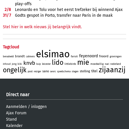
play-offs
2/
8
Leonardo en Tolu voor het eerst trefzeker bij winnend Ajax
31/
7
Godts gespot in Porto, transfer naar Paris in de maak
Stel hier in welk nieuws jij belangrijk vindt.
Tagcloud
elsimao
feyenoord
brandt
fnoord
farioli
groningen
benadeeld
calimero
mie
lido
knvb
kiki
littlebirds
moedwillig
inhoud
jong
kuip
leicester
nazi
nederland
zijaanzij
ongelijk
titel
sano
stelling
post
sevic
reiziger
speelschema
stegen
Direct naar
Aanmelden
/
inloggen
Ajax Forum
Stand
Kalender