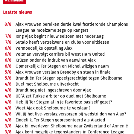
Laatste nieuws
8/
8
Ajax Vrouwen bereiken derde kwalificatieronde Champions
League na moeizame zege op Rangers
7/
8
Jong Ajax begint nieuw seizoen met nederlaag
7/
8
Šutalo heeft vertrekwens en clubs voor uitkiezen
6/
8
Vermoedelijke opstelling Ajax
6/
8
Veltman vervolgt carrière bij West Ham United
6/
8
Krüzen onder de indruk van aanwinst Ajax
6/
8
Opmerkelijk: Ter Stegen en Míchel wijzigen naam
5/
8
Ajax Vrouwen verslaan Brøndby en staan in finale
5/
8
Brandt én Ter Stegen speelgerechtigd tegen Shelbourne
4/
8
Duel met Shelbourne uitverkocht
4/
8
Brandt nog niet ingeschreven door Ajax
4/
8
UEFA zet Turkse arbiter op duel met Shelbourne
4/
8
Heb jij Ter Stegen al in je favoriete basiself gezet?
4/
8
Weet Ajax ook Shelbourne te verslaan?
4/
8
Wil jij het live-verslag verzorgen bij wedstrijden van Ajax?
4/
8
Eindelijk, Ter Stegen gepresenteerd als Ajacied
3/
8
Ajax bij overleven Shelbourne naar Zwitserland of Armenië
3/
8
Ajax kent mogelijke tegenstanders in Conference League