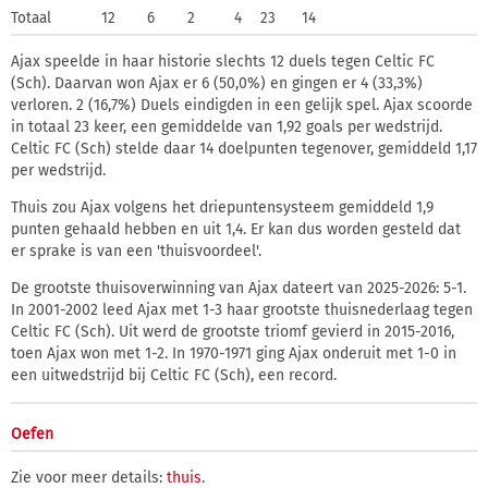
Totaal
12
6
2
4
23
14
Ajax speelde in haar historie slechts 12 duels tegen Celtic FC
(Sch). Daarvan won Ajax er 6 (50,0%) en gingen er 4 (33,3%)
verloren. 2 (16,7%) Duels eindigden in een gelijk spel. Ajax scoorde
in totaal 23 keer, een gemiddelde van 1,92 goals per wedstrijd.
Celtic FC (Sch) stelde daar 14 doelpunten tegenover, gemiddeld 1,17
per wedstrijd.
Thuis zou Ajax volgens het driepuntensysteem gemiddeld 1,9
punten gehaald hebben en uit 1,4. Er kan dus worden gesteld dat
er sprake is van een 'thuisvoordeel'.
De grootste thuisoverwinning van Ajax dateert van 2025-2026: 5-1.
In 2001-2002 leed Ajax met 1-3 haar grootste thuisnederlaag tegen
Celtic FC (Sch). Uit werd de grootste triomf gevierd in 2015-2016,
toen Ajax won met 1-2. In 1970-1971 ging Ajax onderuit met 1-0 in
een uitwedstrijd bij Celtic FC (Sch), een record.
Oefen
Zie voor meer details:
thuis
.