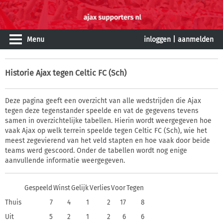
Menu
inloggen
|
aanmelden
Historie
Ajax tegen Celtic FC (Sch)
Deze pagina geeft een overzicht van alle wedstrijden die Ajax
tegen deze tegenstander speelde en vat de gegevens tevens
samen in overzichtelijke tabellen. Hierin wordt weergegeven hoe
vaak Ajax op welk terrein speelde tegen Celtic FC (Sch), wie het
meest zegevierend van het veld stapten en hoe vaak door beide
teams werd gescoord. Onder de tabellen wordt nog enige
aanvullende informatie weergegeven.
Gespeeld
Winst
Gelijk
Verlies
Voor
Tegen
Thuis
7
4
1
2
17
8
Uit
5
2
1
2
6
6