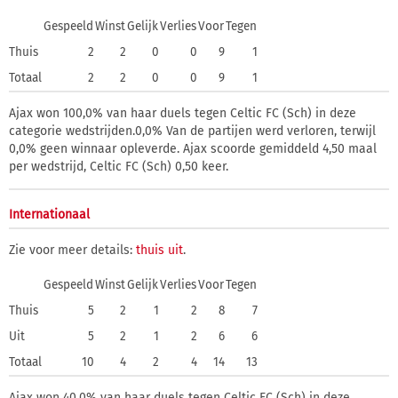
Gespeeld
Winst
Gelijk
Verlies
Voor
Tegen
Thuis
2
2
0
0
9
1
Totaal
2
2
0
0
9
1
Ajax won 100,0% van haar duels tegen Celtic FC (Sch) in deze
categorie wedstrijden.0,0% Van de partijen werd verloren, terwijl
0,0% geen winnaar opleverde. Ajax scoorde gemiddeld 4,50 maal
per wedstrijd, Celtic FC (Sch) 0,50 keer.
Internationaal
Zie voor meer details:
thuis
uit
.
Gespeeld
Winst
Gelijk
Verlies
Voor
Tegen
Thuis
5
2
1
2
8
7
Uit
5
2
1
2
6
6
Totaal
10
4
2
4
14
13
Ajax won 40,0% van haar duels tegen Celtic FC (Sch) in deze