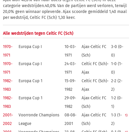
categorie wedstrijden.40,0% Van de partijen werd verloren, terwijl
20,0% geen winnaar opleverde. Ajax scoorde gemiddeld 1,40 maal
per wedstrijd, Celtic FC (Sch) 1,30 keer.
Alle wedstrijden tegen Celtic FC (Sch)
1970-
Europa Cup I
10-03-
Ajax-Celtic FC
3-0 (0-
1971
1971
(Sch)
0)
1970-
Europa Cup I
24-03-
Celtic FC (Sch)-
1-0 (1-
1971
1971
Ajax
0)
1982-
Europa Cup 1
15-09-
Celtic FC (Sch)-
2-2 (2-
1983
1982
Ajax
2)
1982-
Europa Cup 1
29-09-
Ajax-Celtic FC
1-2 (0-
1983
1982
(Sch)
1)
2001-
Voorronde Champions
08-08-
Ajax-Celtic FC
1-3 (1-
1)
2002
League
2001
(Sch)
2)