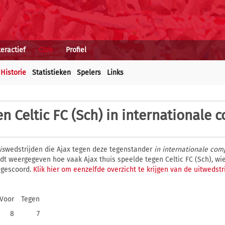
teractief
Club
Profiel
Historie
Statistieken
Spelers
Links
n Celtic FC (Sch) in internationale 
is
wedstrijden die Ajax tegen deze tegenstander
in internationale com
ordt weergegeven hoe vaak Ajax thuis speelde tegen Celtic FC (Sch), w
 gescoord.
Klik hier om eenzelfde overzicht te krijgen van de uitwedstr
Voor
Tegen
8
7