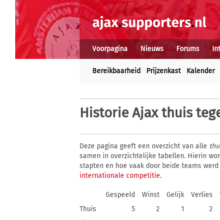
Voorpagina
Nieuws
Forums
In
Bereikbaarheid
Prijzenkast
Kalender
Historie
Ajax thuis tege
Deze pagina geeft een overzicht van alle
thu
samen in overzichtelijke tabellen. Hierin w
stapten en hoe vaak door beide teams werd
internationale competitie.
Gespeeld
Winst
Gelijk
Verlies
Thuis
5
2
1
2