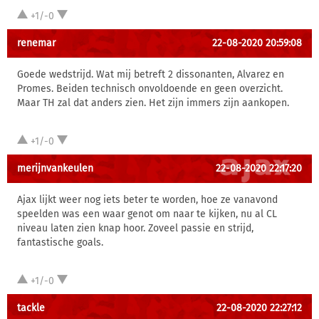
+1/-0
renemar
22-08-2020 20:59:08
Goede wedstrijd. Wat mij betreft 2 dissonanten, Alvarez en
Promes. Beiden technisch onvoldoende en geen overzicht.
Maar TH zal dat anders zien. Het zijn immers zijn aankopen.
+1/-0
merijnvankeulen
22-08-2020 22:17:20
Ajax lijkt weer nog iets beter te worden, hoe ze vanavond
speelden was een waar genot om naar te kijken, nu al CL
niveau laten zien knap hoor. Zoveel passie en strijd,
fantastische goals.
+1/-0
tackle
22-08-2020 22:27:12