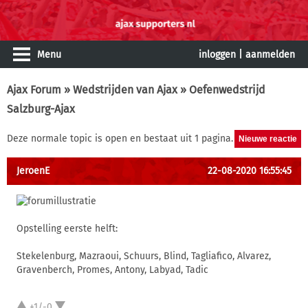
Menu
inloggen
|
aanmelden
Ajax Forum
»
Wedstrijden van Ajax
» Oefenwedstrijd
Salzburg-Ajax
Deze normale topic is open en bestaat uit 1 pagina.
JeroenE
22-08-2020 16:55:45
Opstelling eerste helft:
Stekelenburg, Mazraoui, Schuurs, Blind, Tagliafico, Alvarez,
Gravenberch, Promes, Antony, Labyad, Tadic
+1/-0