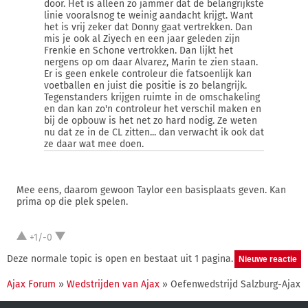
door. Het is alleen zo jammer dat de belangrijkste
linie vooralsnog te weinig aandacht krijgt. Want
het is vrij zeker dat Donny gaat vertrekken. Dan
mis je ook al Ziyech en een jaar geleden zijn
Frenkie en Schone vertrokken. Dan lijkt het
nergens op om daar Alvarez, Marin te zien staan.
Er is geen enkele controleur die fatsoenlijk kan
voetballen en juist die positie is zo belangrijk.
Tegenstanders krijgen ruimte in de omschakeling
en dan kan zo'n controleur het verschil maken en
bij de opbouw is het net zo hard nodig. Ze weten
nu dat ze in de CL zitten... dan verwacht ik ook dat
ze daar wat mee doen.
Mee eens, daarom gewoon Taylor een basisplaats geven. Kan
prima op die plek spelen.
+1/-0
Deze normale topic is open en bestaat uit 1 pagina.
Ajax Forum
»
Wedstrijden van Ajax
» Oefenwedstrijd Salzburg-Ajax