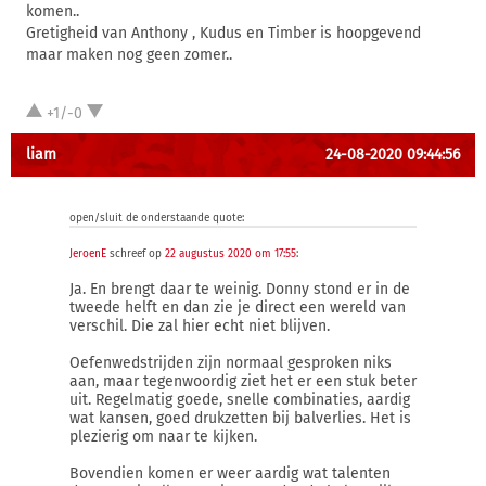
komen..
Gretigheid van Anthony , Kudus en Timber is hoopgevend
maar maken nog geen zomer..
+1/-0
liam
24-08-2020 09:44:56
open/sluit de onderstaande quote:
JeroenE
schreef op
22 augustus 2020 om 17:55
:
Ja. En brengt daar te weinig. Donny stond er in de
tweede helft en dan zie je direct een wereld van
verschil. Die zal hier echt niet blijven.
Oefenwedstrijden zijn normaal gesproken niks
aan, maar tegenwoordig ziet het er een stuk beter
uit. Regelmatig goede, snelle combinaties, aardig
wat kansen, goed drukzetten bij balverlies. Het is
plezierig om naar te kijken.
Bovendien komen er weer aardig wat talenten