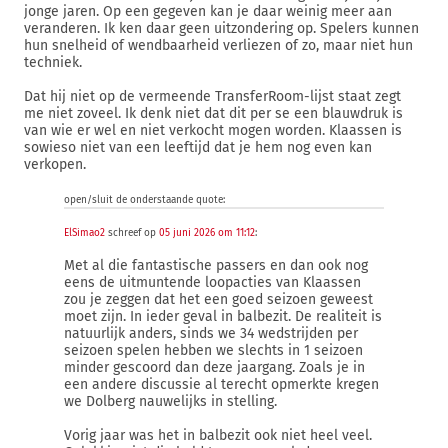
jonge jaren. Op een gegeven kan je daar weinig meer aan
veranderen. Ik ken daar geen uitzondering op. Spelers kunnen
hun snelheid of wendbaarheid verliezen of zo, maar niet hun
techniek.
Dat hij niet op de vermeende TransferRoom-lijst staat zegt
me niet zoveel. Ik denk niet dat dit per se een blauwdruk is
van wie er wel en niet verkocht mogen worden. Klaassen is
sowieso niet van een leeftijd dat je hem nog even kan
verkopen.
open/sluit de onderstaande quote:
ElSimao2
schreef op
05 juni 2026 om 11:12
:
Met al die fantastische passers en dan ook nog
eens de uitmuntende loopacties van Klaassen
zou je zeggen dat het een goed seizoen geweest
moet zijn. In ieder geval in balbezit. De realiteit is
natuurlijk anders, sinds we 34 wedstrijden per
seizoen spelen hebben we slechts in 1 seizoen
minder gescoord dan deze jaargang. Zoals je in
een andere discussie al terecht opmerkte kregen
we Dolberg nauwelijks in stelling.
Vorig jaar was het in balbezit ook niet heel veel.