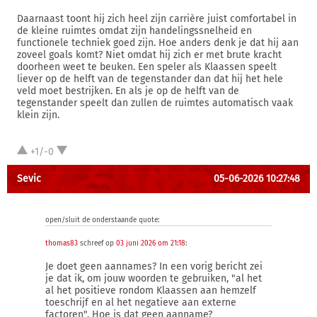
Daarnaast toont hij zich heel zijn carrière juist comfortabel in
de kleine ruimtes omdat zijn handelingssnelheid en
functionele techniek goed zijn. Hoe anders denk je dat hij aan
zoveel goals komt? Niet omdat hij zich er met brute kracht
doorheen weet te beuken. Een speler als Klaassen speelt
liever op de helft van de tegenstander dan dat hij het hele
veld moet bestrijken. En als je op de helft van de
tegenstander speelt dan zullen de ruimtes automatisch vaak
klein zijn.
+1/-0
Sevic
05-06-2026 10:27:48
open/sluit de onderstaande quote:
thomas83
schreef op
03 juni 2026 om 21:18
:
Je doet geen aannames? In een vorig bericht zei
je dat ik, om jouw woorden te gebruiken, "al het
al het positieve rondom Klaassen aan hemzelf
toeschrijf en al het negatieve aan externe
factoren". Hoe is dat geen aanname?