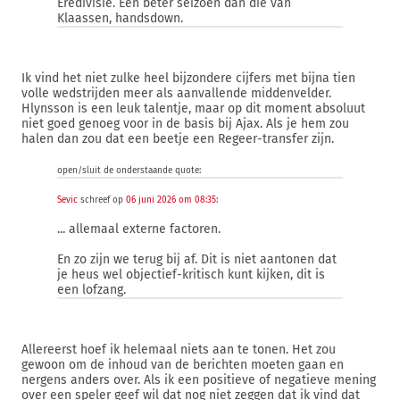
Eredivisie. Een beter seizoen dan die van
Klaassen, handsdown.
Ik vind het niet zulke heel bijzondere cijfers met bijna tien
volle wedstrijden meer als aanvallende middenvelder.
Hlynsson is een leuk talentje, maar op dit moment absoluut
niet goed genoeg voor in de basis bij Ajax. Als je hem zou
halen dan zou dat een beetje een Regeer-transfer zijn.
open/sluit de onderstaande quote:
Sevic
schreef op
06 juni 2026 om 08:35
:
... allemaal externe factoren.
En zo zijn we terug bij af. Dit is niet aantonen dat
je heus wel objectief-kritisch kunt kijken, dit is
een lofzang.
Allereerst hoef ik helemaal niets aan te tonen. Het zou
gewoon om de inhoud van de berichten moeten gaan en
nergens anders over. Als ik een positieve of negatieve mening
over een speler geef wil dat nog niet zeggen dat ik vind dat