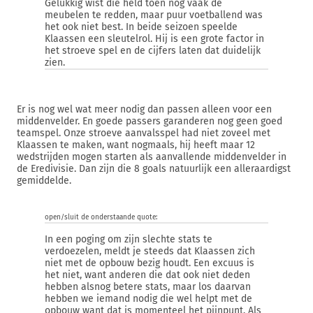
Gelukkig wist die held toen nog vaak de
meubelen te redden, maar puur voetballend was
het ook niet best. In beide seizoen speelde
Klaassen een sleutelrol. Hij is een grote factor in
het stroeve spel en de cijfers laten dat duidelijk
zien.
Er is nog wel wat meer nodig dan passen alleen voor een
middenvelder. En goede passers garanderen nog geen goed
teamspel. Onze stroeve aanvalsspel had niet zoveel met
Klaassen te maken, want nogmaals, hij heeft maar 12
wedstrijden mogen starten als aanvallende middenvelder in
de Eredivisie. Dan zijn die 8 goals natuurlijk een alleraardigst
gemiddelde.
open/sluit de onderstaande quote:
In een poging om zijn slechte stats te
verdoezelen, meldt je steeds dat Klaassen zich
niet met de opbouw bezig houdt. Een excuus is
het niet, want anderen die dat ook niet deden
hebben alsnog betere stats, maar los daarvan
hebben we iemand nodig die wel helpt met de
opbouw want dat is momenteel het pijnpunt. Als