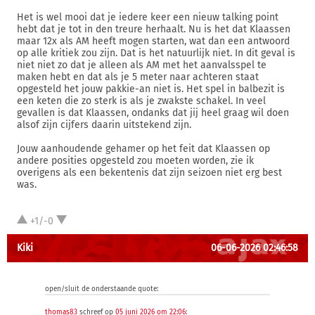
Het is wel mooi dat je iedere keer een nieuw talking point
hebt dat je tot in den treure herhaalt. Nu is het dat Klaassen
maar 12x als AM heeft mogen starten, wat dan een antwoord
op alle kritiek zou zijn. Dat is het natuurlijk niet. In dit geval is
niet niet zo dat je alleen als AM met het aanvalsspel te
maken hebt en dat als je 5 meter naar achteren staat
opgesteld het jouw pakkie-an niet is. Het spel in balbezit is
een keten die zo sterk is als je zwakste schakel. In veel
gevallen is dat Klaassen, ondanks dat jij heel graag wil doen
alsof zijn cijfers daarin uitstekend zijn.
Jouw aanhoudende gehamer op het feit dat Klaassen op
andere posities opgesteld zou moeten worden, zie ik
overigens als een bekentenis dat zijn seizoen niet erg best
was.
+1/-0
Kiki
06-06-2026 02:46:58
open/sluit de onderstaande quote:
thomas83
schreef op
05 juni 2026 om 22:06
: