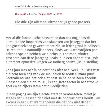
open/sluit de onderstaande quote:
thomas83
schreef op
04 juni 2026 om 21:20
:
Die drie zijn allemaal uitzonderlijk goede passers
Met al die fantastische passers en dan ook nog eens de
uitmuntende loopacties van Klaassen zou je zeggen dat het
een goed seizoen geweest moet zijn. In ieder geval in balbezit.
De realiteit is natuurlijk anders, sinds we 34 wedstrijden per
seizoen spelen hebben we slechts in 1 seizoen minder
gescoord dan deze jaargang. Zoals je in een andere discussie
al terecht opmerkte kregen we Dolberg nauwelijks in stelling.
Vorig jaar was het in balbezit ook niet heel veel. Gelukkig wist
die held toen nog vaak de meubelen te redden, maar puur
voetballend was het ook niet best. In beide seizoen speelde
Klaassen een sleutelrol. Hij is een grote factor in het stroeve
spel en de cijfers laten dat duidelijk zien.
In een poging om zijn slechte stats te verdoezelen, meldt je
steeds dat Klaassen zich niet met de opbouw bezig houdt. Een
excuus is het niet, want anderen die dat ook niet deden