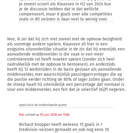
je zoveel scoort als Klaassen in H2 van 2024 kun
je de discussie hebben dat ie dat wellicht
compenseert, maar 8 goals over alle competities
zoals in dit seizoen is daar veel te weinig voor.
Nee, ik zei dat hij zich niet zoveel met de opbouw bezighield
als sommige andere spelers. Klaassen zit hier in een
enigszins uitzonderlijke situatie in de zin dat hij enerzijds een
aanvallende middenvelder is die vaak in een meer
controlerende rol heeft moeten spelen (zonder zich heel
nadrukkelijk met de opbouw te bemoeien), en anderzijds
heeft hij 12 wedstrijden in de basis gestaan als aanvallende
middenvelder, met waarschijnlijk passingpercentages die op
die positie eerder richting de 80% of lager zullen gaan. Onder
de streep haalt hij uiteindelijk een percentage dat normaal is
voor een middenvelder, een feit dat je selectief blijft negeren.
open/sluit de onderstaande quote:
Kiki
schreef op
05 juni 2026 om 11:48
:
Richard Knopper heeft weleens 15 goals in 1
Eredivisie-seizoen gemaakt en ook nog eens 10