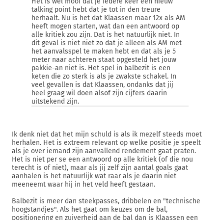
Het is wel mooi dat je iedere keer een nieuw
talking point hebt dat je tot in den treure
herhaalt. Nu is het dat Klaassen maar 12x als AM
heeft mogen starten, wat dan een antwoord op
alle kritiek zou zijn. Dat is het natuurlijk niet. In
dit geval is niet niet zo dat je alleen als AM met
het aanvalsspel te maken hebt en dat als je 5
meter naar achteren staat opgesteld het jouw
pakkie-an niet is. Het spel in balbezit is een
keten die zo sterk is als je zwakste schakel. In
veel gevallen is dat Klaassen, ondanks dat jij
heel graag wil doen alsof zijn cijfers daarin
uitstekend zijn.
Ik denk niet dat het mijn schuld is als ik mezelf steeds moet
herhalen. Het is extreem relevant op welke positie je speelt
als je over iemand zijn aanvallend rendement gaat praten.
Het is niet per se een antwoord op alle kritiek (of die nou
terecht is of niet), maar als jij zelf zijn aantal goals gaat
aanhalen is het natuurlijk wat raar als je daarin niet
meeneemt waar hij in het veld heeft gestaan.
Balbezit is meer dan steekpasses, dribbelen en "technische
hoogstandjes". Als het gaat om keuzes om de bal,
positionering en zuiverheid aan de bal dan is Klaassen een