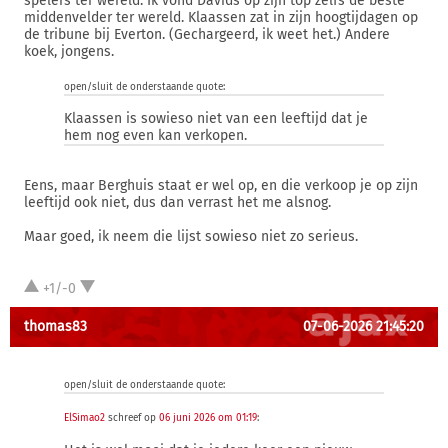
spelers ter wereld. Ik vond Davids op zijn top zelfs dé beste
middenvelder ter wereld. Klaassen zat in zijn hoogtijdagen op
de tribune bij Everton. (Gechargeerd, ik weet het.) Andere
koek, jongens.
open/sluit de onderstaande quote:
Klaassen is sowieso niet van een leeftijd dat je
hem nog even kan verkopen.
Eens, maar Berghuis staat er wel op, en die verkoop je op zijn
leeftijd ook niet, dus dan verrast het me alsnog.
Maar goed, ik neem die lijst sowieso niet zo serieus.
+1/-0
thomas83
07-06-2026 21:45:20
open/sluit de onderstaande quote:
ElSimao2
schreef op
06 juni 2026 om 01:19
: