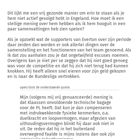
Dit lijkt me een vrij gezonde manier om erin te staan als je
hem niet actief gevolgd hebt in Engeland. Hoe moet ik een
stellige mening over hem hebben als ik hem hooguit in een
paar samenvattingen heb zien spelen?
Als je opzoekt wat de supporters van Everton over zijn periode
daar zeiden dan worden er ook allerlei dingen over de
samenstelling en het functioneren van het team genoemd. Als
ik dat zou aanhalen zou je dat ongetwijfeld excuses noemen.
Overigens kan je niet per se zeggen dat hij niet goed genoeg
was voor de competitie en dat hij zich niet terug had kunnen
knokken. Hij heeft alleen snel eieren voor zijn geld gekozen
en is naar de Bundesliga vertrokken.
open/sluit de onderstaande quote:
Mijn (volgens mij vrij genuanceerde) mening is
dat Klaassen onvoldoende technische bagage
voor de PL heeft. Dat kun je dan compenseren
met indrukwekkende fysieke kenmerken, o.a.
duelkracht en loopvermogen, maar afgezien van
uithoudingsvermogen blinkt hij daar ook niet in
uit. De reden dat hij in het buitenland
overwegend faalde is mijns inziens dan ook zijn