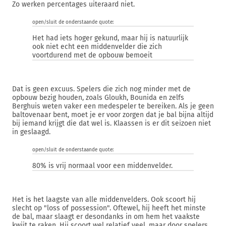
Zo werken percentages uiteraard niet.
open/sluit de onderstaande quote:
Het had iets hoger gekund, maar hij is natuurlijk
ook niet echt een middenvelder die zich
voortdurend met de opbouw bemoeit
Dat is geen excuus. Spelers die zich nog minder met de
opbouw bezig houden, zoals Gloukh, Bounida en zelfs
Berghuis weten vaker een medespeler te bereiken. Als je geen
baltovenaar bent, moet je er voor zorgen dat je bal bijna altijd
bij iemand krijgt die dat wel is. Klaassen is er dit seizoen niet
in geslaagd.
open/sluit de onderstaande quote:
80% is vrij normaal voor een middenvelder.
Het is het laagste van alle middenvelders. Ook scoort hij
slecht op "loss of possession". Oftewel, hij heeft het minste
de bal, maar slaagt er desondanks in om hem het vaakste
kwijt te raken. Hij scoort wel relatief veel, maar door spelers