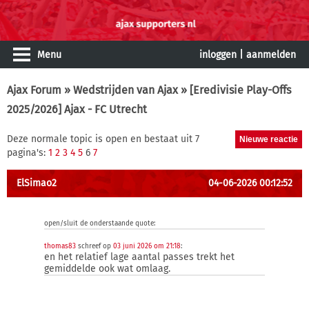
Menu
inloggen
|
aanmelden
Ajax Forum
»
Wedstrijden van Ajax
» [Eredivisie Play-Offs
2025/2026] Ajax - FC Utrecht
Deze normale topic is open en bestaat uit 7
pagina's:
1
2
3
4
5
6
7
ElSimao2
04-06-2026 00:12:52
open/sluit de onderstaande quote:
thomas83
schreef op
03 juni 2026 om 21:18
:
en het relatief lage aantal passes trekt het
gemiddelde ook wat omlaag.