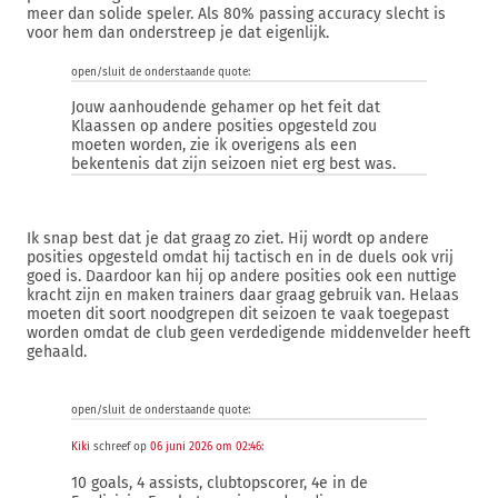
meer dan solide speler. Als 80% passing accuracy slecht is
voor hem dan onderstreep je dat eigenlijk.
open/sluit de onderstaande quote:
Jouw aanhoudende gehamer op het feit dat
Klaassen op andere posities opgesteld zou
moeten worden, zie ik overigens als een
bekentenis dat zijn seizoen niet erg best was.
Ik snap best dat je dat graag zo ziet. Hij wordt op andere
posities opgesteld omdat hij tactisch en in de duels ook vrij
goed is. Daardoor kan hij op andere posities ook een nuttige
kracht zijn en maken trainers daar graag gebruik van. Helaas
moeten dit soort noodgrepen dit seizoen te vaak toegepast
worden omdat de club geen verdedigende middenvelder heeft
gehaald.
open/sluit de onderstaande quote:
Kiki
schreef op
06 juni 2026 om 02:46
:
10 goals, 4 assists, clubtopscorer, 4e in de