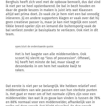
Berghuis heeft zich veel met de opbouw bemoeit, dus dat vind
ik niet per se heel opzienbarend. De bal in bezit houden en
daar de goede keuzes in maken is juist iets wat Klaassen
altijd wel prima doet. Zo vaak zie je hem niet een bal onnodig
inleveren. Jij en andere supporters klagen er vaak over dat hij
geen creatieve passer is, maar je kan niet tegelijk een soort
tikkie breed-speler zijn en iemand die buitensporig vaak de
bal verliest zonder je basisplaats te verliezen. Ook niet in dit
team.
open/sluit de onderstaande quote:
Het is het laagste van alle middenvelders. Ook
scoort hij slecht op "loss of possession". Oftewel,
hij heeft het minste de bal, maar slaagt er
desondanks in om hem het vaakste kwijt te
raken.
Dat eerste is niet per se belangrijk. We hebben relatief veel
middenvelders van wie passen een van hun sterkste punten
is. Het gaat er meer om of het normale cijfers zijn voor een
middenvelder. Van wat ik zo gauw kan vinden is tussen de 78%
en 88% normaal voor een middenvelder, afhankelijk van in