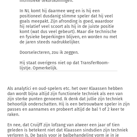
intrinsieke tekortkomingen.
In NL komt hij daarmee weg en is hij een
positioneel dusdanig slimme speler dat hij veel
goals meepakt. Zijn afronding is goed, waardoor
hij relatief veel scoort als hij in de juiste positie
komt (wat dus veel gebeurt). Maar die technische
en fysieke beperkingen blijven, en worden nu met
de jaren steeds nadrukkelijker.
Doorselecteren, zou ik zeggen.
Hij staat overigens niet op dat TransferRoom-
lijstje. Opmerkelijk.
Als analytici en oud-spelers etc. het over Klaassen hebben
dan wordt bijna altijd zijn functionele techniek als een van
zijn sterke punten genoemd. Ik denk dat jullie zijn techniek
behoorlijk onderschatten. Hij is een betrouwbare speler in zijn
passes en aannames en probeert altijd de bal 1 of 2 keer te
raken.
En nee, dat Cruijff zijn lofzang van alweer een jaar of tien
geleden is betekent niet dat Klaassen sindsdien zijn techniek
verloren is. De basis voor je balbehandeling vorm je in je