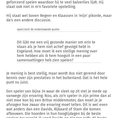
geforceerd spelen waardoor hij te veel balverlies lijdt. Hij
staat ook niet in m'n favoriete opstelling.
Hij staat wel boven Regeer en Klaassen in 'mijn' pikorde, maar
da's een andere discussie.
open/sluit de onderstaande quote:
Dit lijkt me een vrij gezonde manier om erin te
staan als je hem niet actief gevolgd hebt in
Engeland. Hoe moet ik een stellige mening over
hem hebben als ik hem hooguit in een paar
samenvattingen heb zien spelen?
Je mening is best stellig, maar wordt dus niet geremd door
kennis over zijn prestaties in het buitenland. Dat is het hele
punt nu juist.
Een speler van bijna 34 waar de sleet op zit stel je mede op
vanwege zijn ervaring. Nou, als zo'n speler in zijn prime dan al
niet mee kon bij een Britse middenmoter, dan moet je je
afvragen hoe zwaar die ervaring moet tellen. Dit is wel even
wat anders dan een Davids, Rijkaard of Stam die komen
afbouwen. Die hoorden in hun hoogtijdagen bij de beste