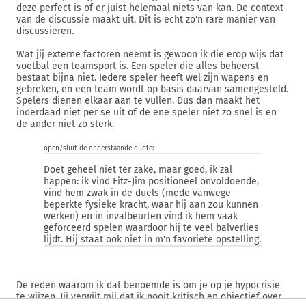
deze perfect is of er juist helemaal niets van kan. De context
van de discussie maakt uit. Dit is echt zo'n rare manier van
discussiëren.
Wat jij externe factoren neemt is gewoon ik die erop wijs dat
voetbal een teamsport is. Een speler die alles beheerst
bestaat bijna niet. Iedere speler heeft wel zijn wapens en
gebreken, en een team wordt op basis daarvan samengesteld.
Spelers dienen elkaar aan te vullen. Dus dan maakt het
inderdaad niet per se uit of de ene speler niet zo snel is en
de ander niet zo sterk.
open/sluit de onderstaande quote:
Doet geheel niet ter zake, maar goed, ik zal
happen: ik vind Fitz-Jim positioneel onvoldoende,
vind hem zwak in de duels (mede vanwege
beperkte fysieke kracht, waar hij aan zou kunnen
werken) en in invalbeurten vind ik hem vaak
geforceerd spelen waardoor hij te veel balverlies
lijdt. Hij staat ook niet in m'n favoriete opstelling.
De reden waarom ik dat benoemde is om je op je hypocrisie
te wijzen. Jij verwijt mij dat ik nooit kritisch en objectief over