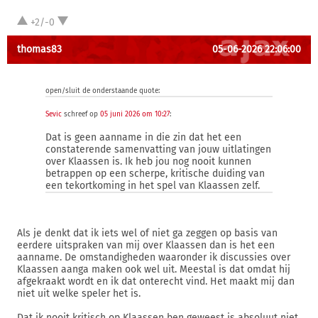
+2/-0
thomas83
05-06-2026 22:06:00
open/sluit de onderstaande quote:
Sevic
schreef op
05 juni 2026 om 10:27
:
Dat is geen aanname in die zin dat het een
constaterende samenvatting van jouw uitlatingen
over Klaassen is. Ik heb jou nog nooit kunnen
betrappen op een scherpe, kritische duiding van
een tekortkoming in het spel van Klaassen zelf.
Als je denkt dat ik iets wel of niet ga zeggen op basis van
eerdere uitspraken van mij over Klaassen dan is het een
aanname. De omstandigheden waaronder ik discussies over
Klaassen aanga maken ook wel uit. Meestal is dat omdat hij
afgekraakt wordt en ik dat onterecht vind. Het maakt mij dan
niet uit welke speler het is.
Dat ik nooit kritisch op Klaassen ben geweest is absoluut niet