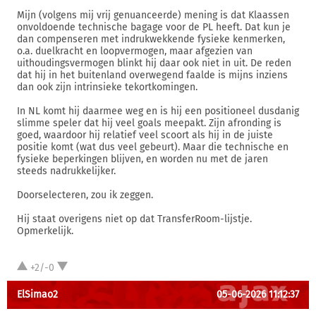
Mijn (volgens mij vrij genuanceerde) mening is dat Klaassen
onvoldoende technische bagage voor de PL heeft. Dat kun je
dan compenseren met indrukwekkende fysieke kenmerken,
o.a. duelkracht en loopvermogen, maar afgezien van
uithoudingsvermogen blinkt hij daar ook niet in uit. De reden
dat hij in het buitenland overwegend faalde is mijns inziens
dan ook zijn intrinsieke tekortkomingen.
In NL komt hij daarmee weg en is hij een positioneel dusdanig
slimme speler dat hij veel goals meepakt. Zijn afronding is
goed, waardoor hij relatief veel scoort als hij in de juiste
positie komt (wat dus veel gebeurt). Maar die technische en
fysieke beperkingen blijven, en worden nu met de jaren
steeds nadrukkelijker.
Doorselecteren, zou ik zeggen.
Hij staat overigens niet op dat TransferRoom-lijstje.
Opmerkelijk.
+2/-0
ElSimao2
05-06-2026 11:12:37