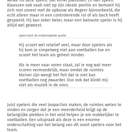
welke rol deze speelt. Dat klinkt plausibel. En dan speelt
Klaassen ook vaak niet op zijn ideale positie en bemoeit hij
zich niet zoveel met de opbouw als Regeer bijvoorbeeld, die
echt alleen maar in een controlerende rol of als back heeft
gespeeld. Hij kan zeker beter, maar een balvaste speler is hij
altijd wel geweest.
open/sluit de onderstaande quote:
Hij scoort wel relatief veel, maar door spelers als
hij kom je simpelweg niet aan voetballen toe en
scoort het team als geheel minder.
Als ie meer naar voren staat, zal ie nog wat meer
scoren vermoedelijk, maar omdat de ruimtes
kleiner zijn weegt het feit dat ie niet kan
voetballen nog zwaarder. Dus ook dat klinkt mij
niet als muziek in de oren.
Juist spelers die veel loopacties maken, de ruimtes weten te
vinden en zorgen dat je een meerderheid krijgt op de
belangrijke plekken in het veld helpen je om makkelijker te
voetballen. Een uitspraak als deze is een enorme
onderschatting van het belang van dit soort spelers voor het
team.