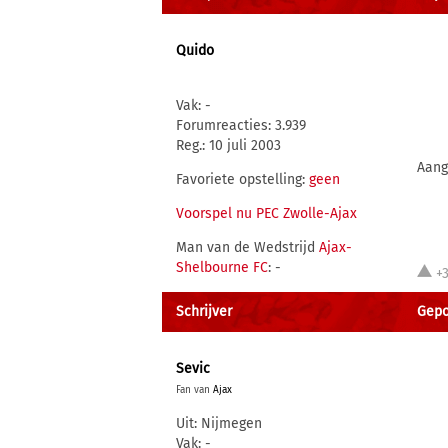
Quido
Vak: -
Forumreacties: 3.939
Reg.: 10 juli 2003
Aang
Favoriete opstelling:
geen
Voorspel nu PEC Zwolle-Ajax
Man van de Wedstrijd
Ajax-
Shelbourne FC
: -
+
Schrijver
Gepo
Sevic
Fan van
Ajax
Uit: Nijmegen
Vak: -