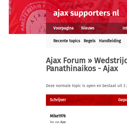
Voorpagina
Nieuws
Forums
In
Recente topics
Regels
Handleiding
Ajax Forum
»
Wedstrij
Panathinaikos - Ajax
Deze normale topic is open en bestaat uit 3 
Schrijver
Gepo
Mike1976
Fan van
Ajax