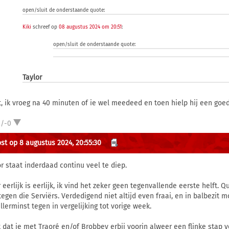
open/sluit de onderstaande quote:
Kiki
schreef op
08 augustus 2024 om 20:51
:
open/sluit de onderstaande quote:
Taylor
t, ik vroeg na 40 minuten of ie wel meedeed en toen hielp hij een go
2/-0
st op 8 augustus 2024, 20:55:30
or staat inderdaad continu veel te diep.
 eerlijk is eerlijk, ik vind het zeker geen tegenvallende eerste helft. 
tegen die Serviërs. Verdedigend niet altijd even fraai, en in balbezit 
llerminst tegen in vergelijking tot vorige week.
 dat je met Traoré en/of Brobbey erbij voorin alweer een flinke stap 