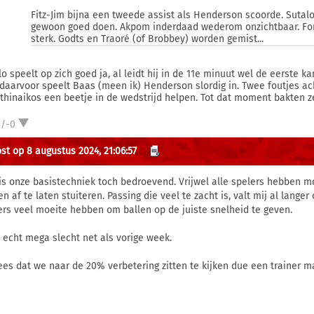
Fitz-Jim bijna een tweede assist als Henderson scoorde. Sutalo
gewoon goed doen. Akpom inderdaad wederom onzichtbaar. Forb
sterk. Godts en Traoré (of Brobbey) worden gemist...
lo speelt op zich goed ja, al leidt hij in de 11e minuut wel de eerste k
 daarvoor speelt Baas (meen ik) Henderson slordig in. Twee foutjes a
thinaikos een beetje in de wedstrijd helpen. Tot dat moment bakten z
3/-0
st op 8 augustus 2024, 21:06:57
is onze basistechniek toch bedroevend. Vrijwel alle spelers hebben m
en af te laten stuiteren. Passing die veel te zacht is, valt mij al lang
ers veel moeite hebben om ballen op de juiste snelheid te geven.
 echt mega slecht net als vorige week.
rees dat we naar de 20% verbetering zitten te kijken due een trainer m