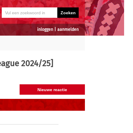
inloggen
|
aanmelden
eague 2024/25]