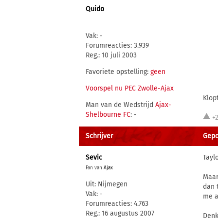
Quido
Vak: -
Forumreacties: 3.939
Reg.: 10 juli 2003
Favoriete opstelling:
geen
Voorspel nu PEC Zwolle-Ajax
Klop
Man van de Wedstrijd
Ajax-
Shelbourne FC
: -
+
Schrijver
Gepo
Sevic
Tayl
Fan van
Ajax
Maar
Uit: Nijmegen
dan 
Vak: -
me a
Forumreacties: 4.763
Reg.: 16 augustus 2007
Denk