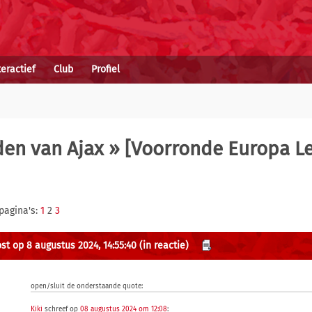
teractief
Club
Profiel
den van Ajax
» [Voorronde Europa L
pagina's:
1
2
3
st op 8 augustus 2024, 14:55:40
(in reactie)
open/sluit de onderstaande quote:
Kiki
schreef op
08 augustus 2024 om 12:08
: