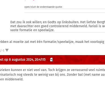
open/sluit de onderstaande quote:
Dat zou ik ook willen; en Godts op linksbuiten. Het liefste Berg
met daarachter een goed controlerend middenveld. Farioli is 
vaste formatie en speelwijze.
ebben al moeite zat met één formatie/speelwijze, maak het voorlopig m
/-1
st op 8 augustus 2024, 20:47:15
Grieken kunnen er niet veel van. Toch krijgen ze verrassend veel ruimte
nisatorisch nog steeds te weinig van bij ons. Zonder bal (met name aan
een middenveld.