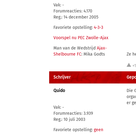
Vak: -
Forumreacties: 4.170
Reg.: 14 december 2005
Favoriete opstelling:
4-3-3
Voorspel nu PEC Zwolle-Ajax
Man van de Wedstrijd
Ajax-
Shelbourne FC
: Mika Godts
Ze h
+1
Schrijver
Gepo
Quido
Die 
orga
er g
Vak: -
Forumreacties: 3.939
Reg.: 10 juli 2003
Favoriete opstelling:
geen