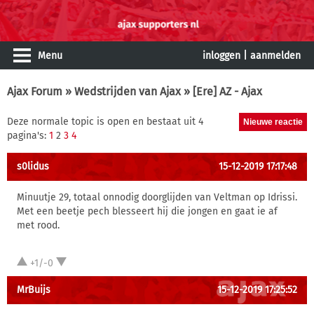
Menu
inloggen
|
aanmelden
Ajax Forum
»
Wedstrijden van Ajax
» [Ere] AZ - Ajax
Deze normale topic is open en bestaat uit 4
pagina's:
1
2
3
4
s0lidus
15-12-2019 17:17:48
Minuutje 29, totaal onnodig doorglijden van Veltman op Idrissi.
Met een beetje pech blesseert hij die jongen en gaat ie af
met rood.
+1/-0
MrBuijs
15-12-2019 17:25:52