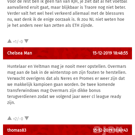
Voor de rest ben ik geen fan van KJH, je ziet dat al het voetbal
aanvallend eruit gaat, maar blijkbaar is Traore nog niet beter.
Verder valt het wel heel verkeerd allemaal met de blessures
nu, wat denk ik de enige oorzaak is. Ik zou NL niet weten hoe
je het anders neer kan zetten als ETH zijnde.
+1/-0
Chelsea Man
15-12-2019 18:48:55
Huntelaar en Veltman mag je nooit meer opstellen. Overmars
mag aan de bak in de winterstop om zijn fouten te herstellen.
Verwacht overigens dat als Neres en Promes er weer zijn dat
we makkelijk kampioen gaan worden. De twee komende
transferwindows mag Overmars zijn dikke bonus
terugverdienen zodat we volgend jaar weer cl league ready
zijn.
+2/-0
thomas83
15-12-2019 18:49:43