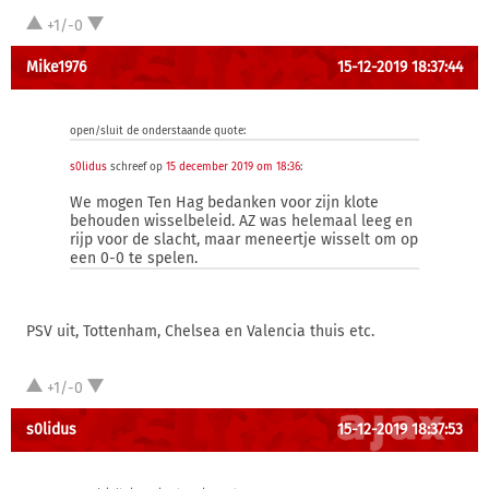
+1/-0
Mike1976
15-12-2019 18:37:44
open/sluit de onderstaande quote:
s0lidus
schreef op
15 december 2019 om 18:36
:
We mogen Ten Hag bedanken voor zijn klote
behouden wisselbeleid. AZ was helemaal leeg en
rijp voor de slacht, maar meneertje wisselt om op
een 0-0 te spelen.
PSV uit, Tottenham, Chelsea en Valencia thuis etc.
+1/-0
s0lidus
15-12-2019 18:37:53