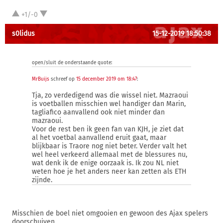
+1/-0
s0lidus
15-12-2019 18:50:38
open/sluit de onderstaande quote:
MrBuijs
schreef op
15 december 2019 om 18:47
:
Tja, zo verdedigend was die wissel niet. Mazraoui
is voetballen misschien wel handiger dan Marin,
tagliafico aanvallend ook niet minder dan
mazraoui.
Voor de rest ben ik geen fan van KJH, je ziet dat
al het voetbal aanvallend eruit gaat, maar
blijkbaar is Traore nog niet beter. Verder valt het
wel heel verkeerd allemaal met de blessures nu,
wat denk ik de enige oorzaak is. Ik zou NL niet
weten hoe je het anders neer kan zetten als ETH
zijnde.
Misschien de boel niet omgooien en gewoon des Ajax spelers
doorschuiven.