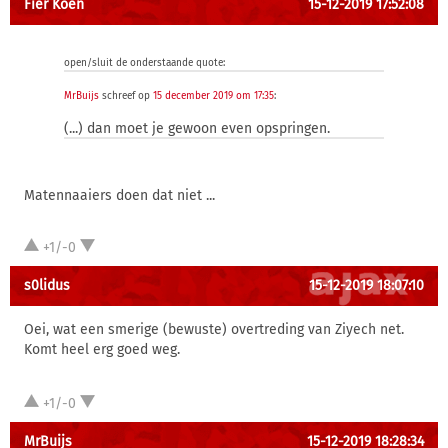
Fier Koen
15-12-2019 17:52:08
open/sluit de onderstaande quote:
MrBuijs
schreef op
15 december 2019 om 17:35
:
(...) dan moet je gewoon even opspringen.
Matennaaiers doen dat niet ...
+1/-0
s0lidus
15-12-2019 18:07:10
Oei, wat een smerige (bewuste) overtreding van Ziyech net.
Komt heel erg goed weg.
+1/-0
MrBuijs
15-12-2019 18:28:34