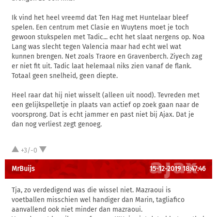
Ik vind het heel vreemd dat Ten Hag met Huntelaar bleef
spelen. Een centrum met Clasie en Wuytens moet je toch
gewoon stukspelen met Tadic... echt het slaat nergens op. Noa
Lang was slecht tegen Valencia maar had echt wel wat
kunnen brengen. Net zoals Traore en Gravenberch. Ziyech zag
er niet fit uit. Tadic laat helemaal niks zien vanaf de flank.
Totaal geen snelheid, geen diepte.
Heel raar dat hij niet wisselt (alleen uit nood). Tevreden met
een gelijkspelletje in plaats van actief op zoek gaan naar de
voorsprong. Dat is echt jammer en past niet bij Ajax. Dat je
dan nog verliest zegt genoeg.
+3/-0
MrBuijs
15-12-2019 18:47:46
Tja, zo verdedigend was die wissel niet. Mazraoui is
voetballen misschien wel handiger dan Marin, tagliafico
aanvallend ook niet minder dan mazraoui.