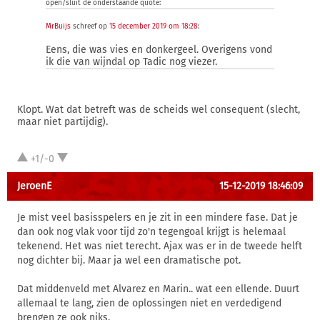
open/sluit de onderstaande quote:
MrBuijs
schreef op
15 december 2019 om 18:28
:
Eens, die was vies en donkergeel. Overigens vond
ik die van wijndal op Tadic nog viezer.
Klopt. Wat dat betreft was de scheids wel consequent (slecht,
maar niet partijdig).
+1/-0
JeroenE
15-12-2019 18:46:09
Je mist veel basisspelers en je zit in een mindere fase. Dat je
dan ook nog vlak voor tijd zo'n tegengoal krijgt is helemaal
tekenend. Het was niet terecht. Ajax was er in de tweede helft
nog dichter bij. Maar ja wel een dramatische pot.
Dat middenveld met Alvarez en Marin.. wat een ellende. Duurt
allemaal te lang, zien de oplossingen niet en verdedigend
brengen ze ook niks.