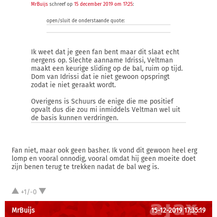
MrBuijs
schreef op
15 december 2019 om 17:25
:
open/sluit de onderstaande quote:
Ik weet dat je geen fan bent maar dit slaat echt
nergens op. Slechte aanname Idrissi, Veltman
maakt een keurige sliding op de bal, ruim op tijd.
Dom van Idrissi dat ie niet gewoon opspringt
zodat ie niet geraakt wordt.
Overigens is Schuurs de enige die me positief
opvalt dus die zou mi inmiddels Veltman wel uit
de basis kunnen verdringen.
Fan niet, maar ook geen basher. Ik vond dit gewoon heel erg
lomp en vooral onnodig, vooral omdat hij geen moeite doet
zijn benen terug te trekken nadat de bal weg is.
+1/-0
MrBuijs
15-12-2019 17:35:19