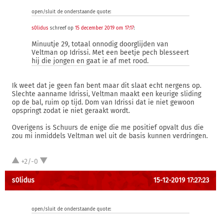
open/sluit de onderstaande quote:
s0lidus
schreef op
15 december 2019 om 17:17
:
Minuutje 29, totaal onnodig doorglijden van
Veltman op Idrissi. Met een beetje pech blesseert
hij die jongen en gaat ie af met rood.
Ik weet dat je geen fan bent maar dit slaat echt nergens op.
Slechte aanname Idrissi, Veltman maakt een keurige sliding
op de bal, ruim op tijd. Dom van Idrissi dat ie niet gewoon
opspringt zodat ie niet geraakt wordt.
Overigens is Schuurs de enige die me positief opvalt dus die
zou mi inmiddels Veltman wel uit de basis kunnen verdringen.
+2/-0
s0lidus
15-12-2019 17:27:23
open/sluit de onderstaande quote: