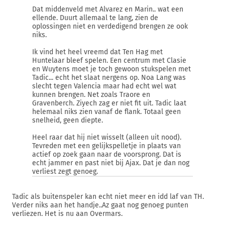
Dat middenveld met Alvarez en Marin.. wat een
ellende. Duurt allemaal te lang, zien de
oplossingen niet en verdedigend brengen ze ook
niks.
Ik vind het heel vreemd dat Ten Hag met
Huntelaar bleef spelen. Een centrum met Clasie
en Wuytens moet je toch gewoon stukspelen met
Tadic... echt het slaat nergens op. Noa Lang was
slecht tegen Valencia maar had echt wel wat
kunnen brengen. Net zoals Traore en
Gravenberch. Ziyech zag er niet fit uit. Tadic laat
helemaal niks zien vanaf de flank. Totaal geen
snelheid, geen diepte.
Heel raar dat hij niet wisselt (alleen uit nood).
Tevreden met een gelijkspelletje in plaats van
actief op zoek gaan naar de voorsprong. Dat is
echt jammer en past niet bij Ajax. Dat je dan nog
verliest zegt genoeg.
Tadic als buitenspeler kan echt niet meer en idd laf van TH.
Verder niks aan het handje..Az gaat nog genoeg punten
verliezen. Het is nu aan Overmars.