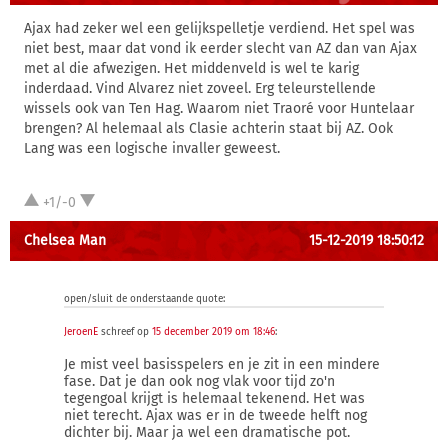
Ajax had zeker wel een gelijkspelletje verdiend. Het spel was
niet best, maar dat vond ik eerder slecht van AZ dan van Ajax
met al die afwezigen. Het middenveld is wel te karig
inderdaad. Vind Alvarez niet zoveel. Erg teleurstellende
wissels ook van Ten Hag. Waarom niet Traoré voor Huntelaar
brengen? Al helemaal als Clasie achterin staat bij AZ. Ook
Lang was een logische invaller geweest.
+1/-0
Chelsea Man
15-12-2019 18:50:12
open/sluit de onderstaande quote:
JeroenE
schreef op
15 december 2019 om 18:46
:
Je mist veel basisspelers en je zit in een mindere
fase. Dat je dan ook nog vlak voor tijd zo'n
tegengoal krijgt is helemaal tekenend. Het was
niet terecht. Ajax was er in de tweede helft nog
dichter bij. Maar ja wel een dramatische pot.