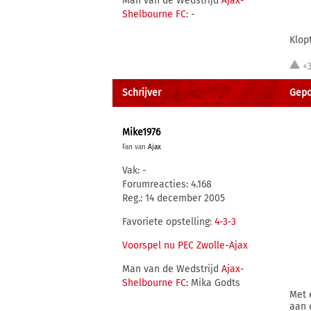
Man van de Wedstrijd
Ajax-
Shelbourne FC
: -
Klop
+
Schrijver
Gepos
Mike1976
Fan van
Ajax
Vak: -
Forumreacties: 4.168
Reg.: 14 december 2005
Favoriete opstelling:
4-3-3
Voorspel nu PEC Zwolle-Ajax
Man van de Wedstrijd
Ajax-
Shelbourne FC
: Mika Godts
Met 
aan 