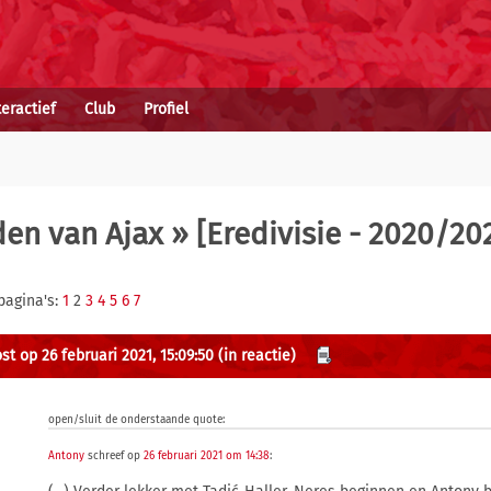
teractief
Club
Profiel
den van Ajax
» [Eredivisie - 2020/202
pagina's:
1
2
3
4
5
6
7
st op 26 februari 2021, 15:09:50
(in reactie)
open/sluit de onderstaande quote:
Antony
schreef op
26 februari 2021 om 14:38
: