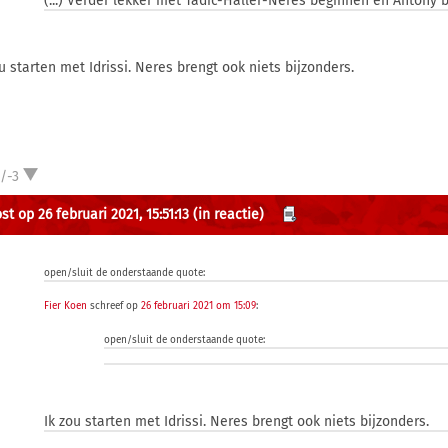
(...) Verder lekker met Tadić-Haller-Neres beginnen en Antony b
ou starten met Idrissi. Neres brengt ook niets bijzonders.
/-3
t op 26 februari 2021, 15:51:13
(in reactie)
open/sluit de onderstaande quote:
Fier Koen
schreef op
26 februari 2021 om 15:09
:
open/sluit de onderstaande quote:
Ik zou starten met Idrissi. Neres brengt ook niets bijzonders.