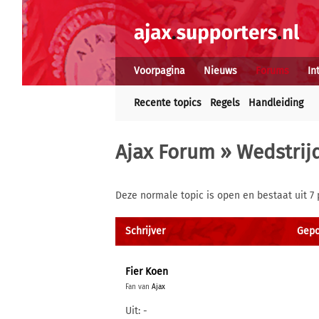
Voorpagina
Nieuws
Forums
In
Recente topics
Regels
Handleiding
Ajax Forum
»
Wedstrij
Deze normale topic is open en bestaat uit 7 
Schrijver
Gepo
Fier Koen
Fan van
Ajax
Uit: -