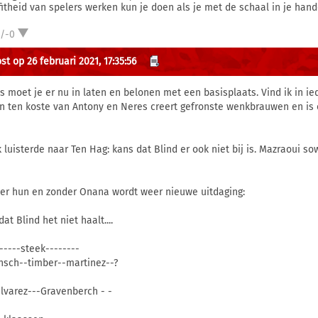
fitheid van spelers werken kun je doen als je met de schaal in je hand
1/-0
t op 26 februari 2021, 17:35:56
s moet je er nu in laten en belonen met een basisplaats. Vind ik in ied
n ten koste van Antony en Neres creert gefronste wenkbrauwen en is 
k luisterde naar Ten Hag: kans dat Blind er ook niet bij is. Mazraoui so
er hun en zonder Onana wordt weer nieuwe uitdaging:
dat Blind het niet haalt....
------steek--------
nsch--timber--martinez--?
alvarez---Gravenberch - -