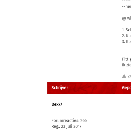
----
--ne
@ wi
1. Sc
2. K
3. K
Pitti
Ik zi
+2
Schrijver
Gepos
Dex77
Forumreacties: 266
Reg.: 23 juli 2017