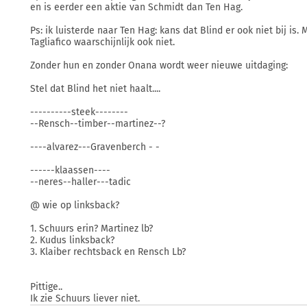
en is eerder een aktie van Schmidt dan Ten Hag.
Ps: ik luisterde naar Ten Hag: kans dat Blind er ook niet bij is.
Tagliafico waarschijnlijk ook niet.
Zonder hun en zonder Onana wordt weer nieuwe uitdaging:
Stel dat Blind het niet haalt....
----------steek--------
--Rensch--timber--martinez--?
----alvarez---Gravenberch - -
------klaassen----
--neres--haller---tadic
@ wie op linksback?
1. Schuurs erin? Martinez lb?
2. Kudus linksback?
3. Klaiber rechtsback en Rensch Lb?
Pittige..
Ik zie Schuurs liever niet.