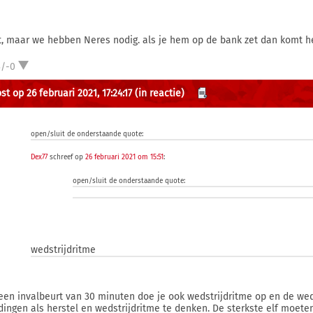
t, maar we hebben Neres nodig. als je hem op de bank zet dan komt he
3/-0
t op 26 februari 2021, 17:24:17
(in reactie)
open/sluit de onderstaande quote:
Dex77
schreef op
26 februari 2021 om 15:51
:
open/sluit de onderstaande quote:
wedstrijdritme
een invalbeurt van 30 minuten doe je ook wedstrijdritme op en de weds
dingen als herstel en wedstrijdritme te denken. De sterkste elf moete