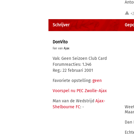
Anto
+
Schrijver
Gepos
DonVito
Fan van
Ajax
Vak: Geen Seizoen Club Card
Forumreacties: 1.346
Reg.: 22 februari 2001
Favoriete opstelling:
geen
Voorspel nu PEC Zwolle-Ajax
Man van de Wedstrijd
Ajax-
Shelbourne FC
: -
Weet 
Maar
Dan 
Echt