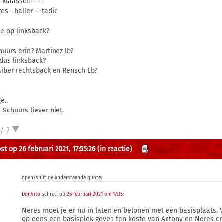
--klaassen----
res--haller---tadic
e op linksback?
huurs erin? Martinez lb?
udus linksback?
laiber rechtsback en Rensch Lb?
ge..
e Schuurs liever niet.
/-2
t op 26 februari 2021, 17:55:26
(in reactie)
open/sluit de onderstaande quote:
DonVito
schreef op
26 februari 2021 om 17:35
:
Neres moet je er nu in laten en belonen met een basisplaats. Vin
op eens een basisplek geven ten koste van Antony en Neres c