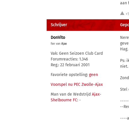
aan 
+
Schrijver
Gepos
DonVito
Nere
geve
Fan van
Ajax
Hag.
Vak: Geen Seizoen Club Card
Forumreacties: 1.346
Ps: i
Reg.: 22 februari 2001
niet.
Favoriete opstelling:
geen
Zond
Voorspel nu PEC Zwolle-Ajax
Stel 
Man van de Wedstrijd
Ajax-
Shelbourne FC
: -
----
--Re
----