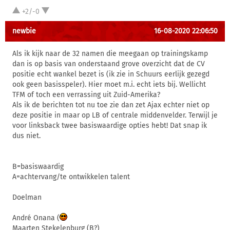
+2/-0
newbie
16-08-2020 22:06:50
Als ik kijk naar de 32 namen die meegaan op trainingskamp
dan is op basis van onderstaand grove overzicht dat de CV
positie echt wankel bezet is (ik zie in Schuurs eerlijk gezegd
ook geen basisspeler). Hier moet m.i. echt iets bij. Wellicht
TFM of toch een verrassing uit Zuid-Amerika?
Als ik de berichten tot nu toe zie dan zet Ajax echter niet op
deze positie in maar op LB of centrale middenvelder. Terwijl je
voor linksback twee basiswaardige opties hebt! Dat snap ik
dus niet.
B=basiswaardig
A=achtervang/te ontwikkelen talent
Doelman
André Onana (
Maarten Stekelenburg (B?)