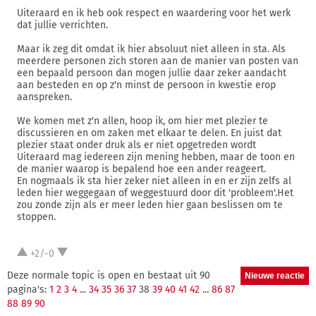
Uiteraard en ik heb ook respect en waardering voor het werk
dat jullie verrichten.
Maar ik zeg dit omdat ik hier absoluut niet alleen in sta. Als
meerdere personen zich storen aan de manier van posten van
een bepaald persoon dan mogen jullie daar zeker aandacht
aan besteden en op z'n minst de persoon in kwestie erop
aanspreken.
We komen met z'n allen, hoop ik, om hier met plezier te
discussieren en om zaken met elkaar te delen. En juist dat
plezier staat onder druk als er niet opgetreden wordt
Uiteraard mag iedereen zijn mening hebben, maar de toon en
de manier waarop is bepalend hoe een ander reageert.
En nogmaals ik sta hier zeker niet alleen in en er zijn zelfs al
leden hier weggegaan of weggestuurd door dit 'probleem'.Het
zou zonde zijn als er meer leden hier gaan beslissen om te
stoppen.
+2/-0
Deze normale topic is open en bestaat uit 90
pagina's:
1
2
3
4
...
34
35
36
37
38
39
40
41
42
...
86
87
88
89
90