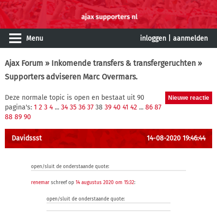
Menu
inloggen
|
aanmelden
Ajax Forum
»
Inkomende transfers & transfergeruchten
»
Supporters adviseren Marc Overmars.
Deze normale topic is open en bestaat uit 90
pagina's:
1
2
3
4
...
34
35
36
37
38
39
40
41
42
...
86
87
88
89
90
Davidssst
14-08-2020 19:46:44
open/sluit de onderstaande quote:
renemar
schreef op
14 augustus 2020 om 15:32
:
open/sluit de onderstaande quote: