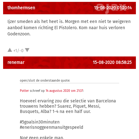
thomhermsen
15-08-2020 01:20:14
Ijzer smeden als het heet is. Morgen met een niet te weigeren
aanbod komen richting El Pistolero. Kom naar huis verloren
Godenzoon.
+1/-0
renemar
15-08-2020 08:58:25
open/sluit de onderstaande quote:
Potter
schreef op
14 augustus 2020 om 21:37
:
Hoeveel ervaring zou die selectie van Barcelona
trouwens hebben? Suarez, Piquet, Messi,
Busquets, Alba? 1-4 na een half uur.
#5goalsin30minuten
#enerisnoggeenmanuitgespeeld
Nog geen enkele man.