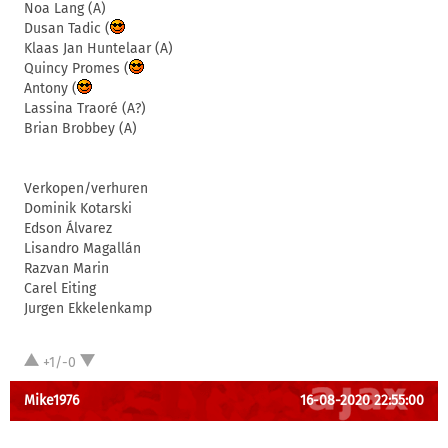
Noa Lang (A)
Dusan Tadic (
Klaas Jan Huntelaar (A)
Quincy Promes (
Antony (
Lassina Traoré (A?)
Brian Brobbey (A)
Verkopen/verhuren
Dominik Kotarski
Edson Álvarez
Lisandro Magallán
Razvan Marin
Carel Eiting
Jurgen Ekkelenkamp
+1/-0
Mike1976
16-08-2020 22:55:00