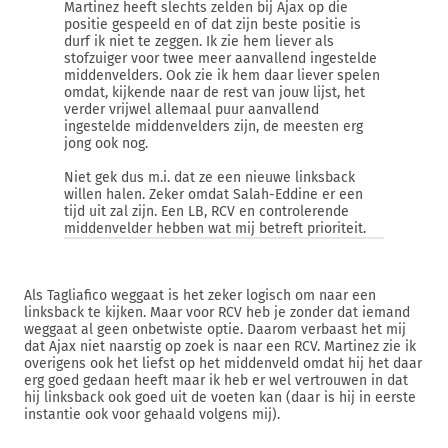
Martinez heeft slechts zelden bij Ajax op die
positie gespeeld en of dat zijn beste positie is
durf ik niet te zeggen. Ik zie hem liever als
stofzuiger voor twee meer aanvallend ingestelde
middenvelders. Ook zie ik hem daar liever spelen
omdat, kijkende naar de rest van jouw lijst, het
verder vrijwel allemaal puur aanvallend
ingestelde middenvelders zijn, de meesten erg
jong ook nog.
Niet gek dus m.i. dat ze een nieuwe linksback
willen halen. Zeker omdat Salah-Eddine er een
tijd uit zal zijn. Een LB, RCV en controlerende
middenvelder hebben wat mij betreft prioriteit.
Als Tagliafico weggaat is het zeker logisch om naar een
linksback te kijken. Maar voor RCV heb je zonder dat iemand
weggaat al geen onbetwiste optie. Daarom verbaast het mij
dat Ajax niet naarstig op zoek is naar een RCV. Martinez zie ik
overigens ook het liefst op het middenveld omdat hij het daar
erg goed gedaan heeft maar ik heb er wel vertrouwen in dat
hij linksback ook goed uit de voeten kan (daar is hij in eerste
instantie ook voor gehaald volgens mij).