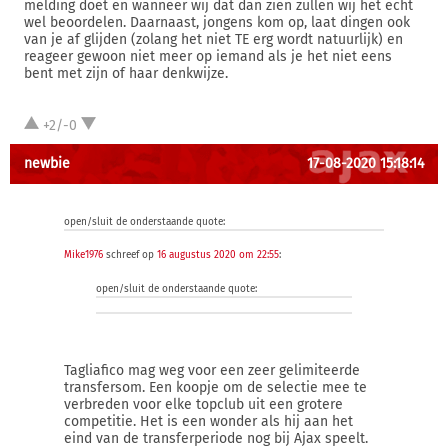
melding doet en wanneer wij dat dan zien zullen wij het echt
wel beoordelen. Daarnaast, jongens kom op, laat dingen ook
van je af glijden (zolang het niet TE erg wordt natuurlijk) en
reageer gewoon niet meer op iemand als je het niet eens
bent met zijn of haar denkwijze.
+2/-0
newbie
17-08-2020 15:18:14
open/sluit de onderstaande quote:
Mike1976
schreef op
16 augustus 2020 om 22:55
:
open/sluit de onderstaande quote:
Tagliafico mag weg voor een zeer gelimiteerde
transfersom. Een koopje om de selectie mee te
verbreden voor elke topclub uit een grotere
competitie. Het is een wonder als hij aan het
eind van de transferperiode nog bij Ajax speelt.