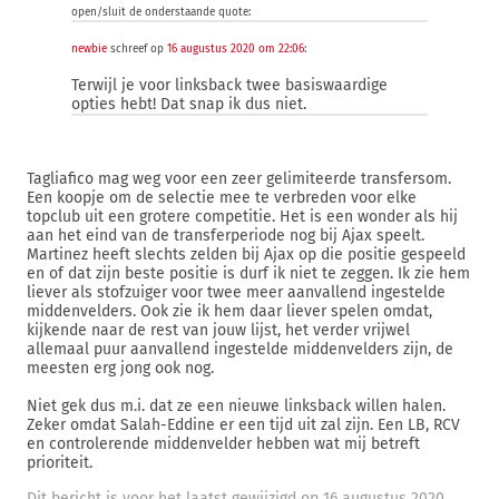
open/sluit de onderstaande quote:
newbie
schreef op
16 augustus 2020 om 22:06
:
Terwijl je voor linksback twee basiswaardige
opties hebt! Dat snap ik dus niet.
Tagliafico mag weg voor een zeer gelimiteerde transfersom.
Een koopje om de selectie mee te verbreden voor elke
topclub uit een grotere competitie. Het is een wonder als hij
aan het eind van de transferperiode nog bij Ajax speelt.
Martinez heeft slechts zelden bij Ajax op die positie gespeeld
en of dat zijn beste positie is durf ik niet te zeggen. Ik zie hem
liever als stofzuiger voor twee meer aanvallend ingestelde
middenvelders. Ook zie ik hem daar liever spelen omdat,
kijkende naar de rest van jouw lijst, het verder vrijwel
allemaal puur aanvallend ingestelde middenvelders zijn, de
meesten erg jong ook nog.
Niet gek dus m.i. dat ze een nieuwe linksback willen halen.
Zeker omdat Salah-Eddine er een tijd uit zal zijn. Een LB, RCV
en controlerende middenvelder hebben wat mij betreft
prioriteit.
Dit bericht is voor het laatst gewijzigd op 16 augustus 2020,