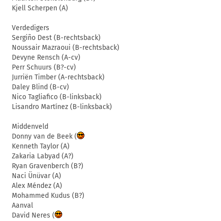
Kjell Scherpen (A)
Verdedigers
Sergiño Dest (B-rechtsback)
Noussair Mazraoui (B-rechtsback)
Devyne Rensch (A-cv)
Perr Schuurs (B?-cv)
Jurriën Timber (A-rechtsback)
Daley Blind (B-cv)
Nico Tagliafico (B-linksback)
Lisandro Martínez (B-linksback)
Middenveld
Donny van de Beek (
Kenneth Taylor (A)
Zakaria Labyad (A?)
Ryan Gravenberch (B?)
Naci Ünüvar (A)
Alex Méndez (A)
Mohammed Kudus (B?)
Aanval
David Neres (