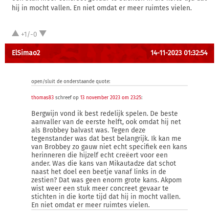
hij in mocht vallen. En niet omdat er meer ruimtes vielen.
+1/-0
ElSimao2
14-11-2023 01:32:54
open/sluit de onderstaande quote:
thomas83
schreef op
13 november 2023 om 23:25
:
Bergwijn vond ik best redelijk spelen. De beste
aanvaller van de eerste helft, ook omdat hij net
als Brobbey balvast was. Tegen deze
tegenstander was dat best belangrijk. Ik kan me
van Brobbey zo gauw niet echt specifiek een kans
herinneren die hijzelf echt creëert voor een
ander. Was die kans van Mikautadze dat schot
naast het doel een beetje vanaf links in de
zestien? Dat was geen enorm grote kans. Akpom
wist weer een stuk meer concreet gevaar te
stichten in die korte tijd dat hij in mocht vallen.
En niet omdat er meer ruimtes vielen.