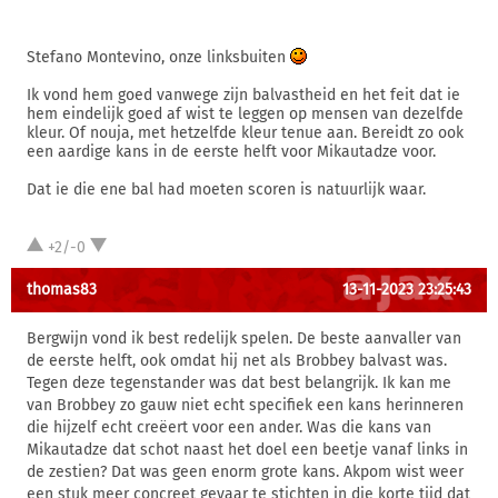
Stefano Montevino, onze linksbuiten
Ik vond hem goed vanwege zijn balvastheid en het feit dat ie
hem eindelijk goed af wist te leggen op mensen van dezelfde
kleur. Of nouja, met hetzelfde kleur tenue aan. Bereidt zo ook
een aardige kans in de eerste helft voor Mikautadze voor.
Dat ie die ene bal had moeten scoren is natuurlijk waar.
+2/-0
thomas83
13-11-2023 23:25:43
Bergwijn vond ik best redelijk spelen. De beste aanvaller van
de eerste helft, ook omdat hij net als Brobbey balvast was.
Tegen deze tegenstander was dat best belangrijk. Ik kan me
van Brobbey zo gauw niet echt specifiek een kans herinneren
die hijzelf echt creëert voor een ander. Was die kans van
Mikautadze dat schot naast het doel een beetje vanaf links in
de zestien? Dat was geen enorm grote kans. Akpom wist weer
een stuk meer concreet gevaar te stichten in die korte tijd dat