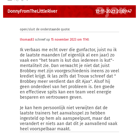
DonnyFromTheLittleRiver
15-11-2023 20:09:47
open/sluit de onderstaande quote:
thomas83
schreef op
15 november 2023 om 17:41
:
Ik verbaas me echt over die gunfactor, juist nu ik
de laatste maanden (of eigenlijk al een jaar) zo
vaak een "het team is kut dus iedereen is kut"-
mentaliteit zie. Dan verwacht je niet dat juist
Brobbey met zijn voorgeschiedenis ineens zo veel
krediet krijgt. Ik las zelfs dat Trouw schreef dat "
Brobbey meer verdient dan dit Ajax". Alsof hij
geen onderdeel van het probleem is. Een goede
en effectieve spits kan een team veel energie
besparen en vertrouwen geven.
Je kan hem persoonlijk niet verwijten dat de
laatste trainers het aanvalsspel zo hebben
ingesteld op hem als aanspeelpunt, maar dat
verandert er niets aan dat dit je aanvallend vaak
heel voorspelbaar maakt.