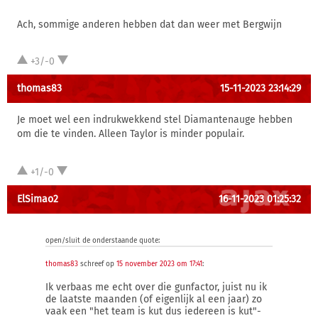
Ach, sommige anderen hebben dat dan weer met Bergwijn
+3/-0
thomas83
15-11-2023 23:14:29
Je moet wel een indrukwekkend stel Diamantenauge hebben
om die te vinden. Alleen Taylor is minder populair.
+1/-0
ElSimao2
16-11-2023 01:25:32
open/sluit de onderstaande quote:
thomas83
schreef op
15 november 2023 om 17:41
:
Ik verbaas me echt over die gunfactor, juist nu ik
de laatste maanden (of eigenlijk al een jaar) zo
vaak een "het team is kut dus iedereen is kut"-