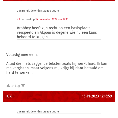
open/sluit de onderstaande quote:
Kiki
schreef op
14 november 2023 om 19:35
:
Brobbey heeft zijn recht op een basisplaats
verspeeld en Akpom is degene wie nu een kans
behoord te krijgen.
Volledig mee eens.
Altijd die niets zeggende teksten zoals hij werkt hard. Ik kan
me vergissen, maar volgens mij krijgt hij riant betaald om
hard te werken.
+1/-0
Kiki
15-11-2023 12:16:59
open/sluit de onderstaande quote: