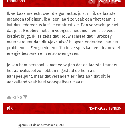
thomas83
15-11-2023 17:41:50
Ik verbaas me echt over die gunfactor, juist nu ik de laatste
maanden (of eigenlijk al een jaar) zo vaak een "het team is
kut dus iedereen is kut"-mentaliteit zie. Dan verwacht je niet
dat juist Brobbey met zijn voorgeschiedenis ineens zo veel
krediet krijgt. Ik las zelfs dat Trouw schreef dat " Brobbey
meer verdient dan dit Ajax". Alsof hij geen onderdeel van het
probleem is. Een goede en effectieve spits kan een team veel
energie besparen en vertrouwen geven.
Je kan hem persoonlijk niet verwijten dat de laatste trainers
het aanvalsspel zo hebben ingesteld op hem als
aanspeelpunt, maar dat verandert er niets aan dat dit je
aanvallend vaak heel voorspelbaar maakt.
+3/-0
Kiki
15-11-2023 18:16:19
open/sluit de onderstaande quote: