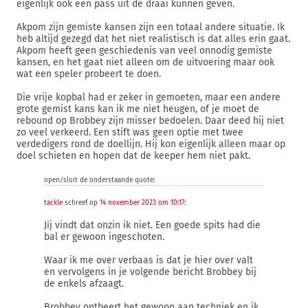
eigenlijk ook een pass uit de draai kunnen geven.
Akpom zijn gemiste kansen zijn een totaal andere situatie. Ik
heb altijd gezegd dat het niet realistisch is dat alles erin gaat.
Akpom heeft geen geschiedenis van veel onnodig gemiste
kansen, en het gaat niet alleen om de uitvoering maar ook
wat een speler probeert te doen.
Die vrije kopbal had er zeker in gemoeten, maar een andere
grote gemist kans kan ik me niet heugen, of je moet de
rebound op Brobbey zijn misser bedoelen. Daar deed hij niet
zo veel verkeerd. Een stift was geen optie met twee
verdedigers rond de doellijn. Hij kon eigenlijk alleen maar op
doel schieten en hopen dat de keeper hem niet pakt.
open/sluit de onderstaande quote:
tackle
schreef op
14 november 2023 om 10:17
:
Jij vindt dat onzin ik niet. Een goede spits had die
bal er gewoon ingeschoten.
Waar ik me over verbaas is dat je hier over valt
en vervolgens in je volgende bericht Brobbey bij
de enkels afzaagt.
Brobbey ontbeert het gewoon aan techniek en ik