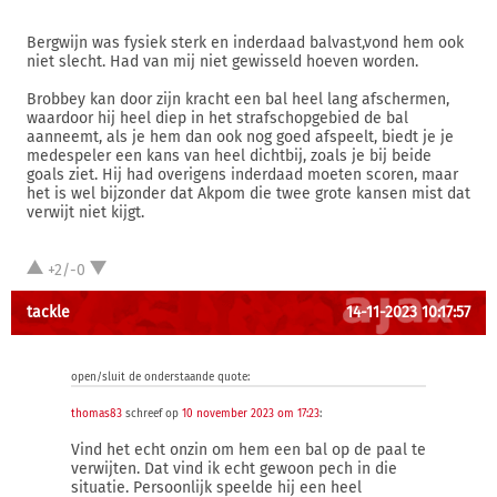
Bergwijn was fysiek sterk en inderdaad balvast,vond hem ook
niet slecht. Had van mij niet gewisseld hoeven worden.
Brobbey kan door zijn kracht een bal heel lang afschermen,
waardoor hij heel diep in het strafschopgebied de bal
aanneemt, als je hem dan ook nog goed afspeelt, biedt je je
medespeler een kans van heel dichtbij, zoals je bij beide
goals ziet. Hij had overigens inderdaad moeten scoren, maar
het is wel bijzonder dat Akpom die twee grote kansen mist dat
verwijt niet kijgt.
+2/-0
tackle
14-11-2023 10:17:57
open/sluit de onderstaande quote:
thomas83
schreef op
10 november 2023 om 17:23
:
Vind het echt onzin om hem een bal op de paal te
verwijten. Dat vind ik echt gewoon pech in die
situatie. Persoonlijk speelde hij een heel