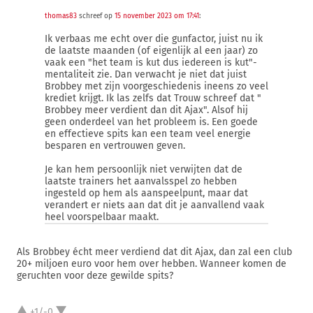
thomas83
schreef op
15 november 2023 om 17:41
:
Ik verbaas me echt over die gunfactor, juist nu ik
de laatste maanden (of eigenlijk al een jaar) zo
vaak een "het team is kut dus iedereen is kut"-
mentaliteit zie. Dan verwacht je niet dat juist
Brobbey met zijn voorgeschiedenis ineens zo veel
krediet krijgt. Ik las zelfs dat Trouw schreef dat "
Brobbey meer verdient dan dit Ajax". Alsof hij
geen onderdeel van het probleem is. Een goede
en effectieve spits kan een team veel energie
besparen en vertrouwen geven.
Je kan hem persoonlijk niet verwijten dat de
laatste trainers het aanvalsspel zo hebben
ingesteld op hem als aanspeelpunt, maar dat
verandert er niets aan dat dit je aanvallend vaak
heel voorspelbaar maakt.
Als Brobbey écht meer verdiend dat dit Ajax, dan zal een club
20+ miljoen euro voor hem over hebben. Wanneer komen de
geruchten voor deze gewilde spits?
+1/-0