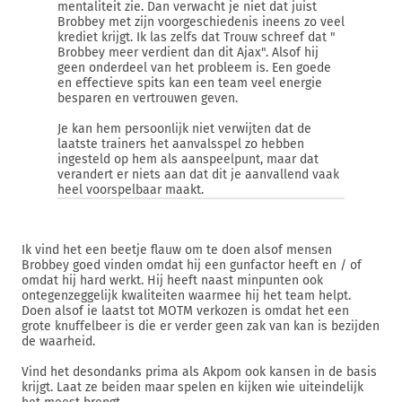
mentaliteit zie. Dan verwacht je niet dat juist
Brobbey met zijn voorgeschiedenis ineens zo veel
krediet krijgt. Ik las zelfs dat Trouw schreef dat "
Brobbey meer verdient dan dit Ajax". Alsof hij
geen onderdeel van het probleem is. Een goede
en effectieve spits kan een team veel energie
besparen en vertrouwen geven.
Je kan hem persoonlijk niet verwijten dat de
laatste trainers het aanvalsspel zo hebben
ingesteld op hem als aanspeelpunt, maar dat
verandert er niets aan dat dit je aanvallend vaak
heel voorspelbaar maakt.
Ik vind het een beetje flauw om te doen alsof mensen
Brobbey goed vinden omdat hij een gunfactor heeft en / of
omdat hij hard werkt. Hij heeft naast minpunten ook
ontegenzeggelijk kwaliteiten waarmee hij het team helpt.
Doen alsof ie laatst tot MOTM verkozen is omdat het een
grote knuffelbeer is die er verder geen zak van kan is bezijden
de waarheid.
Vind het desondanks prima als Akpom ook kansen in de basis
krijgt. Laat ze beiden maar spelen en kijken wie uiteindelijk