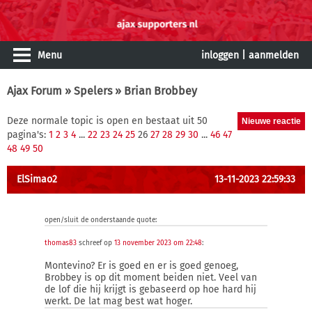
Menu
inloggen
|
aanmelden
Ajax Forum
»
Spelers
» Brian Brobbey
Deze normale topic is open en bestaat uit 50
pagina's:
1
2
3
4
...
22
23
24
25
26
27
28
29
30
...
46
47
48
49
50
ElSimao2
13-11-2023 22:59:33
open/sluit de onderstaande quote:
thomas83
schreef op
13 november 2023 om 22:48
:
Montevino? Er is goed en er is goed genoeg,
Brobbey is op dit moment beiden niet. Veel van
de lof die hij krijgt is gebaseerd op hoe hard hij
werkt. De lat mag best wat hoger.