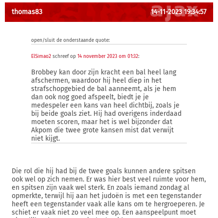
thomas83
14-11-2023 19:34:57
open/sluit de onderstaande quote:
ElSimao2
schreef op
14 november 2023 om 01:32
:
Brobbey kan door zijn kracht een bal heel lang
afschermen, waardoor hij heel diep in het
strafschopgebied de bal aanneemt, als je hem
dan ook nog goed afspeelt, biedt je je
medespeler een kans van heel dichtbij, zoals je
bij beide goals ziet. Hij had overigens inderdaad
moeten scoren, maar het is wel bijzonder dat
Akpom die twee grote kansen mist dat verwijt
niet kijgt.
Die rol die hij had bij de twee goals kunnen andere spitsen
ook wel op zich nemen. Er was hier best veel ruimte voor hem,
en spitsen zijn vaak wel sterk. En zoals iemand zondag al
opmerkte, terwijl hij aan het judoën is met een tegenstander
heeft een tegenstander vaak alle kans om te hergroeperen. Je
schiet er vaak niet zo veel mee op. Een aanspeelpunt moet